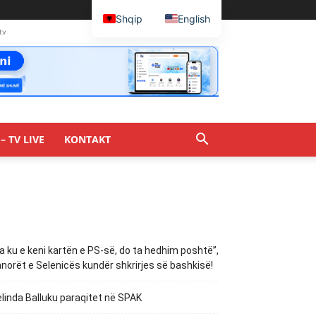
Shqip
English
tv
– TV LIVE
KONTAKT
a ku e keni kartën e PS-së, do ta hedhim poshtë”,
norët e Selenicës kundër shkrirjes së bashkisë!
linda Balluku paraqitet në SPAK