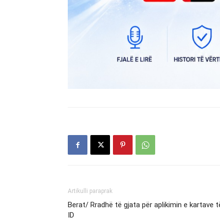
Artikulli paraprak
Berat/ Rradhë të gjata për aplikimin e kartave t
ID