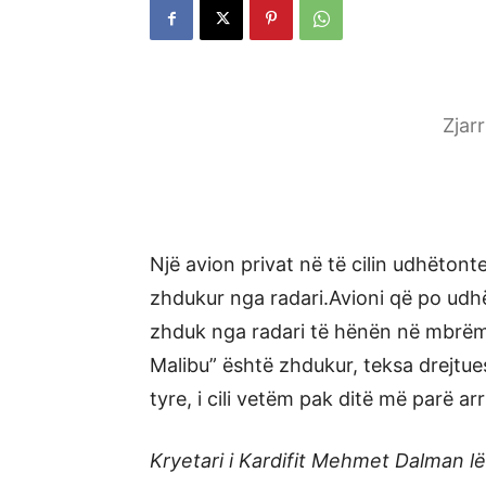
Zjar
Një avion privat në të cilin udhëtont
zhdukur nga radari.Avioni që po udhë
zhduk nga radari të hënën në mbrëmje
Malibu” është zhdukur, teksa drejtuesi
tyre, i cili vetëm pak ditë më parë ar
Kryetari i Kardifit Mehmet Dalman l