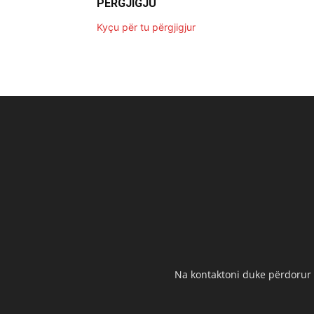
PËRGJIGJU
Kyçu për tu përgjigjur
Na kontaktoni duke përdorur t