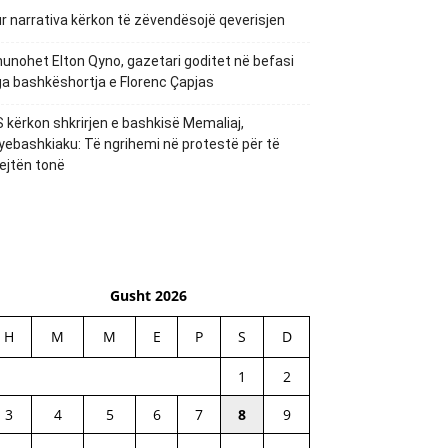
r narrativa kërkon të zëvendësojë qeverisjen
unohet Elton Qyno, gazetari goditet në befasi
a bashkëshortja e Florenc Çapjas
 kërkon shkrirjen e bashkisë Memaliaj,
yebashkiaku: Të ngrihemi në protestë për të
ejtën tonë
Gusht 2026
H
M
M
E
P
S
D
1
2
3
4
5
6
7
8
9