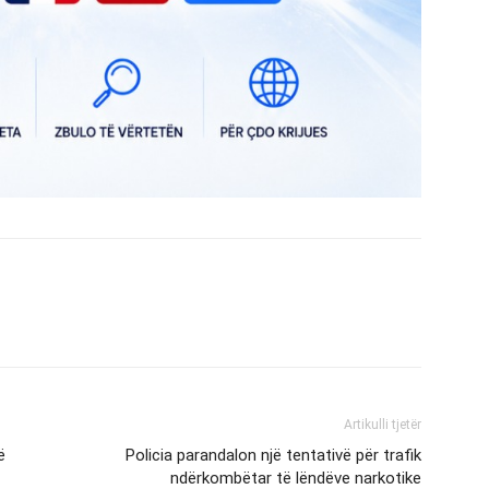
Artikulli tjetër
ë
Policia parandalon një tentativë për trafik
ndërkombëtar të lëndëve narkotike