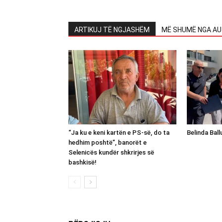
ARTIKUJ TË NGJASHËM
MË SHUMË NGA AU
“Ja ku e keni kartën e PS-së, do ta
Belinda Bal
hedhim poshtë”, banorët e
Selenicës kundër shkrirjes së
bashkisë!