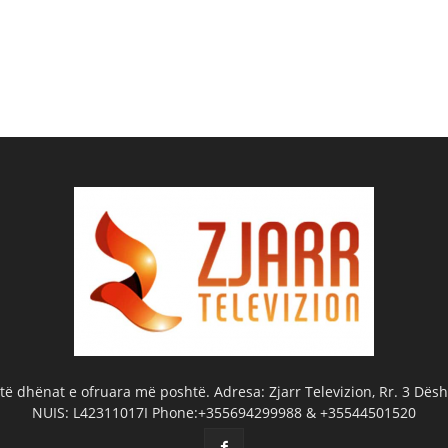
ë dhënat e ofruara më poshtë. Adresa: Zjarr Televizion, Rr. 3 Dëshm
NUIS: L42311017I Phone:+355694299988 & +35544501520