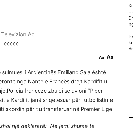
Ku
Dh
ng
r Televizion Ad
PS
ccccc
kr
dr
Aa
Aa
e sulmuesi i Argjentinës Emiliano Sala është
tonte nga Nante e Francës drejt Kardifit u
.Policia franceze zbuloi se avioni “Piper
t e Kardifit janë shqetësuar për futbollistin e
riti akordin për t’u transferuar në Premier Ligë
ëshoi një deklaratë: “Ne jemi shumë të