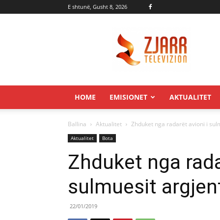
E shtunë, Gusht 8, 2026
Zjarr.tv
HOME
EMISIONET
AKTUALITET
Ballina
Aktualitet
Zhduket nga radarët avioni i sul
Aktualitet
Bota
Zhduket nga radar
sulmuesit argjen
22/01/2019