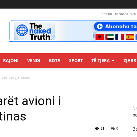
Ads for TheNakedTruth.
RAJONI
VENDI
BOTA
SPORT
TË TJERA
ZJARR 
muesit argjentinas
ët avioni i
“J
tinas
ba
21
0
Be