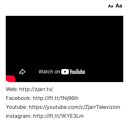
Aa
Aa
Web: http://zjarr.tv/
Facebook: http://ift.tt/1Nj96ih
Youtube: https://youtube.com/c/ZjarrTelevizion
instagram: http://ift.tt/1KYE3Lm