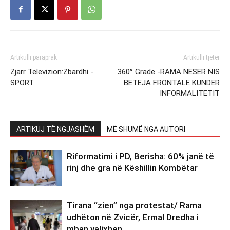
Artikulli paraprak
Artikulli tjetër
Zjarr Televizion:Zbardhi -
360° Grade -RAMA NESER NIS
SPORT
BETEJA FRONTALE KUNDER
INFORMALITETIT
ARTIKUJ TË NGJASHËM
MË SHUMË NGA AUTORI
Riformatimi i PD, Berisha: 60% janë të
rinj dhe gra në Këshillin Kombëtar
Tirana “zien” nga protestat/ Rama
udhëton në Zvicër, Ermal Dredha i
mban valixhen