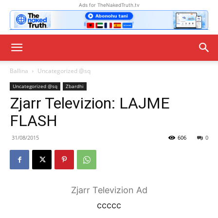
Ads for TheNakedTruth.tv
Ballina
Uncategorized @sq
Uncategorized @sq
Zbardhi
Zjarr Televizion: LAJME
FLASH
31/08/2015
606
0
Zjarr Televizion Ad
ccccc