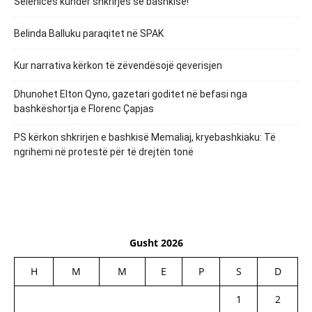
Selenicës kundër shkrirjes së bashkisë!
Belinda Balluku paraqitet në SPAK
Kur narrativa kërkon të zëvendësojë qeverisjen
Dhunohet Elton Qyno, gazetari goditet në befasi nga
bashkëshortja e Florenc Çapjas
PS kërkon shkrirjen e bashkisë Memaliaj, kryebashkiaku: Të
ngrihemi në protestë për të drejtën tonë
Gusht 2026
H
M
M
E
P
S
D
1
2