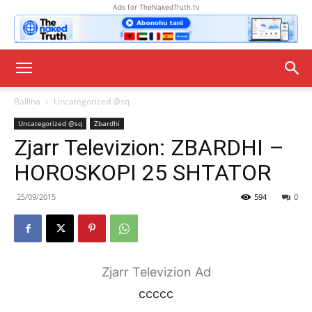
Ads for TheNakedTruth.tv
Ballina
Uncategorized @sq
Uncategorized @sq
Zbardhi
Zjarr Televizion: ZBARDHI –
HOROSKOPI 25 SHTATOR
25/09/2015
594
0
Zjarr Televizion Ad
ccccc