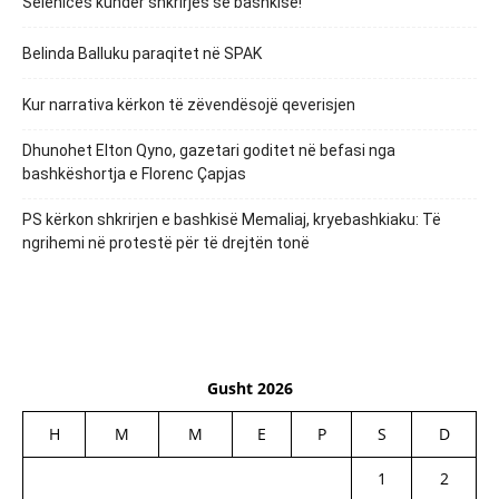
Selenicës kundër shkrirjes së bashkisë!
Belinda Balluku paraqitet në SPAK
Kur narrativa kërkon të zëvendësojë qeverisjen
Dhunohet Elton Qyno, gazetari goditet në befasi nga
bashkëshortja e Florenc Çapjas
PS kërkon shkrirjen e bashkisë Memaliaj, kryebashkiaku: Të
ngrihemi në protestë për të drejtën tonë
Gusht 2026
H
M
M
E
P
S
D
1
2