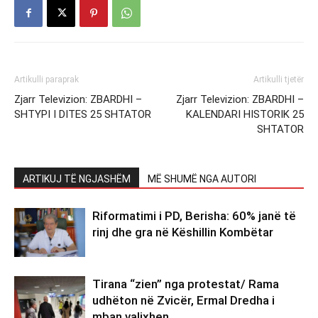
Artikulli paraprak
Artikulli tjetër
Zjarr Televizion: ZBARDHI –
Zjarr Televizion: ZBARDHI –
SHTYPI I DITES 25 SHTATOR
KALENDARI HISTORIK 25
SHTATOR
ARTIKUJ TË NGJASHËM
MË SHUMË NGA AUTORI
Riformatimi i PD, Berisha: 60% janë të
rinj dhe gra në Këshillin Kombëtar
Tirana “zien” nga protestat/ Rama
udhëton në Zvicër, Ermal Dredha i
mban valixhen