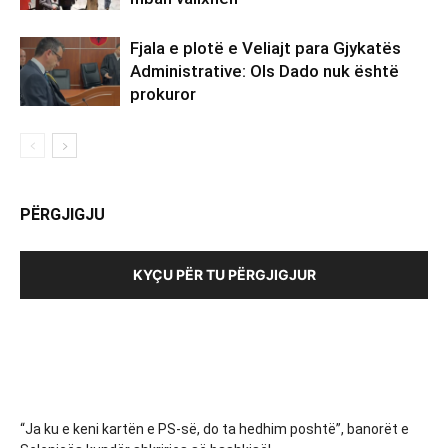
Fjala e plotë e Veliajt para Gjykatës
Administrative: Ols Dado nuk është
prokuror
PËRGJIGJU
KYÇU PËR TU PËRGJIGJUR
“Ja ku e keni kartën e PS-së, do ta hedhim poshtë”, banorët e