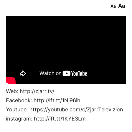
Aa
Aa
Web: http://zjarr.tv/
Facebook: http://ift.tt/1Nj96ih
Youtube: https://youtube.com/c/ZjarrTelevizion
instagram: http://ift.tt/1KYE3Lm