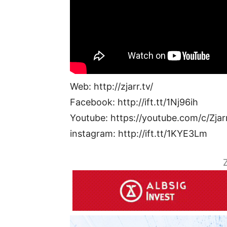
Web: http://zjarr.tv/
Facebook: http://ift.tt/1Nj96ih
Youtube: https://youtube.com/c/Zjar
instagram: http://ift.tt/1KYE3Lm
Z