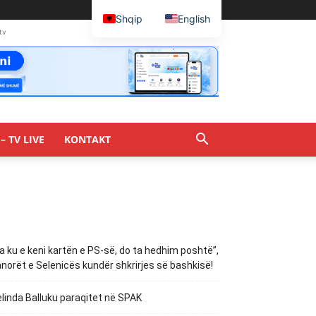
Shqip
English
tv
– TV LIVE
KONTAKT
a ku e keni kartën e PS-së, do ta hedhim poshtë”,
norët e Selenicës kundër shkrirjes së bashkisë!
linda Balluku paraqitet në SPAK