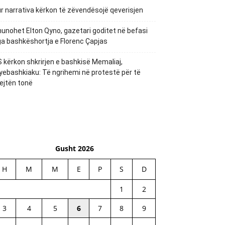
r narrativa kërkon të zëvendësojë qeverisjen
unohet Elton Qyno, gazetari goditet në befasi
a bashkëshortja e Florenc Çapjas
 kërkon shkrirjen e bashkisë Memaliaj,
yebashkiaku: Të ngrihemi në protestë për të
ejtën tonë
Gusht 2026
H
M
M
E
P
S
D
1
2
3
4
5
6
7
8
9