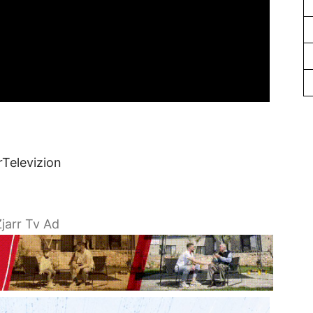
rTelevizion
jarr Tv Ad