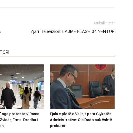
Artikulli tjetër
N
Zjarr Televizion: LAJME FLASH 04 NENTOR
TORI
n” nga protestat/ Rama
Fjala e plotë e Veliajt para Gjykatës
Zvicër, Ermal Dredha i
Administrative: Ols Dado nuk është
en
prokuror