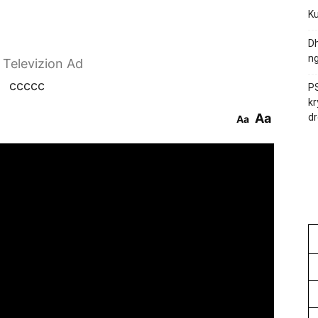
Ku
Dh
ng
r Televizion Ad
ccccc
PS
kr
Aa
dr
Aa