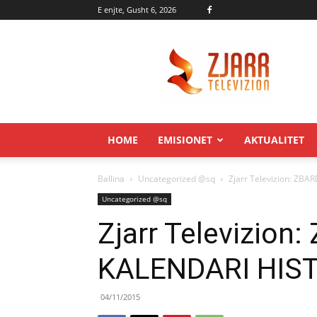
E enjte, Gusht 6, 2026
Zjarr.tv
HOME
EMISIONET
AKTUALITET
Ballina
Uncategorized @sq
Zjarr Televizion: ZB
Uncategorized @sq
Zjarr Televizion
KALENDARI HIS
04/11/2015