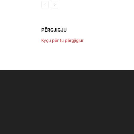
PËRGJIGJU
Kyçu për tu përgjigjur