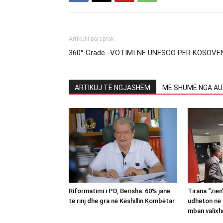
Artikulli paraprak
360° Grade -VOTIMI NË UNESCO PËR KOSOVË
ARTIKUJ TË NGJASHËM
MË SHUMË NGA AU
Riformatimi i PD, Berisha: 60% janë
Tirana “zie
të rinj dhe gra në Këshillin Kombëtar
udhëton në 
mban valixh