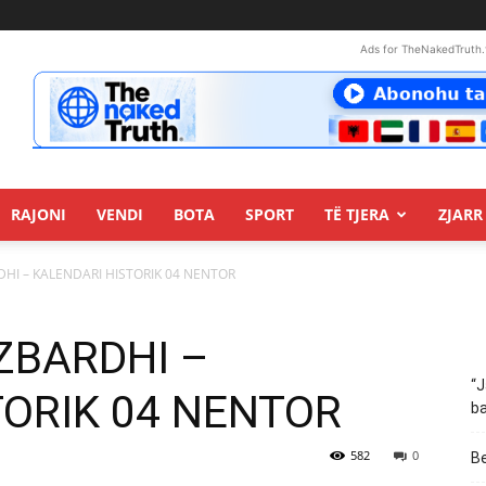
Ads for TheNakedTruth.
RAJONI
VENDI
BOTA
SPORT
TË TJERA
ZJARR 
ARDHI – KALENDARI HISTORIK 04 NENTOR
: ZBARDHI –
“J
TORIK 04 NENTOR
ba
582
0
Be