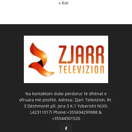
« Kor
Na kontaktoni duke përdorur të dhënat e
ofruara më poshtë. Adresa: Zjarr Televizion, Rr.
3 Dëshmorët pll. Jera 3 K.1 Yzberisht NUIS:
L42311017I Phone:+355694299988 &
+35544501520