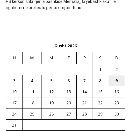
PS kërkon shkrirjen e bashkisë Memaliaj, kryebashkiaku: Të
ngrihemi në protestë për të drejtën tonë
Gusht 2026
H
M
M
E
P
S
D
1
2
3
4
5
6
7
8
9
10
11
12
13
14
15
16
17
18
19
20
21
22
23
24
25
26
27
28
29
30
31