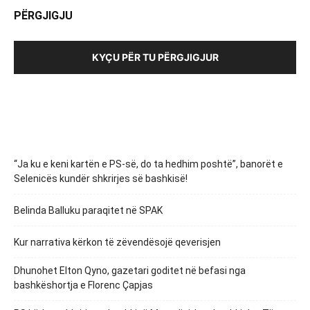
PËRGJIGJU
KYÇU PËR TU PËRGJIGJUR
“Ja ku e keni kartën e PS-së, do ta hedhim poshtë”, banorët e
Selenicës kundër shkrirjes së bashkisë!
Belinda Balluku paraqitet në SPAK
Kur narrativa kërkon të zëvendësojë qeverisjen
Dhunohet Elton Qyno, gazetari goditet në befasi nga
bashkëshortja e Florenc Çapjas