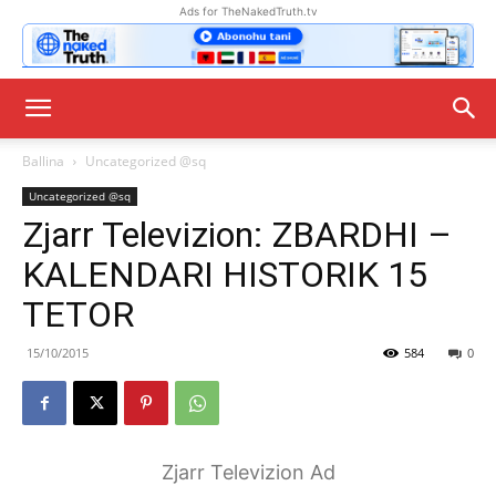
Ads for TheNakedTruth.tv
Ballina
Uncategorized @sq
Uncategorized @sq
Zjarr Televizion: ZBARDHI –
KALENDARI HISTORIK 15
TETOR
15/10/2015
584
0
Zjarr Televizion Ad