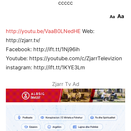
ccccc
Aa
Aa
http://youtu.be/VaaB0LNedHE
Web:
http://zjarr.tv/
Facebook: http://ift.tt/1Nj96ih
Youtube: https://youtube.com/c/ZjarrTelevizion
instagram: http://ift.tt/1KYE3Lm
Zjarr Tv Ad