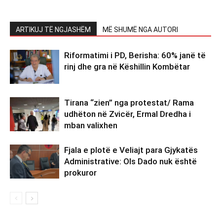
ARTIKUJ TË NGJASHËM
MË SHUMË NGA AUTORI
Riformatimi i PD, Berisha: 60% janë të
rinj dhe gra në Këshillin Kombëtar
Tirana “zien” nga protestat/ Rama
udhëton në Zvicër, Ermal Dredha i
mban valixhen
Fjala e plotë e Veliajt para Gjykatës
Administrative: Ols Dado nuk është
prokuror