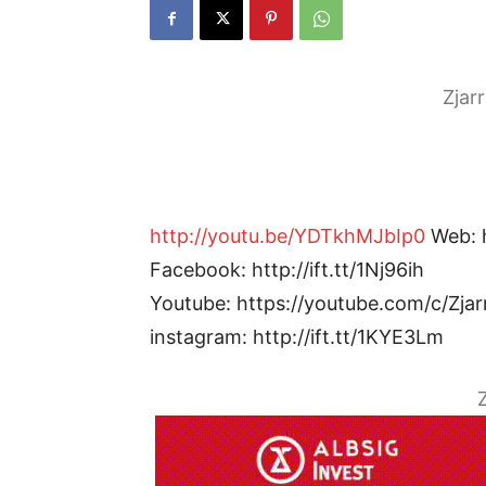
Zjar
http://youtu.be/YDTkhMJbIp0
Web: h
Facebook: http://ift.tt/1Nj96ih
Youtube: https://youtube.com/c/Zjar
instagram: http://ift.tt/1KYE3Lm
Z