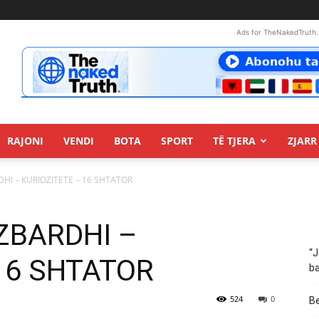
Ads for TheNakedTruth.
RAJONI
VENDI
BOTA
SPORT
TË TJERA
ZJARR 
ARDHI – KURIOZITETE – 16 SHTATOR
: ZBARDHI –
“J
16 SHTATOR
ba
524
0
Be