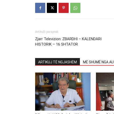
Artikulli paraprak
Zjarr Televizion: ZBARDHI – KALENDARI
HISTORIK – 16 SHTATOR
ARTIKUJ TË NGJASHËM
MË SHUMË NGA AU