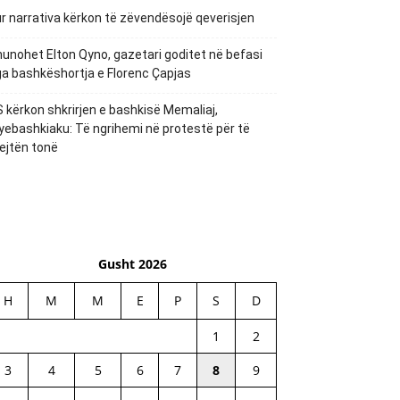
r narrativa kërkon të zëvendësojë qeverisjen
unohet Elton Qyno, gazetari goditet në befasi
a bashkëshortja e Florenc Çapjas
 kërkon shkrirjen e bashkisë Memaliaj,
yebashkiaku: Të ngrihemi në protestë për të
ejtën tonë
Gusht 2026
H
M
M
E
P
S
D
1
2
3
4
5
6
7
8
9