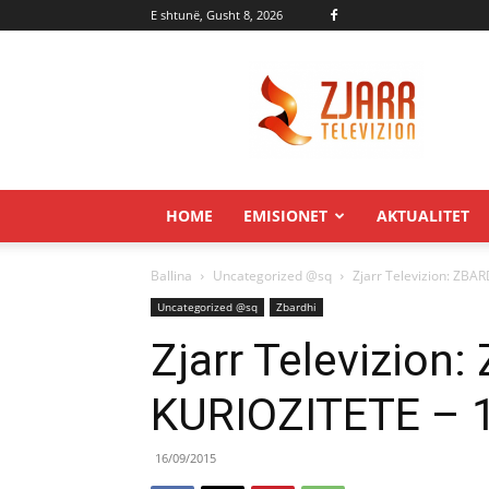
E shtunë, Gusht 8, 2026
Zjarr.tv
HOME
EMISIONET
AKTUALITET
Ballina
Uncategorized @sq
Zjarr Televizion: ZB
Uncategorized @sq
Zbardhi
Zjarr Televizion
KURIOZITETE – 
16/09/2015