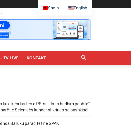
Shqip
English
tv
– TV LIVE
KONTAKT
a ku e keni kartën e PS-së, do ta hedhim poshtë”,
norët e Selenicës kundër shkrirjes së bashkisë!
linda Balluku paraqitet në SPAK