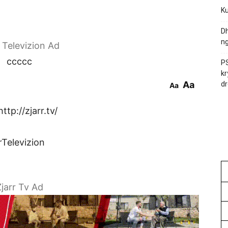
Ku
Dh
ng
r Televizion Ad
ccccc
PS
kr
Aa
dr
Aa
ttp://zjarr.tv/
rTelevizion
jarr Tv Ad