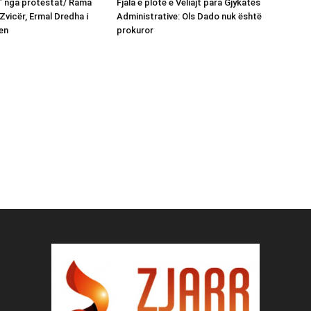
n” nga protestat/ Rama
Fjala e plotë e Veliajt para Gjykatës
Zvicër, Ermal Dredha i
Administrative: Ols Dado nuk është
en
prokuror