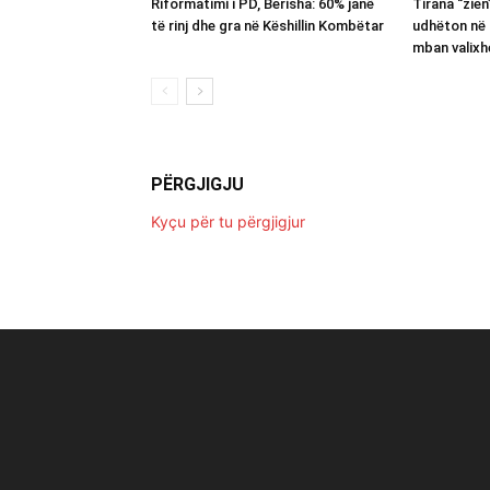
Riformatimi i PD, Berisha: 60% janë
Tirana “zie
të rinj dhe gra në Këshillin Kombëtar
udhëton në 
mban valixh
PËRGJIGJU
Kyçu për tu përgjigjur