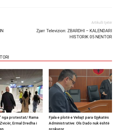
Artikulli tjetër
IN
Zjarr Televizion: ZBARDHI – KALENDARI
HISTORIK 05 NENTOR
TORI
n” nga protestat/ Rama
Fjala e plotë e Veliajt para Gjykatës
Zvicër, Ermal Dredha i
Administrative: Ols Dado nuk është
en
prokuror