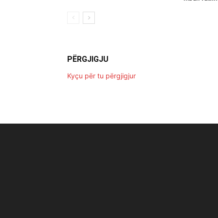
PËRGJIGJU
Kyçu për tu përgjigjur