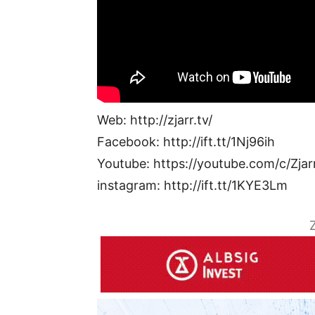
Web: http://zjarr.tv/
Facebook: http://ift.tt/1Nj96ih
Youtube: https://youtube.com/c/Zjar
instagram: http://ift.tt/1KYE3Lm
Z