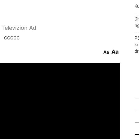
Ku
Dh
ng
r Televizion Ad
ccccc
PS
kr
Aa
dr
Aa