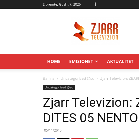
E premte, Gusht 7, 2026
Zjarr.tv
HOME
EMISIONET
AKTUALITET
Ballina
Uncategorized @sq
Zjarr Televizion: ZBA
Uncategorized @sq
Zjarr Televizion
DITES 05 NENTO
05/11/2015