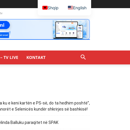
Shqip
English
tv
– TV LIVE
KONTAKT
a ku e keni kartën e PS-së, do ta hedhim poshtë”,
norët e Selenicës kundër shkrirjes së bashkisë!
linda Balluku paraqitet në SPAK