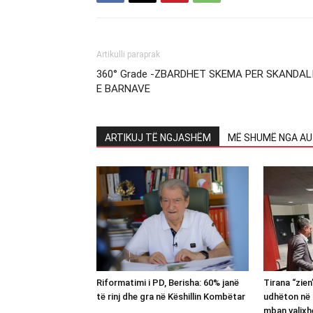
Artikulli paraprak
360° Grade -ZBARDHET SKEMA PER SKANDAL
E BARNAVE
ARTIKUJ TË NGJASHËM
MË SHUMË NGA AU
Riformatimi i PD, Berisha: 60% janë
Tirana “zie
të rinj dhe gra në Këshillin Kombëtar
udhëton në 
mban valixh