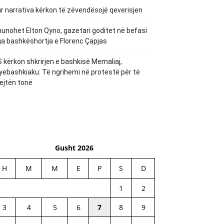
r narrativa kërkon të zëvendësojë qeverisjen
unohet Elton Qyno, gazetari goditet në befasi
a bashkëshortja e Florenc Çapjas
 kërkon shkrirjen e bashkisë Memaliaj,
yebashkiaku: Të ngrihemi në protestë për të
ejtën tonë
Gusht 2026
H
M
M
E
P
S
D
1
2
3
4
5
6
7
8
9