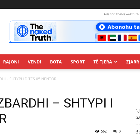
Ads for TheNakedTruth.
RAJONI
VENDI
BOTA
SPORT
TË TJERA
ZJARR 
RDHI – SHTYPI I DITES 05 NENTOR
: ZBARDHI – SHTYPI I
“J
R
ba
562
0
Be