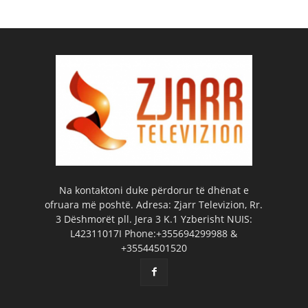
Na kontaktoni duke përdorur të dhënat e
ofruara më poshtë. Adresa: Zjarr Televizion, Rr.
3 Dëshmorët pll. Jera 3 K.1 Yzberisht NUIS:
L42311017I Phone:+355694299988 &
+35544501520