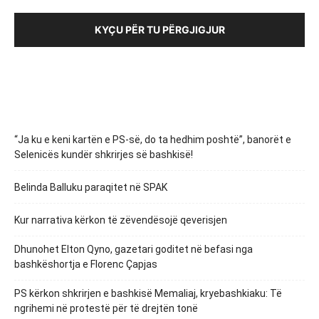
KYÇU PËR TU PËRGJIGJUR
“Ja ku e keni kartën e PS-së, do ta hedhim poshtë”, banorët e
Selenicës kundër shkrirjes së bashkisë!
Belinda Balluku paraqitet në SPAK
Kur narrativa kërkon të zëvendësojë qeverisjen
Dhunohet Elton Qyno, gazetari goditet në befasi nga
bashkëshortja e Florenc Çapjas
PS kërkon shkrirjen e bashkisë Memaliaj, kryebashkiaku: Të
ngrihemi në protestë për të drejtën tonë