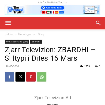
Ads for TheNakedTruth.tv
Ballina
Uncategorized @sq
Uncategorized @sq
Zbardhi
Zjarr Televizion: ZBARDHI –
SHtypi i Dites 16 Mars
16/03/2016
1359
0
Zjarr Televizion Ad
ccccc