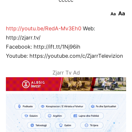
Aa
Aa
http://youtu.be/RedA-Mv3Eh0
Web:
http://zjarr.tv/
Facebook: http://ift.tt/1Nj96ih
Youtube: https://youtube.com/c/ZjarrTelevizion
Zjarr Tv Ad