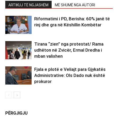
ARTIKUJ TË NGJASHËM
MË SHUMË NGA AUTORI
Riformatimi i PD, Berisha: 60% janë të
rinj dhe gra në Këshillin Kombëtar
Tirana “zien” nga protestat/ Rama
udhëton në Zvicër, Ermal Dredha i
mban valixhen
Fjala e plotë e Veliajt para Gjykatës
Administrative: Ols Dado nuk është
prokuror
PËRGJIGJU