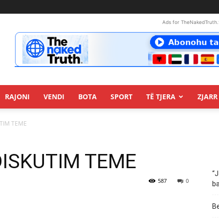
Ads for TheNakedTruth.
RAJONI
VENDI
BOTA
SPORT
TË TJERA
ZJARR 
KUTIM TEME
n:DISKUTIM TEME
“J
587
0
ba
Be