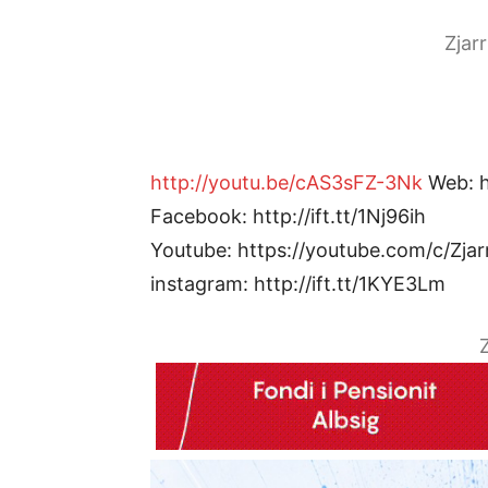
Zjar
http://youtu.be/cAS3sFZ-3Nk
Web: ht
Facebook: http://ift.tt/1Nj96ih
Youtube: https://youtube.com/c/Zjar
instagram: http://ift.tt/1KYE3Lm
Z