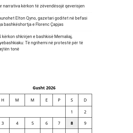
r narrativa kërkon të zëvendësojë qeverisjen
unohet Elton Qyno, gazetari goditet në befasi
a bashkëshortja e Florenc Çapjas
 kërkon shkrirjen e bashkisë Memaliaj,
yebashkiaku: Të ngrihemi në protestë për të
ejtën tonë
Gusht 2026
H
M
M
E
P
S
D
1
2
3
4
5
6
7
8
9