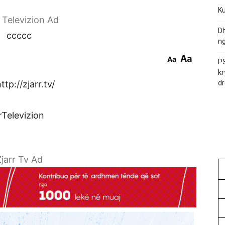
Ku
r Televizion Ad
Dh
ccccc
ng
Aa
Aa
PS
kr
tp://zjarr.tv/
dr
rTelevizion
jarr Tv Ad