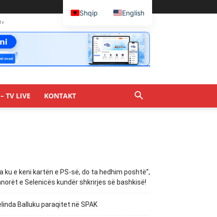
Shqip
English
tv
– TV LIVE
KONTAKT
a ku e keni kartën e PS-së, do ta hedhim poshtë”,
norët e Selenicës kundër shkrirjes së bashkisë!
linda Balluku paraqitet në SPAK