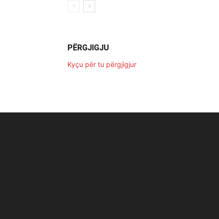
PËRGJIGJU
Kyçu për tu përgjigjur