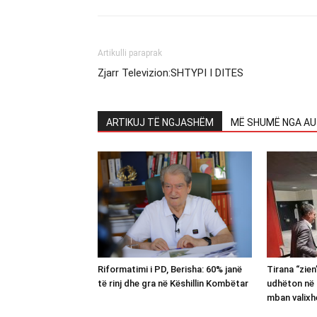
Artikulli paraprak
Zjarr Televizion:SHTYPI I DITES
ARTIKUJ TË NGJASHËM
MË SHUMË NGA AU
Riformatimi i PD, Berisha: 60% janë
Tirana “zie
të rinj dhe gra në Këshillin Kombëtar
udhëton në 
mban valixh