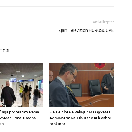
Artikulli tjetër
Zjarr Televizion:HOROSCOPE
TORI
n” nga protestat/ Rama
Fjala e plotë e Veliajt para Gjykatës
Zvicër, Ermal Dredha i
Administrative: Ols Dado nuk është
en
prokuror