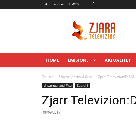
E shtunë, Gusht 8, 2026
Zjarr.tv
HOME
EMISIONET
AKTUALITET
Ballina
Uncategorized @sq
Zjarr Televizion:DIS
Uncategorized @sq
Zbardhi
Zjarr Televizio
08/09/2015