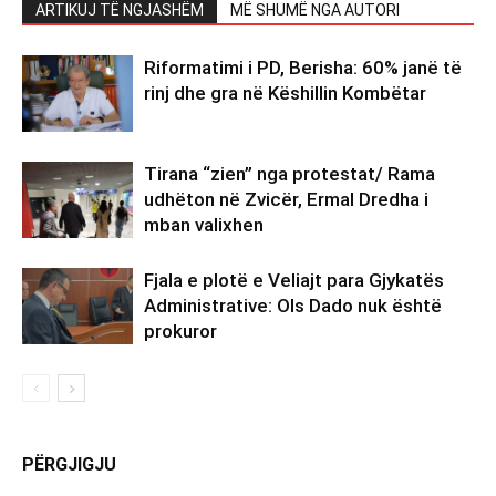
ARTIKUJ TË NGJASHËM
MË SHUMË NGA AUTORI
Riformatimi i PD, Berisha: 60% janë të
rinj dhe gra në Këshillin Kombëtar
Tirana “zien” nga protestat/ Rama
udhëton në Zvicër, Ermal Dredha i
mban valixhen
Fjala e plotë e Veliajt para Gjykatës
Administrative: Ols Dado nuk është
prokuror
PËRGJIGJU