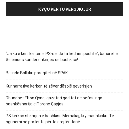
KYÇU PËR TU PËRGJIGJUR
“Ja ku e keni kartën e PS-së, do ta hedhim poshtë”, banorët e
Selenicës kundër shkrirjes së bashkisë!
Belinda Balluku paraqitet në SPAK
Kur narrativa kërkon të zëvendësojë qeverisjen
Dhunohet Elton Qyno, gazetari goditet në befasi nga
bashkëshortja e Florenc Çapjas
PS kërkon shkrirjen e bashkisë Memaliaj, kryebashkiaku: Të
ngrihemi në protestë për të drejtën tonë