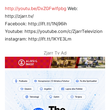
http://youtu.be/DxZGFwIfpbg
Web:
http://zjarr.tv/
Facebook: http://ift.tt/1Nj96ih
Youtube: https://youtube.com/c/ZjarrTelevizion
instagram: http://ift.tt/1KYE3Lm
Zjarr Tv Ad