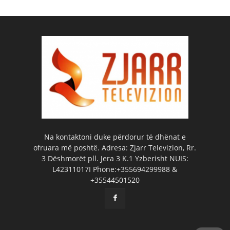
Na kontaktoni duke përdorur të dhënat e
ofruara më poshtë. Adresa: Zjarr Televizion, Rr.
3 Dëshmorët pll. Jera 3 K.1 Yzberisht NUIS:
L42311017I Phone:+355694299988 &
+35544501520