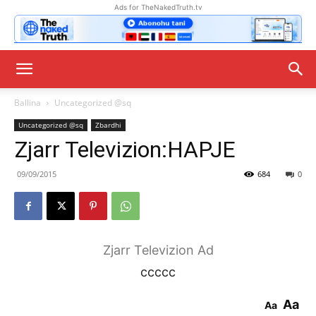
Ads for TheNakedTruth.tv
Ballina
Uncategorized @sq
Uncategorized @sq
Zbardhi
Zjarr Televizion:HAPJE
09/09/2015
684
0
Zjarr Televizion Ad
ccccc
Aa
Aa