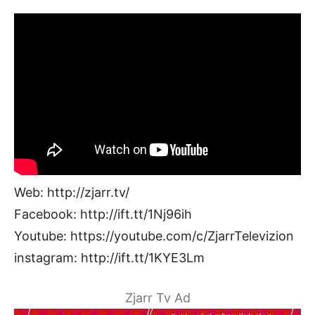
Web: http://zjarr.tv/
Facebook: http://ift.tt/1Nj96ih
Youtube: https://youtube.com/c/ZjarrTelevizion
instagram: http://ift.tt/1KYE3Lm
Zjarr Tv Ad