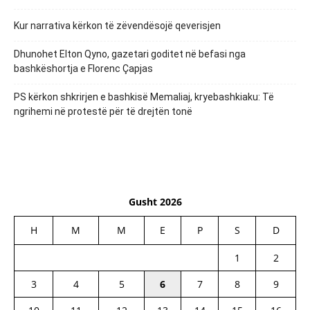
Kur narrativa kërkon të zëvendësojë qeverisjen
Dhunohet Elton Qyno, gazetari goditet në befasi nga
bashkëshortja e Florenc Çapjas
PS kërkon shkrirjen e bashkisë Memaliaj, kryebashkiaku: Të
ngrihemi në protestë për të drejtën tonë
Gusht 2026
H
M
M
E
P
S
D
1
2
3
4
5
6
7
8
9