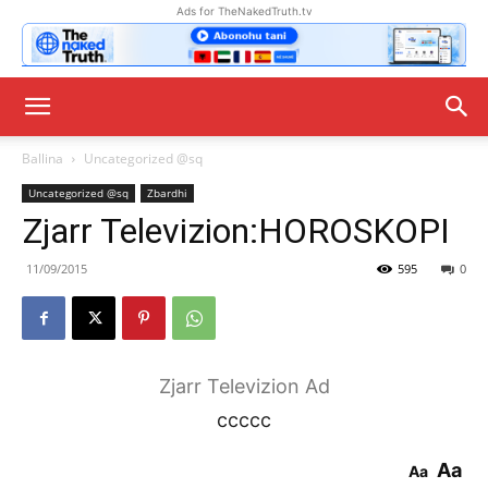
Ads for TheNakedTruth.tv
Ballina
Uncategorized @sq
Uncategorized @sq
Zbardhi
Zjarr Televizion:HOROSKOPI
11/09/2015
595
0
Zjarr Televizion Ad
ccccc
Aa
Aa