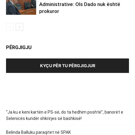
Administrative: Ols Dado nuk është
prokuror
PËRGJIGJU
KYÇU PËR TU PËRGJIGJUR
“Ja ku e keni kartën e PS-së, do ta hedhim poshtë”, banorët e
Selenicës kundër shkrirjes së bashkisë!
Belinda Balluku paraqitet në SPAK