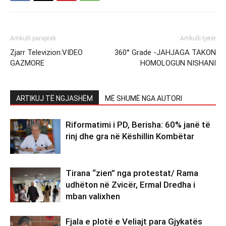
Artikulli paraprak
Artikulli tjetër
Zjarr Televizion:VIDEO
360° Grade -JAHJAGA TAKON
GAZMORE
HOMOLOGUN NISHANI
ARTIKUJ TË NGJASHËM
MË SHUMË NGA AUTORI
Riformatimi i PD, Berisha: 60% janë të
rinj dhe gra në Këshillin Kombëtar
Tirana “zien” nga protestat/ Rama
udhëton në Zvicër, Ermal Dredha i
mban valixhen
Fjala e plotë e Veliajt para Gjykatës