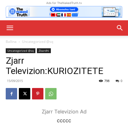
Ads for TheNakedTruth.tv
Ballina
Uncategorized @sq
Uncategorized @sq
Zbardhi
Zjarr
Televizion:KURIOZITETE
15/09/2015
798
0
Zjarr Televizion Ad
ccccc