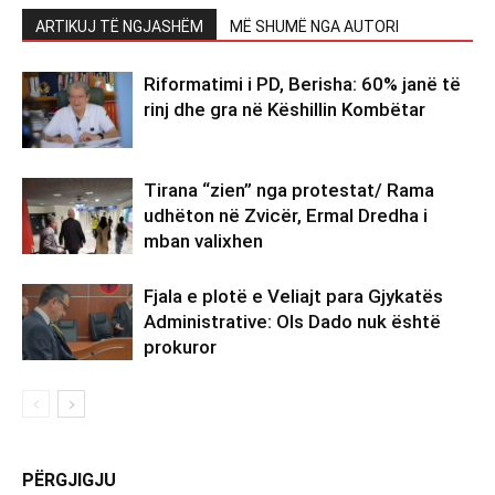
ARTIKUJ TË NGJASHËM
MË SHUMË NGA AUTORI
Riformatimi i PD, Berisha: 60% janë të
rinj dhe gra në Këshillin Kombëtar
Tirana “zien” nga protestat/ Rama
udhëton në Zvicër, Ermal Dredha i
mban valixhen
Fjala e plotë e Veliajt para Gjykatës
Administrative: Ols Dado nuk është
prokuror
PËRGJIGJU