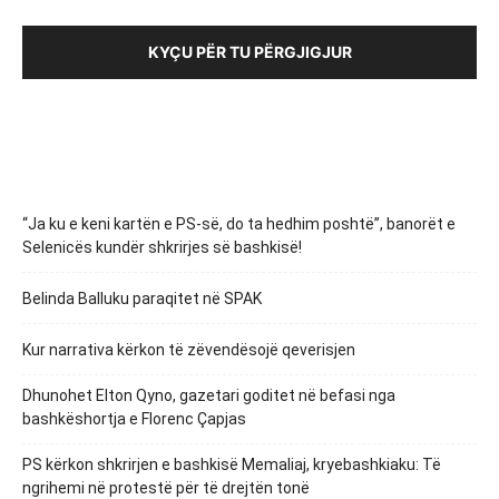
KYÇU PËR TU PËRGJIGJUR
“Ja ku e keni kartën e PS-së, do ta hedhim poshtë”, banorët e
Selenicës kundër shkrirjes së bashkisë!
Belinda Balluku paraqitet në SPAK
Kur narrativa kërkon të zëvendësojë qeverisjen
Dhunohet Elton Qyno, gazetari goditet në befasi nga
bashkëshortja e Florenc Çapjas
PS kërkon shkrirjen e bashkisë Memaliaj, kryebashkiaku: Të
ngrihemi në protestë për të drejtën tonë