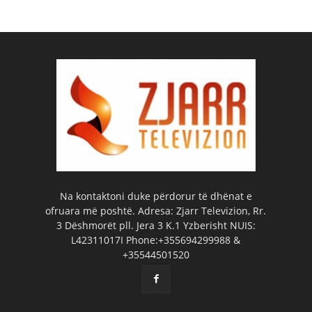
Na kontaktoni duke përdorur të dhënat e
ofruara më poshtë. Adresa: Zjarr Televizion, Rr.
3 Dëshmorët pll. Jera 3 K.1 Yzberisht NUIS:
L42311017I Phone:+355694299988 &
+35544501520