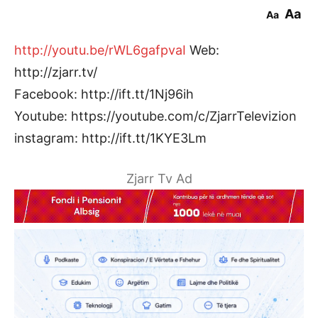
Aa
Aa
http://youtu.be/rWL6gafpvaI
Web:
http://zjarr.tv/
Facebook: http://ift.tt/1Nj96ih
Youtube: https://youtube.com/c/ZjarrTelevizion
instagram: http://ift.tt/1KYE3Lm
Zjarr Tv Ad