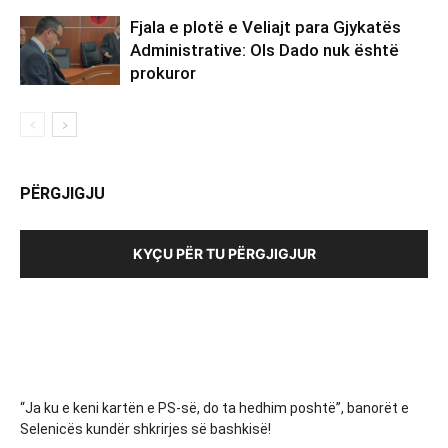
Fjala e plotë e Veliajt para Gjykatës
Administrative: Ols Dado nuk është
prokuror
PËRGJIGJU
KYÇU PËR TU PËRGJIGJUR
“Ja ku e keni kartën e PS-së, do ta hedhim poshtë”, banorët e
Selenicës kundër shkrirjes së bashkisë!