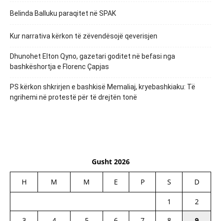
Belinda Balluku paraqitet në SPAK
Kur narrativa kërkon të zëvendësojë qeverisjen
Dhunohet Elton Qyno, gazetari goditet në befasi nga
bashkëshortja e Florenc Çapjas
PS kërkon shkrirjen e bashkisë Memaliaj, kryebashkiaku: Të
ngrihemi në protestë për të drejtën tonë
Gusht 2026
H
M
M
E
P
S
D
1
2
3
4
5
6
7
8
9