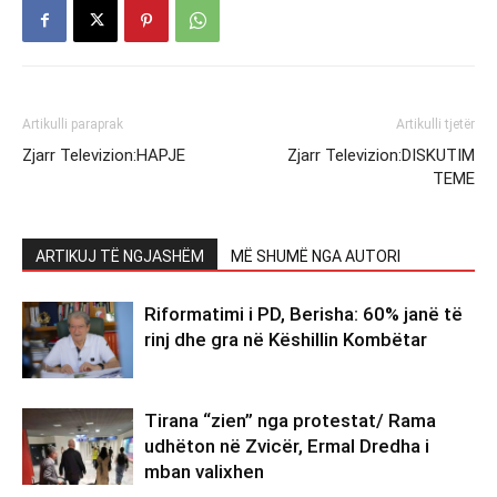
Artikulli paraprak
Artikulli tjetër
Zjarr Televizion:HAPJE
Zjarr Televizion:DISKUTIM
TEME
ARTIKUJ TË NGJASHËM
MË SHUMË NGA AUTORI
Riformatimi i PD, Berisha: 60% janë të
rinj dhe gra në Këshillin Kombëtar
Tirana “zien” nga protestat/ Rama
udhëton në Zvicër, Ermal Dredha i
mban valixhen