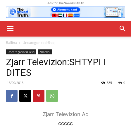
Ads for TheNakedTruth.tv
Ballina
Uncategorized @sq
Uncategorized @sq
Zbardhi
Zjarr Televizion:SHTYPI I
DITES
15/09/2015
535
0
Zjarr Televizion Ad
ccccc