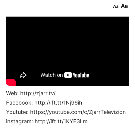
Aa
Aa
Web: http://zjarr.tv/
Facebook: http://ift.tt/1Nj96ih
Youtube: https://youtube.com/c/ZjarrTelevizion
instagram: http://ift.tt/1KYE3Lm