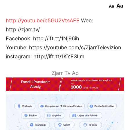
Aa
Aa
http://youtu.be/b5GU2VtsAFE
Web:
http://zjarr.tv/
Facebook: http://ift.tt/1Nj96ih
Youtube: https://youtube.com/c/ZjarrTelevizion
instagram: http://ift.tt/1KYE3Lm
Zjarr Tv Ad