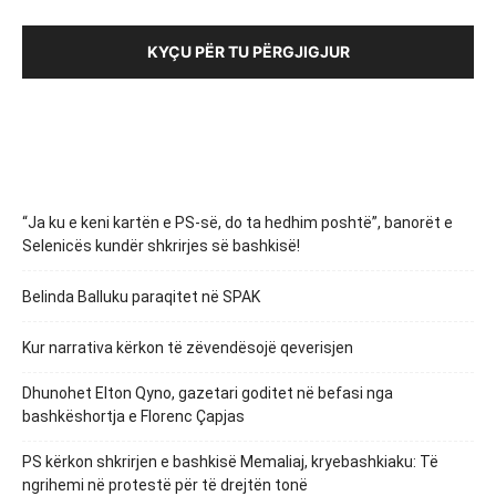
KYÇU PËR TU PËRGJIGJUR
“Ja ku e keni kartën e PS-së, do ta hedhim poshtë”, banorët e
Selenicës kundër shkrirjes së bashkisë!
Belinda Balluku paraqitet në SPAK
Kur narrativa kërkon të zëvendësojë qeverisjen
Dhunohet Elton Qyno, gazetari goditet në befasi nga
bashkëshortja e Florenc Çapjas
PS kërkon shkrirjen e bashkisë Memaliaj, kryebashkiaku: Të
ngrihemi në protestë për të drejtën tonë