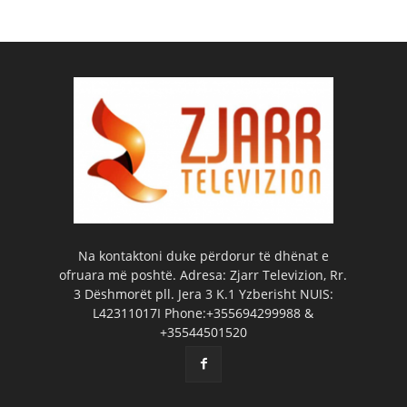
Na kontaktoni duke përdorur të dhënat e
ofruara më poshtë. Adresa: Zjarr Televizion, Rr.
3 Dëshmorët pll. Jera 3 K.1 Yzberisht NUIS:
L42311017I Phone:+355694299988 &
+35544501520