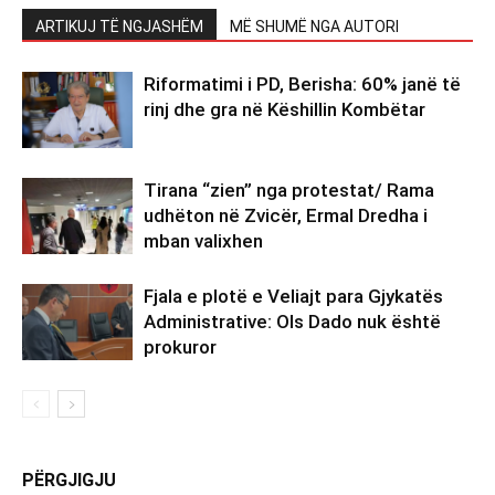
ARTIKUJ TË NGJASHËM
MË SHUMË NGA AUTORI
Riformatimi i PD, Berisha: 60% janë të
rinj dhe gra në Këshillin Kombëtar
Tirana “zien” nga protestat/ Rama
udhëton në Zvicër, Ermal Dredha i
mban valixhen
Fjala e plotë e Veliajt para Gjykatës
Administrative: Ols Dado nuk është
prokuror
PËRGJIGJU