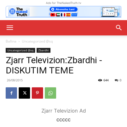
Ads for TheNakedTruth.tv
Ballina
Uncategorized @sq
Uncategorized @sq
Zbardhi
Zjarr Televizion:Zbardhi -
DISKUTIM TEME
26/08/2015
644
0
Zjarr Televizion Ad
ccccc