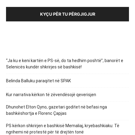
KYÇU PËR TU PËRGJIGJUR
“Ja ku e keni kartën e PS-së, do ta hedhim poshtë”, banorët e
Selenicës kundër shkrirjes së bashkisë!
Belinda Balluku paraqitet në SPAK
Kur narrativa kërkon të zëvendësojë qeverisjen
Dhunohet Elton Qyno, gazetari goditet në befasi nga
bashkëshortja e Florenc Çapjas
PS kërkon shkrirjen e bashkisë Memaliaj, kryebashkiaku: Të
ngrihemi në protestë për të drejtën tonë