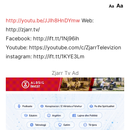
Aa
Aa
http://youtu.be/JJlh8HnDYmw
Web:
http://zjarr.tv/
Facebook: http://ift.tt/1Nj96ih
Youtube: https://youtube.com/c/ZjarrTelevizion
instagram: http://ift.tt/1KYE3Lm
Zjarr Tv Ad