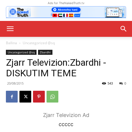
Ads for TheNakedTruth.tv
Ballina
Uncategorized @sq
Uncategorized @sq
Zbardhi
Zjarr Televizion:Zbardhi -
DISKUTIM TEME
20/08/2015
543
0
Zjarr Televizion Ad
ccccc