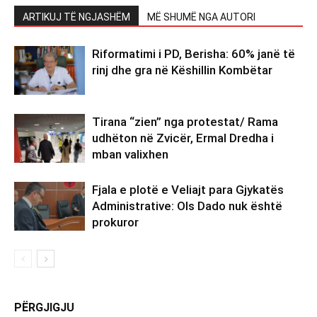
ARTIKUJ TË NGJASHËM
MË SHUMË NGA AUTORI
Riformatimi i PD, Berisha: 60% janë të
rinj dhe gra në Këshillin Kombëtar
Tirana “zien” nga protestat/ Rama
udhëton në Zvicër, Ermal Dredha i
mban valixhen
Fjala e plotë e Veliajt para Gjykatës
Administrative: Ols Dado nuk është
prokuror
PËRGJIGJU