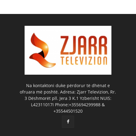
Na kontaktoni duke përdorur të dhënat e
ofruara më poshtë. Adresa: Zjarr Televizion, Rr.
3 Dëshmorët pll. Jera 3 K.1 Yzberisht NUIS:
L42311017I Phone:+355694299988 &
+35544501520