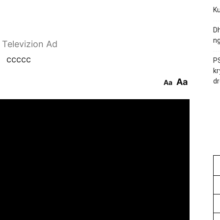
Ku
Dh
ng
r Televizion Ad
ccccc
PS
kr
Aa
dr
Aa