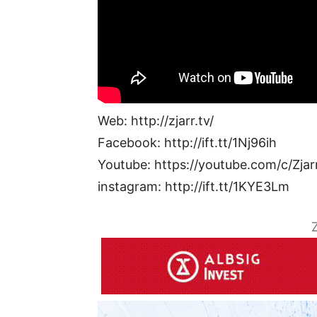
Web: http://zjarr.tv/
Facebook: http://ift.tt/1Nj96ih
Youtube: https://youtube.com/c/Zjar
instagram: http://ift.tt/1KYE3Lm
Z