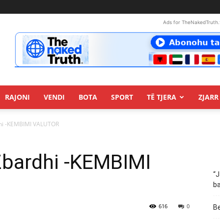
Ads for TheNakedTruth.
RAJONI
VENDI
BOTA
SPORT
TË TJERA
ZJARR 
rdhi -KEMBIMI VALUTOR
:Zbardhi -KEMBIMI
“J
ba
616
0
Be