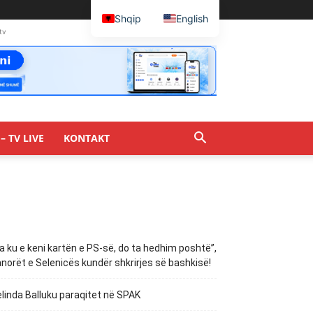
Shqip
English
tv
– TV LIVE
KONTAKT
a ku e keni kartën e PS-së, do ta hedhim poshtë”,
norët e Selenicës kundër shkrirjes së bashkisë!
linda Balluku paraqitet në SPAK