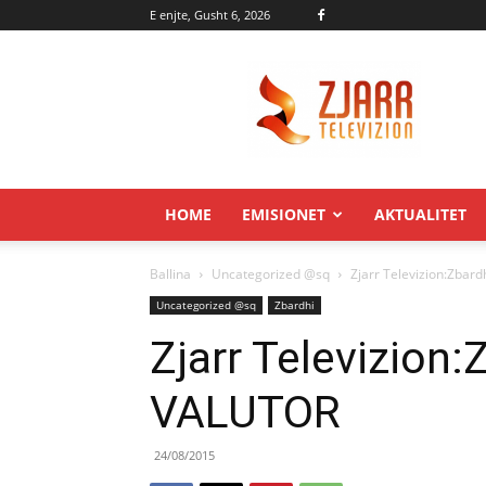
E enjte, Gusht 6, 2026
Zjarr.tv
HOME
EMISIONET
AKTUALITET
Ballina
Uncategorized @sq
Zjarr Televizion:Zba
Uncategorized @sq
Zbardhi
Zjarr Televizion
VALUTOR
24/08/2015