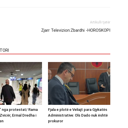
Artikulli tjetër
Zjarr Televizion:Zbardhi -HOROSKOPI
TORI
n” nga protestat/ Rama
Fjala e plotë e Veliajt para Gjykatës
Zvicër, Ermal Dredha i
Administrative: Ols Dado nuk është
en
prokuror