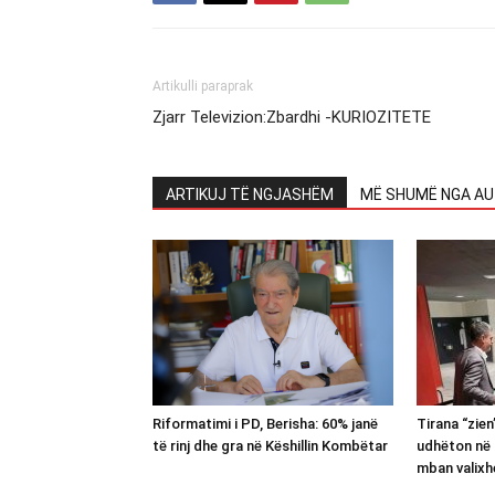
Artikulli paraprak
Zjarr Televizion:Zbardhi -KURIOZITETE
ARTIKUJ TË NGJASHËM
MË SHUMË NGA AU
Riformatimi i PD, Berisha: 60% janë
Tirana “zie
të rinj dhe gra në Këshillin Kombëtar
udhëton në 
mban valixh