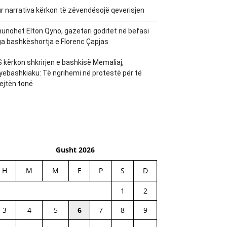
r narrativa kërkon të zëvendësojë qeverisjen
unohet Elton Qyno, gazetari goditet në befasi
a bashkëshortja e Florenc Çapjas
 kërkon shkrirjen e bashkisë Memaliaj,
yebashkiaku: Të ngrihemi në protestë për të
ejtën tonë
Gusht 2026
H
M
M
E
P
S
D
1
2
3
4
5
6
7
8
9