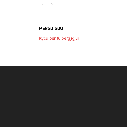
PËRGJIGJU
Kyçu për tu përgjigjur