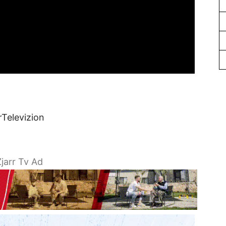
rTelevizion
jarr Tv Ad