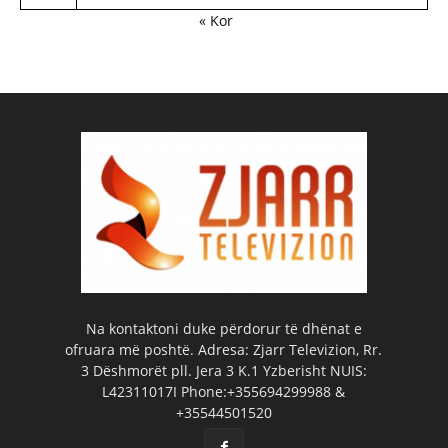
« Kor
Na kontaktoni duke përdorur të dhënat e
ofruara më poshtë. Adresa: Zjarr Televizion, Rr.
3 Dëshmorët pll. Jera 3 K.1 Yzberisht NUIS:
L42311017I Phone:+355694299988 &
+35544501520