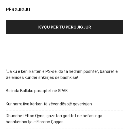
PËRGJIGJU
KYÇU PËR TU PËRGJIGJUR
“Ja ku e keni kartën e PS-së, do ta hedhim poshtë”, banorët e
Selenicës kundër shkrirjes së bashkisë!
Belinda Balluku paraqitet në SPAK
Kur narrativa kërkon të zëvendësojë qeverisjen
Dhunohet Elton Qyno, gazetari goditet në befasi nga
bashkëshortja e Florenc Çapjas