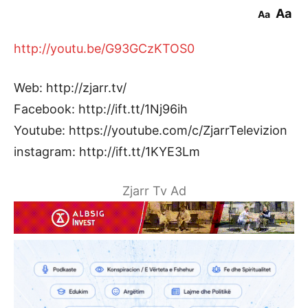
Aa
Aa
http://youtu.be/G93GCzKTOS0
Web: http://zjarr.tv/
Facebook: http://ift.tt/1Nj96ih
Youtube: https://youtube.com/c/ZjarrTelevizion
instagram: http://ift.tt/1KYE3Lm
Zjarr Tv Ad