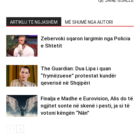
QE JANE GJALLE
ARTIKUJ TË NGJASHËM
MË SHUMË NGA AUTORI
Zebervoki sqaron largimin nga Policia
e Shtetit
The Guardian: Dua Lipa i quan
“frymëzuese” protestat kundër
qeverisë në Shqipëri
Finalja e Madhe e Eurovision, Alis do të
ngjitet sonte në skenë i pesti, ja si të
votoni këngën “Nân”