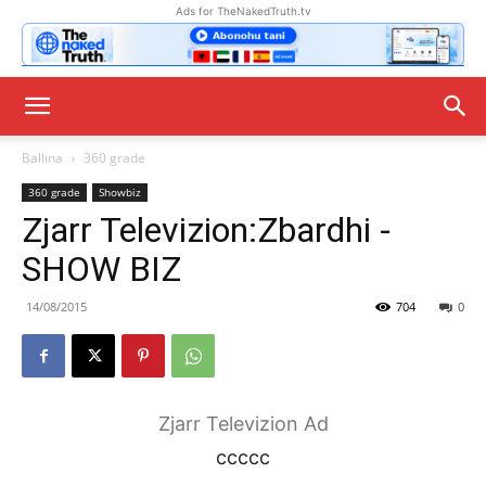
Ads for TheNakedTruth.tv
Ballina
360 grade
360 grade
Showbiz
Zjarr Televizion:Zbardhi -
SHOW BIZ
14/08/2015
704
0
Zjarr Televizion Ad
ccccc