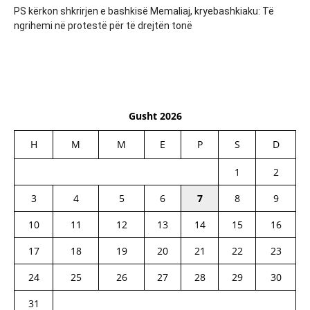
PS kërkon shkrirjen e bashkisë Memaliaj, kryebashkiaku: Të
ngrihemi në protestë për të drejtën tonë
Gusht 2026
H
M
M
E
P
S
D
1
2
3
4
5
6
7
8
9
10
11
12
13
14
15
16
17
18
19
20
21
22
23
24
25
26
27
28
29
30
31