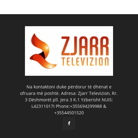
Na kontaktoni duke përdorur të dhënat e
ofruara më poshtë. Adresa: Zjarr Televizion, Rr.
3 Dëshmorët pll. Jera 3 K.1 Yzberisht NUIS:
L42311017I Phone:+355694299988 &
+35544501520