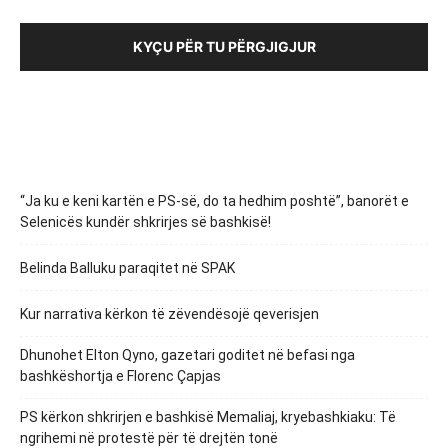
KYÇU PËR TU PËRGJIGJUR
“Ja ku e keni kartën e PS-së, do ta hedhim poshtë”, banorët e
Selenicës kundër shkrirjes së bashkisë!
Belinda Balluku paraqitet në SPAK
Kur narrativa kërkon të zëvendësojë qeverisjen
Dhunohet Elton Qyno, gazetari goditet në befasi nga
bashkëshortja e Florenc Çapjas
PS kërkon shkrirjen e bashkisë Memaliaj, kryebashkiaku: Të
ngrihemi në protestë për të drejtën tonë