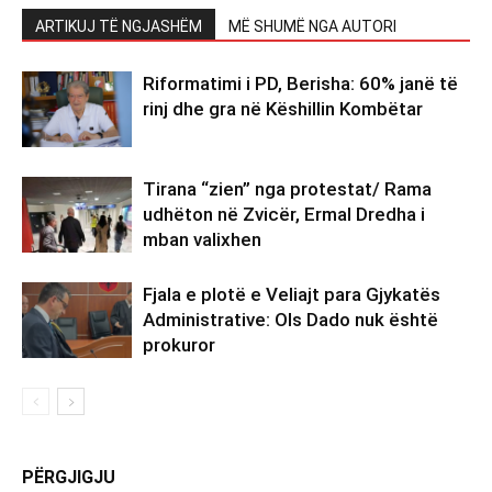
ARTIKUJ TË NGJASHËM
MË SHUMË NGA AUTORI
Riformatimi i PD, Berisha: 60% janë të
rinj dhe gra në Këshillin Kombëtar
Tirana “zien” nga protestat/ Rama
udhëton në Zvicër, Ermal Dredha i
mban valixhen
Fjala e plotë e Veliajt para Gjykatës
Administrative: Ols Dado nuk është
prokuror
PËRGJIGJU