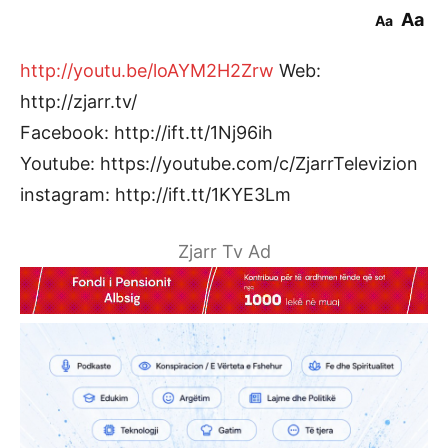
Aa
Aa
http://youtu.be/loAYM2H2Zrw
Web:
http://zjarr.tv/
Facebook: http://ift.tt/1Nj96ih
Youtube: https://youtube.com/c/ZjarrTelevizion
instagram: http://ift.tt/1KYE3Lm
Zjarr Tv Ad