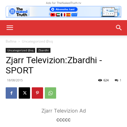
Ads for TheNakedTruth.tv
Ballina
Uncategorized @sq
Uncategorized @sq
Zbardhi
Zjarr Televizion:Zbardhi -
SPORT
18/08/2015
624
1
Zjarr Televizion Ad
ccccc