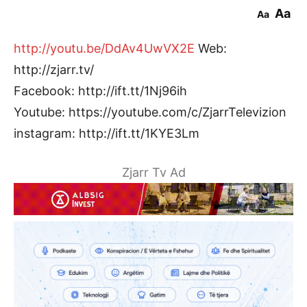
Aa
Aa
http://youtu.be/DdAv4UwVX2E
Web:
http://zjarr.tv/
Facebook: http://ift.tt/1Nj96ih
Youtube: https://youtube.com/c/ZjarrTelevizion
instagram: http://ift.tt/1KYE3Lm
Zjarr Tv Ad