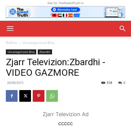
Ads for TheNakedTruth.tv
Ballina
Uncategorized @sq
Uncategorized @sq
Zbardhi
Zjarr Televizion:Zbardhi -
VIDEO GAZMORE
20/08/2015
518
0
Zjarr Televizion Ad
ccccc