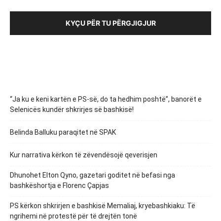
KYÇU PËR TU PËRGJIGJUR
“Ja ku e keni kartën e PS-së, do ta hedhim poshtë”, banorët e
Selenicës kundër shkrirjes së bashkisë!
Belinda Balluku paraqitet në SPAK
Kur narrativa kërkon të zëvendësojë qeverisjen
Dhunohet Elton Qyno, gazetari goditet në befasi nga
bashkëshortja e Florenc Çapjas
PS kërkon shkrirjen e bashkisë Memaliaj, kryebashkiaku: Të
ngrihemi në protestë për të drejtën tonë