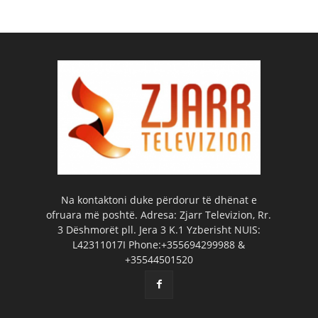
Na kontaktoni duke përdorur të dhënat e
ofruara më poshtë. Adresa: Zjarr Televizion, Rr.
3 Dëshmorët pll. Jera 3 K.1 Yzberisht NUIS:
L42311017I Phone:+355694299988 &
+35544501520