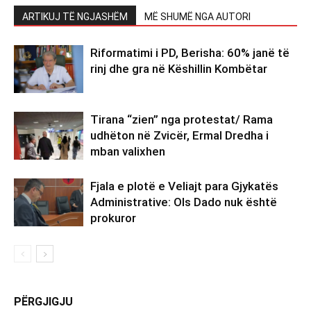
ARTIKUJ TË NGJASHËM
MË SHUMË NGA AUTORI
Riformatimi i PD, Berisha: 60% janë të
rinj dhe gra në Këshillin Kombëtar
Tirana “zien” nga protestat/ Rama
udhëton në Zvicër, Ermal Dredha i
mban valixhen
Fjala e plotë e Veliajt para Gjykatës
Administrative: Ols Dado nuk është
prokuror
PËRGJIGJU