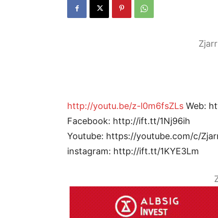
Zjar
http://youtu.be/z-l0m6fsZLs
Web: htt
Facebook: http://ift.tt/1Nj96ih
Youtube: https://youtube.com/c/Zjar
instagram: http://ift.tt/1KYE3Lm
Z