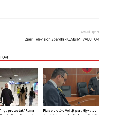
Artikulli tjetër
Zjarr Televizion:Zbardhi -KEMBIMI VALUTOR
TORI
n” nga protestat/ Rama
Fjala e plotë e Veliajt para Gjykatës