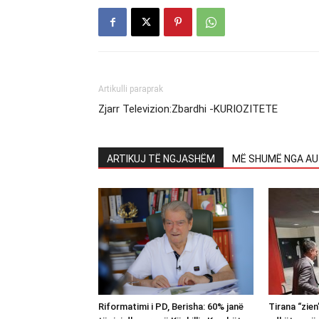
Artikulli paraprak
Zjarr Televizion:Zbardhi -KURIOZITETE
ARTIKUJ TË NGJASHËM
MË SHUMË NGA AU
Riformatimi i PD, Berisha: 60% janë
Tirana “zie