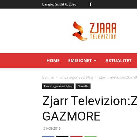
E enjte, Gusht 6, 2026
Zjarr.tv
HOME
EMISIONET
AKTUALITET
Ballina
Uncategorized @sq
Zjarr Televizion:Zba
Uncategorized @sq
Zbardhi
Zjarr Televizion
GAZMORE
31/08/2015