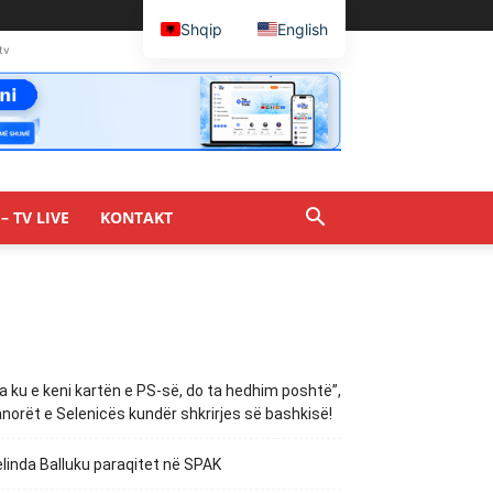
Shqip
English
tv
– TV LIVE
KONTAKT
a ku e keni kartën e PS-së, do ta hedhim poshtë”,
norët e Selenicës kundër shkrirjes së bashkisë!
linda Balluku paraqitet në SPAK