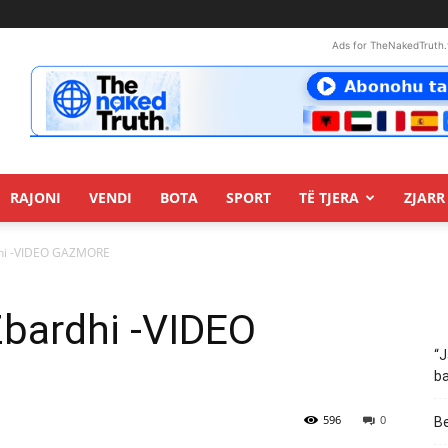
Ads for TheNakedTruth.
RAJONI
VENDI
BOTA
SPORT
TË TJERA
ZJARR 
rdhi -VIDEO GAZMORE
:Zbardhi -VIDEO
“J
ba
596
0
Be