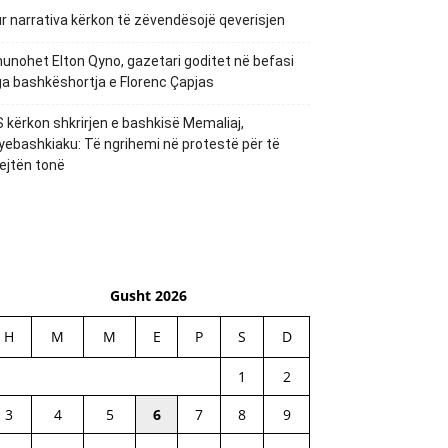
r narrativa kërkon të zëvendësojë qeverisjen
unohet Elton Qyno, gazetari goditet në befasi
a bashkëshortja e Florenc Çapjas
 kërkon shkrirjen e bashkisë Memaliaj,
yebashkiaku: Të ngrihemi në protestë për të
ejtën tonë
Gusht 2026
H
M
M
E
P
S
D
1
2
3
4
5
6
7
8
9