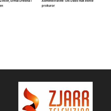
Zvicër, Ermal Dredha i
Administrative: Ols Dado nuk është
en
prokuror