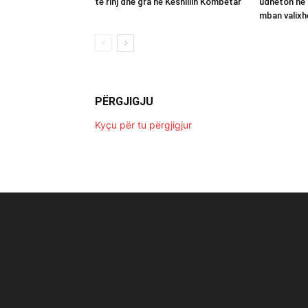
të rinj dhe gra në Këshillin Kombëtar
udhëton në 
mban valixh
PËRGJIGJU
Kyçu për tu përgjigjur