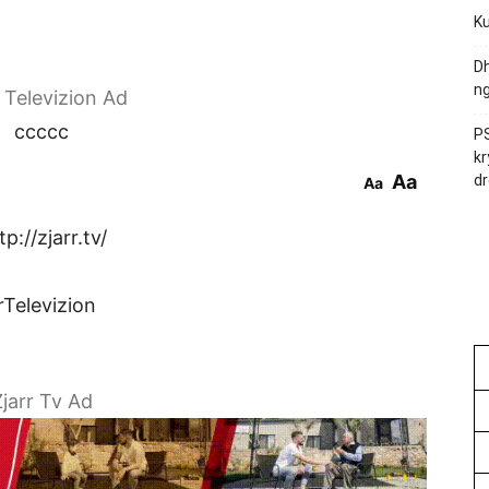
Ku
Dh
ng
r Televizion Ad
ccccc
PS
kr
Aa
dr
Aa
p://zjarr.tv/
rTelevizion
jarr Tv Ad