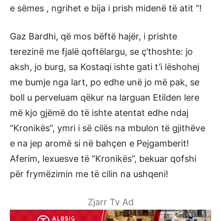
e sëmes , ngrihet e bija i prish midenë të atit “!
Gaz Bardhi, që mos bëftë hajër, i prishte
terezinë me fjalë qoftëlargu, se ç’thoshte: jo
aksh, jo burg, sa Kostaqi ishte gati t’i lëshohej
me bumje nga lart, po edhe unë jo më pak, se
boll u perveluam qëkur na larguan Etilden lere
më kjo gjëmë do të ishte atentat edhe ndaj
“Kronikës”, ymri i së cilës na mbulon të gjithëve
e na jep aromë si në bahçen e Pejgamberit!
Aferim, lexuesve të “Kronikës”, bekuar qofshi
për frymëzimin me të cilin na ushqeni!
Zjarr Tv Ad