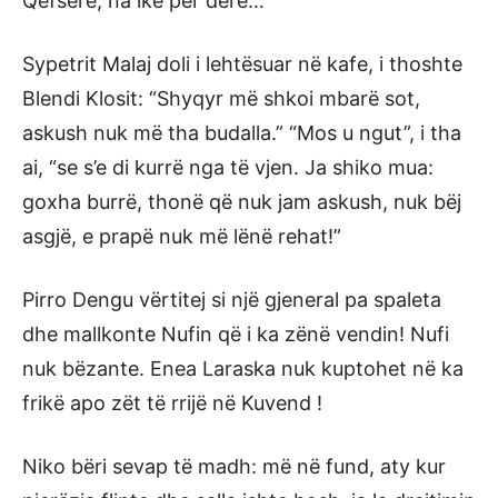
Qefsere, na ike për dere…
Sypetrit Malaj doli i lehtësuar në kafe, i thoshte
Blendi Klosit: “Shyqyr më shkoi mbarë sot,
askush nuk më tha budalla.” “Mos u ngut”, i tha
ai, “se s’e di kurrë nga të vjen. Ja shiko mua:
goxha burrë, thonë që nuk jam askush, nuk bëj
asgjë, e prapë nuk më lënë rehat!”
Pirro Dengu vërtitej si një gjeneral pa spaleta
dhe mallkonte Nufin që i ka zënë vendin! Nufi
nuk bëzante. Enea Laraska nuk kuptohet në ka
frikë apo zët të rrijë në Kuvend !
Niko bëri sevap të madh: më në fund, aty kur