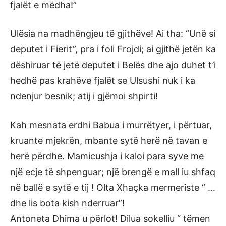
fjalët e mëdha!”
Ulësia na madhëngjeu të gjithëve! Ai tha: “Unë si
deputet i Fierit”, pra i foli Frojdi; ai gjithë jetën ka
dëshiruar të jetë deputet i Belës dhe ajo duhet t’i
hedhë pas krahëve fjalët se Ulsushi nuk i ka
ndenjur besnik; atij i gjëmoi shpirti!
Kah mesnata erdhi Babua i murrëtyer, i përtuar,
kruante mjekrën, mbante sytë herë në tavan e
herë përdhe. Mamicushja i kaloi para syve me
një ecje të shpenguar; një brengë e mall iu shfaq
në ballë e sytë e tij ! Olta Xhaçka mermeriste “ …
dhe lis bota kish nderruar”!
Antoneta Dhima u përlot! Dilua sokelliu “ tëmen