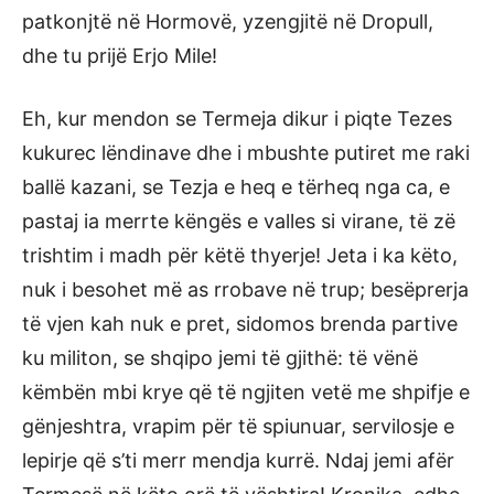
patkonjtë në Hormovë, yzengjitë në Dropull,
dhe tu prijë Erjo Mile!
Eh, kur mendon se Termeja dikur i piqte Tezes
kukurec lëndinave dhe i mbushte putiret me raki
ballë kazani, se Tezja e heq e tërheq nga ca, e
pastaj ia merrte këngës e valles si virane, të zë
trishtim i madh për këtë thyerje! Jeta i ka këto,
nuk i besohet më as rrobave në trup; besëprerja
të vjen kah nuk e pret, sidomos brenda partive
ku militon, se shqipo jemi të gjithë: të vënë
këmbën mbi krye që të ngjiten vetë me shpifje e
gënjeshtra, vrapim për të spiunuar, servilosje e
lepirje që s’ti merr mendja kurrë. Ndaj jemi afër