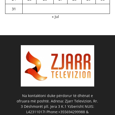
31
« Jul
Na kontaktoni duke përdorur të dhënat e
ofruara më poshtë. Adresa: Zjarr Televizion, Rr.
3 Dëshmorët pll. Jera 3 K.1 Yzberisht NUIS:
L42311017I Phone:+355694299988 &