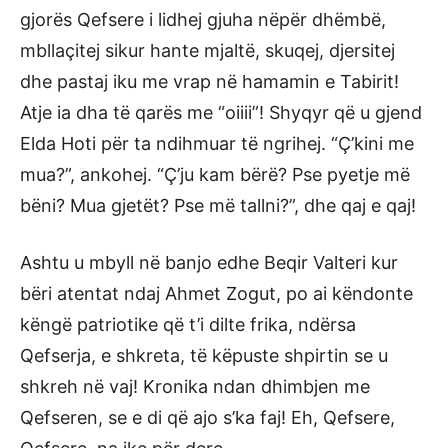
gjorës Qefsere i lidhej gjuha nëpër dhëmbë,
mbllaçitej sikur hante mjaltë, skuqej, djersitej
dhe pastaj iku me vrap në hamamin e Tabirit!
Atje ia dha të qarës me “oiiii”! Shyqyr që u gjend
Elda Hoti për ta ndihmuar të ngrihej. “Ç’kini me
mua?”, ankohej. “Ç’ju kam bërë? Pse pyetje më
bëni? Mua gjetët? Pse më tallni?”, dhe qaj e qaj!
Ashtu u mbyll në banjo edhe Beqir Valteri kur
bëri atentat ndaj Ahmet Zogut, po ai këndonte
këngë patriotike që t’i dilte frika, ndërsa
Qefserja, e shkreta, të këpuste shpirtin se u
shkreh në vaj! Kronika ndan dhimbjen me
Qefseren, se e di që ajo s’ka faj! Eh, Qefsere,