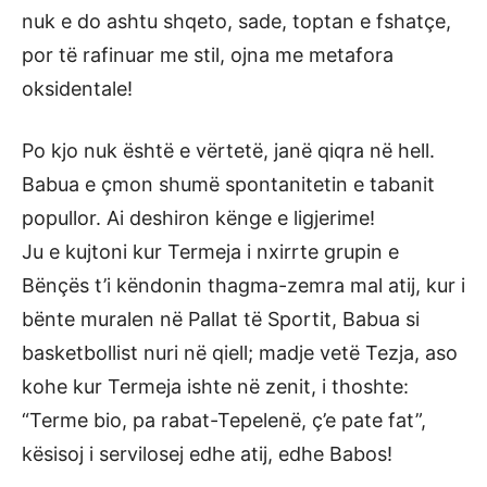
nuk e do ashtu shqeto, sade, toptan e fshatçe,
por të rafinuar me stil, ojna me metafora
oksidentale!
Po kjo nuk është e vërtetë, janë qiqra në hell.
Babua e çmon shumë spontanitetin e tabanit
popullor. Ai deshiron kënge e ligjerime!
Ju e kujtoni kur Termeja i nxirrte grupin e
Bënçës t’i këndonin thagma-zemra mal atij, kur i
bënte muralen në Pallat të Sportit, Babua si
basketbollist nuri në qiell; madje vetë Tezja, aso
kohe kur Termeja ishte në zenit, i thoshte:
“Terme bio, pa rabat-Tepelenë, ç’e pate fat”,
kësisoj i servilosej edhe atij, edhe Babos!