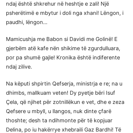
ndaj është shkrehur në heshtje e zali! Një
psherëtimë e mbytur i doli nga xhani! Lëngon, i
paudhi, lëngon…
Mamicushja me Babon si Davidi me Golinë! E
gjerbëm atë kafe nën shikime të zgurdulluara,
por pa shumë gajle! Kronika është indiferente
ndaj zilive.
Na këputi shpirtin Qefserja, ministrja e re; na u
dhimbs, mallkuam veten! Dy pyetje bëri Isuf
Çela, që njihet për zotnillëkun e vet, dhe e zeza
Qefsere u mbyll, u llangos, nuk dinte çfarë
thoshte; desh ta ndihmonte për të kopjuar
Delina, po iu hakërrye xhebraili Gaz Bardhi! Të