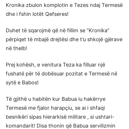
Kronika zbulon komplotin e Tezes ndaj Termesë
dhe i fshin lotët Qefseres!
Duhet të sqarojmë që në fillim se “Kronika”
përpiqet të mbajë drejtësi dhe t’u shkojë gjërave
në thelb!
Prej kohësh, e venitura Teza ka filluar një
fushatë për të dobësuar pozitat e Termesë në
sytë e Babos!
Të gjithë u habitën kur Babua iu hakërrye
Termesë me fjalor harapçiu, se ai i shfaqi
besnikëri sipas hierarkisë militare , si ushtari-
komandarit! Disa thonin që Babua servilizmin