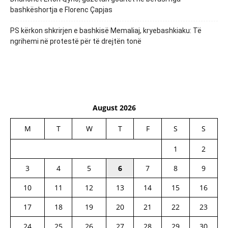
bashkëshortja e Florenc Çapjas
PS kërkon shkrirjen e bashkisë Memaliaj, kryebashkiaku: Të
ngrihemi në protestë për të drejtën tonë
August 2026
M
T
W
T
F
S
S
1
2
3
4
5
6
7
8
9
10
11
12
13
14
15
16
17
18
19
20
21
22
23
24
25
26
27
28
29
30