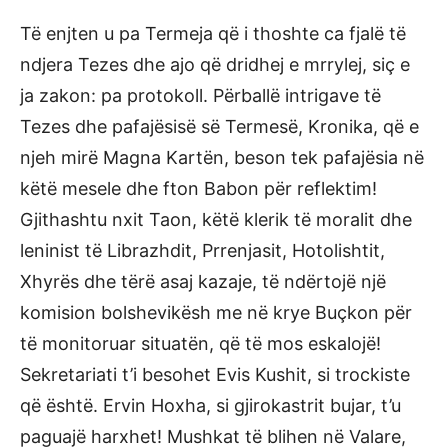
Të enjten u pa Termeja që i thoshte ca fjalë të
ndjera Tezes dhe ajo që dridhej e mrrylej, siç e
ja zakon: pa protokoll. Përballë intrigave të
Tezes dhe pafajësisë së Termesë, Kronika, që e
njeh mirë Magna Kartën, beson tek pafajësia në
këtë mesele dhe fton Babon për reflektim!
Gjithashtu nxit Taon, këtë klerik të moralit dhe
leninist të Librazhdit, Prrenjasit, Hotolishtit,
Xhyrës dhe tërë asaj kazaje, të ndërtojë një
komision bolshevikësh me në krye Buçkon për
të monitoruar situatën, që të mos eskalojë!
Sekretariati t’i besohet Evis Kushit, si trockiste
që është. Ervin Hoxha, si gjirokastrit bujar, t’u
paguajë harxhet! Mushkat të blihen në Valare,