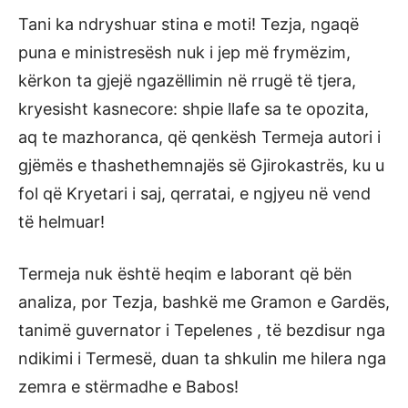
Tani ka ndryshuar stina e moti! Tezja, ngaqë
puna e ministresësh nuk i jep më frymëzim,
kërkon ta gjejë ngazëllimin në rrugë të tjera,
kryesisht kasnecore: shpie llafe sa te opozita,
aq te mazhoranca, që qenkësh Termeja autori i
gjëmës e thashethemnajës së Gjirokastrës, ku u
fol që Kryetari i saj, qerratai, e ngjyeu në vend
të helmuar!
Termeja nuk është heqim e laborant që bën
analiza, por Tezja, bashkë me Gramon e Gardës,
tanimë guvernator i Tepelenes , të bezdisur nga
ndikimi i Termesë, duan ta shkulin me hilera nga
zemra e stërmadhe e Babos!