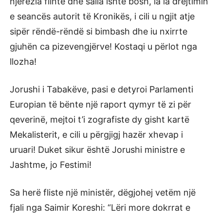
njerëzia flinte dhe salla ishte bosh, ia la drejtimin
e seancës autorit të Kronikës, i cili u ngjit atje
sipër rëndë-rëndë si bimbash dhe iu nxirrte
gjuhën ca pizevengjërve! Kostaqi u përlot nga
llozha!
Jorushi i Tabakëve, pasi e detyroi Parlamenti
Europian të bënte një raport qymyr të zi për
qeverinë, mejtoi t’i zografiste dy gisht kartë
Mekalisterit, e cili u përgjigj hazër xhevap i
uruari! Duket sikur është Jorushi ministre e
Jashtme, jo Festimi!
Sa herë fliste një ministër, dëgjohej vetëm një
fjali nga Saimir Koreshi: “Lëri more dokrrat e