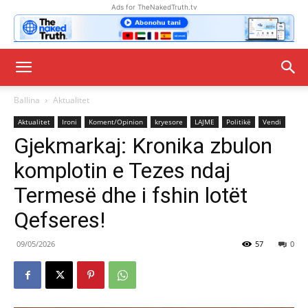
Ads for TheNakedTruth.tv
Ballina
Aktualitet
Aktualitet
Ironi
Koment/Opinion
kryesore
LAJME
Politikë
Vendi
Gjekmarkaj: Kronika zbulon
komplotin e Tezes ndaj
Termesë dhe i fshin lotët
Qefseres!
09/05/2026
57
0