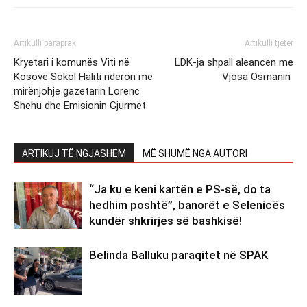
Artikulli paraprak
Artikulli tjetër
Kryetari i komunës Viti në
LDK-ja shpall aleancën me
Kosovë Sokol Haliti nderon me
Vjosa Osmanin
mirënjohje gazetarin Lorenc
Shehu dhe Emisionin Gjurmët
ARTIKUJ TË NGJASHËM
MË SHUMË NGA AUTORI
“Ja ku e keni kartën e PS-së, do ta
hedhim poshtë”, banorët e Selenicës
kundër shkrirjes së bashkisë!
Belinda Balluku paraqitet në SPAK