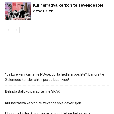
Kur narrativa kërkon të zëvendësojë
qeverisjen
“Ja ku e keni kartën e PS-së, do ta hedhim poshtë”, banorët e
Selenicës kundër shkrirjes së bashkisë!
Belinda Balluku paraqitet në SPAK
Kur narrativa kërkon të zëvendësojë qeverisjen
Dhunohet Elton Qyno, gazetari goditet në befasi nga