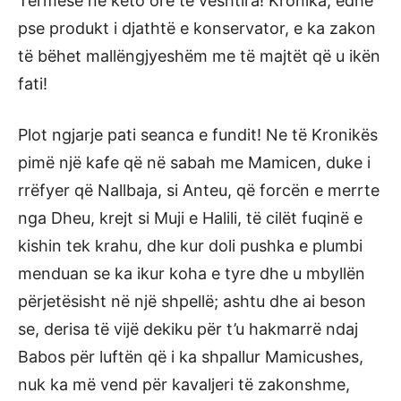
Termesë në këto orë të vështira! Kronika, edhe
pse produkt i djathtë e konservator, e ka zakon
të bëhet mallëngjyeshëm me të majtët që u ikën
fati!
Plot ngjarje pati seanca e fundit! Ne të Kronikës
pimë një kafe që në sabah me Mamicen, duke i
rrëfyer që Nallbaja, si Anteu, që forcën e merrte
nga Dheu, krejt si Muji e Halili, të cilët fuqinë e
kishin tek krahu, dhe kur doli pushka e plumbi
menduan se ka ikur koha e tyre dhe u mbyllën
përjetësisht në një shpellë; ashtu dhe ai beson
se, derisa të vijë dekiku për t’u hakmarrë ndaj
Babos për luftën që i ka shpallur Mamicushes,
nuk ka më vend për kavaljeri të zakonshme,