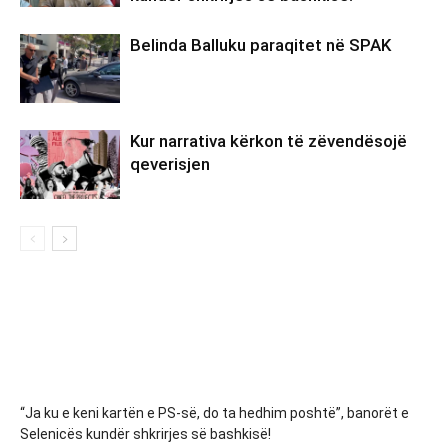
Belinda Balluku paraqitet në SPAK
Kur narrativa kërkon të zëvendësojë
qeverisjen
“Ja ku e keni kartën e PS-së, do ta hedhim poshtë”, banorët e
Selenicës kundër shkrirjes së bashkisë!