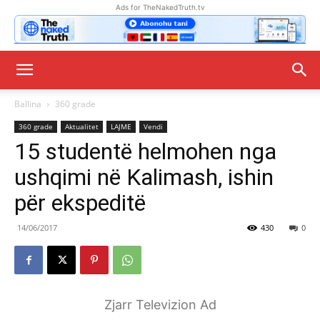
Ads for TheNakedTruth.tv
Ballina
360 grade
360 grade
Aktualitet
LAJME
Vendi
15 studentë helmohen nga
ushqimi në Kalimash, ishin
për ekspeditë
14/06/2017
430
0
Zjarr Televizion Ad