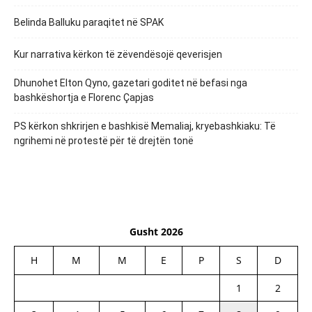
Belinda Balluku paraqitet në SPAK
Kur narrativa kërkon të zëvendësojë qeverisjen
Dhunohet Elton Qyno, gazetari goditet në befasi nga
bashkëshortja e Florenc Çapjas
PS kërkon shkrirjen e bashkisë Memaliaj, kryebashkiaku: Të
ngrihemi në protestë për të drejtën tonë
Gusht 2026
H
M
M
E
P
S
D
1
2