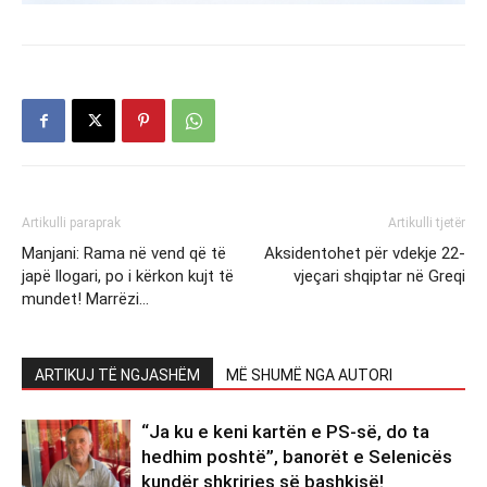
Artikulli paraprak
Artikulli tjetër
Manjani: Rama në vend që të
Aksidentohet për vdekje 22-
japë llogari, po i kërkon kujt të
vjeçari shqiptar në Greqi
mundet! Marrëzi…
ARTIKUJ TË NGJASHËM
MË SHUMË NGA AUTORI
“Ja ku e keni kartën e PS-së, do ta
hedhim poshtë”, banorët e Selenicës
kundër shkrirjes së bashkisë!