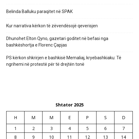
Belinda Balluku paraqitet në SPAK
Kur narrativa kërkon të zëvendësojë qeverisjen
Dhunohet Elton Qyno, gazetari goditet në befasi nga
bashkëshortja e Florenc Çapjas
PS kërkon shkrirjen e bashkisë Memaliaj, kryebashkiaku: Të
ngrihemi në protestë për të drejtën tonë
Shtator 2025
H
M
M
E
P
S
D
1
2
3
4
5
6
7
8
9
10
11
12
13
14