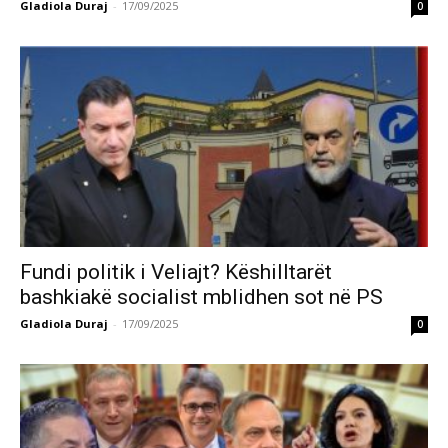
Gladiola Duraj
-
17/09/2025
0
Fundi politik i Veliajt? Këshilltarët
bashkiakë socialist mblidhen sot në PS
Gladiola Duraj
-
17/09/2025
0