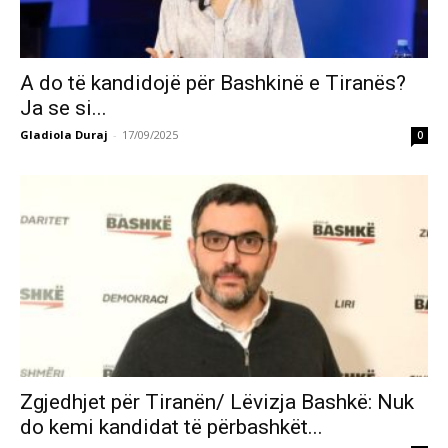
A do të kandidojë për Bashkinë e Tiranës?
Ja se si...
Gladiola Duraj
-
17/09/2025
0
Zgjedhjet për Tiranën/ Lëvizja Bashkë: Nuk
do kemi kandidat të përbashkët...