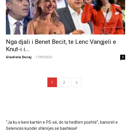
Nga djali i Benet Becit, te Lenc Vangjeli e
Knut-i i...
Gladiola Duraj
-
17/09/2025
0
1
2
“Ja ku e keni kartën e PS-së, do ta hedhim poshtë”, banorët e
Selenicës kundër shkrirjes së bashkisë!