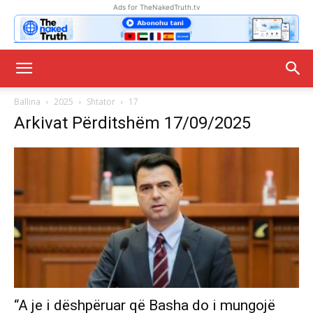
Ads for TheNakedTruth.tv
Ballina
2025
Shtator
17
Arkivat Përditshëm 17/09/2025
“A je i dëshpëruar që Basha do i mungojë