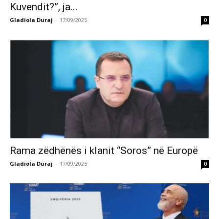
Kuvendit?”, ja...
Gladiola Duraj
-
17/09/2025
0
Rama zëdhënës i klanit “Soros” në Europë
Gladiola Duraj
-
17/09/2025
0