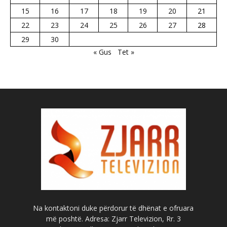
15
16
17
18
19
20
21
22
23
24
25
26
27
28
29
30
« Gus
Tet »
Na kontaktoni duke përdorur të dhënat e ofruara
më poshtë. Adresa: Zjarr Televizion, Rr. 3