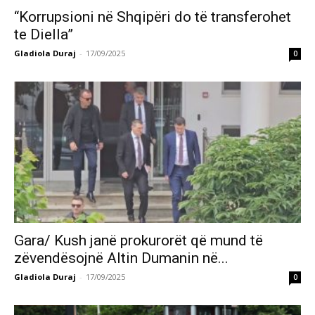
“Korrupsioni në Shqipëri do të transferohet
te Diella”
Gladiola Duraj
-
17/09/2025
0
Gara/ Kush janë prokurorët që mund të
zëvendësojnë Altin Dumanin në...
Gladiola Duraj
-
17/09/2025
0