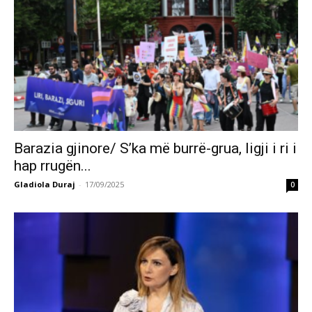
Barazia gjinore/ S’ka më burrë-grua, ligji i ri i
hap rrugën...
Gladiola Duraj
-
17/09/2025
0