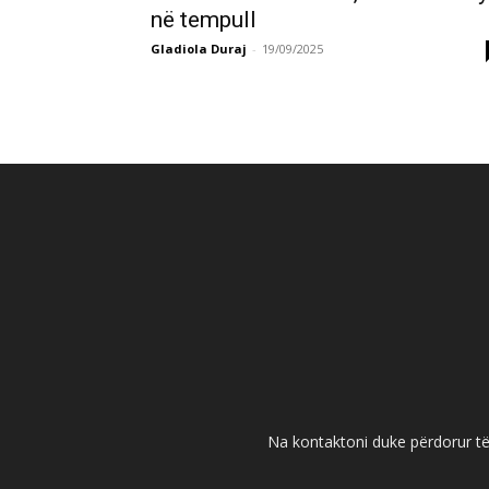
në tempull
Gladiola Duraj
-
19/09/2025
Na kontaktoni duke përdorur të 