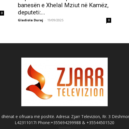
banesën e Xhelal Mziut në Kamëz,
deputeti:...
0
Gladiola Duraj
-
19/09/2025
0
dhënat e ofruara më poshtë. Adresa: Zjarr Televizion, Rr. 3 Dëshmorët
L42311017I Phone:+355694299988 & +35544501520