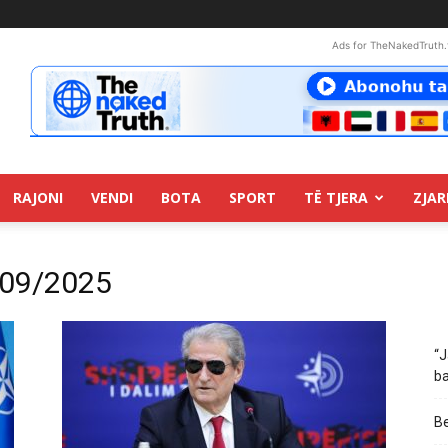
Ads for TheNakedTruth.
RAJONI
VENDI
BOTA
SPORT
TË TJERA
ZJAR
/09/2025
“J
ba
Be