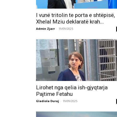
I vunë tritolin te porta e shtëpisë,
Xhelal Mziu deklaratë krah...
Admin Zjarr
-
19/09/2025
Lirohet nga qelia ish-gjyqtarja
Pajtime Fetahu
Gladiola Duraj
-
19/09/2025