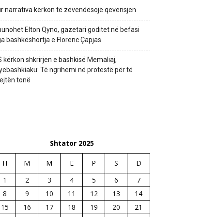
r narrativa kërkon të zëvendësojë qeverisjen
unohet Elton Qyno, gazetari goditet në befasi
a bashkëshortja e Florenc Çapjas
 kërkon shkrirjen e bashkisë Memaliaj,
yebashkiaku: Të ngrihemi në protestë për të
ejtën tonë
Shtator 2025
H
M
M
E
P
S
D
1
2
3
4
5
6
7
8
9
10
11
12
13
14
15
16
17
18
19
20
21