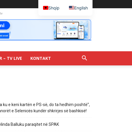
Shqip
English
tv
R – TV LIVE
KONTAKT
a ku e keni kartën e PS-së, do ta hedhim poshtë”,
norët e Selenicës kundër shkrirjes së bashkisë!
linda Balluku paraqitet në SPAK