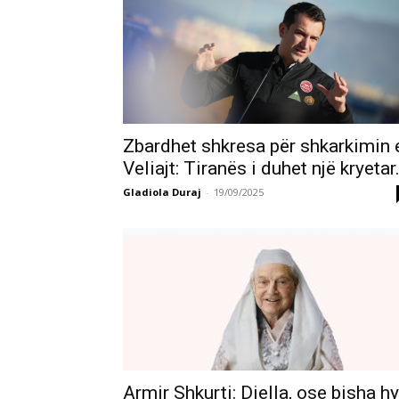
Zbardhet shkresa për shkarkimin 
Veliajt: Tiranës i duhet një kryetar.
Gladiola Duraj
-
19/09/2025
Armir Shkurti: Diella, ose bisha h