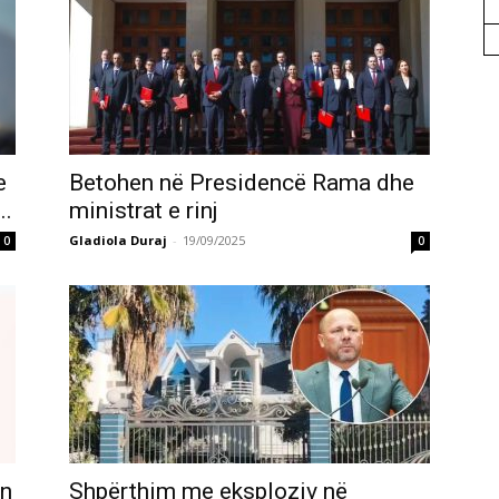
e
Betohen në Presidencë Rama dhe
..
ministrat e rinj
Gladiola Duraj
-
19/09/2025
0
0
yn
Shpërthim me eksploziv në