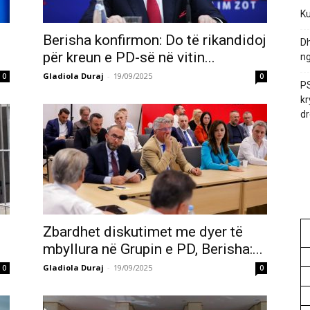
Ku
Berisha konfirmon: Do të rikandidoj
Dh
për kreun e PD-së në vitin...
ng
Gladiola Duraj
-
19/09/2025
0
0
PS
kr
dr
Zbardhet diskutimet me dyer të
mbyllura në Grupin e PD, Berisha:...
Gladiola Duraj
-
19/09/2025
0
0