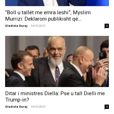
“Boll u tallët me emra leshi”, Myslim
Murrizi: Deklaroni publikisht që...
Gladiola Duraj
-
04/10/2025
0
Ditar i ministres Diella: Pse u tall Dielli me
Trump-in?
Gladiola Duraj
-
04/10/2025
0