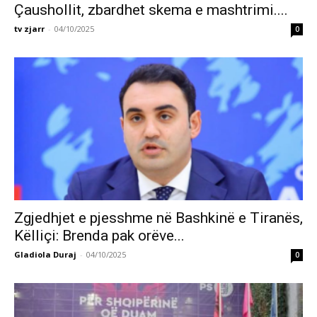
Çaushollit, zbardhet skema e mashtrimi....
tv zjarr
-
04/10/2025
0
Zgjedhjet e pjesshme në Bashkinë e Tiranës,
Këlliçi: Brenda pak orëve...
Gladiola Duraj
-
04/10/2025
0