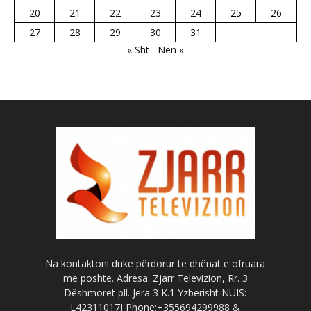
20
21
22
23
24
25
26
27
28
29
30
31
« Sht
Nën »
Na kontaktoni duke përdorur të dhënat e ofruara
më poshtë. Adresa: Zjarr Televizion, Rr. 3
Dëshmorët pll. Jera 3 K.1 Yzberisht NUIS:
L42311017I Phone:+355694299988 &