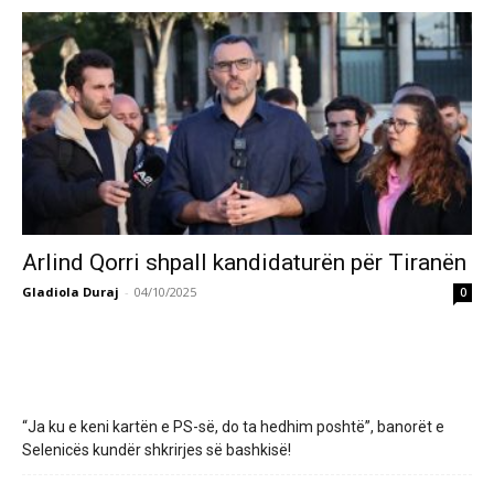
Arlind Qorri shpall kandidaturën për Tiranën
Gladiola Duraj
-
04/10/2025
0
“Ja ku e keni kartën e PS-së, do ta hedhim poshtë”, banorët e
Selenicës kundër shkrirjes së bashkisë!