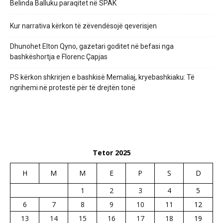
Belinda Balluku paraqitet në SPAK
Kur narrativa kërkon të zëvendësojë qeverisjen
Dhunohet Elton Qyno, gazetari goditet në befasi nga
bashkëshortja e Florenc Çapjas
PS kërkon shkrirjen e bashkisë Memaliaj, kryebashkiaku: Të
ngrihemi në protestë për të drejtën tonë
Tetor 2025
H
M
M
E
P
S
D
1
2
3
4
5
6
7
8
9
10
11
12
13
14
15
16
17
18
19