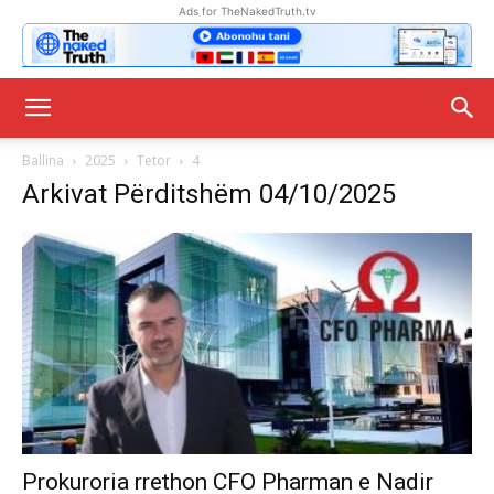
Ads for TheNakedTruth.tv
Ballina
2025
Tetor
4
Arkivat Përditshëm 04/10/2025
Prokuroria rrethon CFO Pharman e Nadir