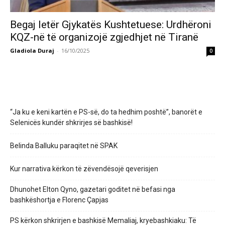
Begaj letër Gjykatës Kushtetuese: Urdhëroni
KQZ-në të organizojë zgjedhjet në Tiranë
Gladiola Duraj
-
16/10/2025
0
“Ja ku e keni kartën e PS-së, do ta hedhim poshtë”, banorët e
Selenicës kundër shkrirjes së bashkisë!
Belinda Balluku paraqitet në SPAK
Kur narrativa kërkon të zëvendësojë qeverisjen
Dhunohet Elton Qyno, gazetari goditet në befasi nga
bashkëshortja e Florenc Çapjas
PS kërkon shkrirjen e bashkisë Memaliaj, kryebashkiaku: Të