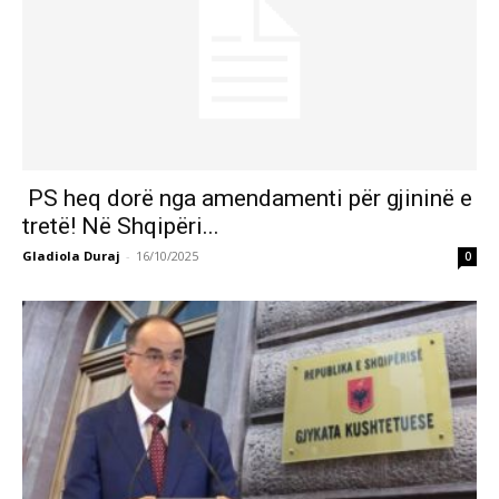
PS heq dorë nga amendamenti për gjininë e
tretë! Në Shqipëri...
Gladiola Duraj
-
16/10/2025
0