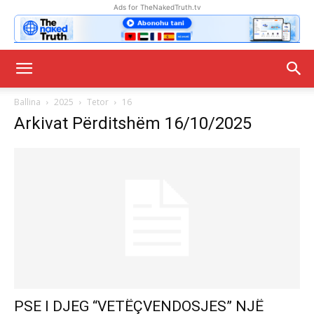
Ads for TheNakedTruth.tv
Ballina
2025
Tetor
16
Arkivat Përditshëm 16/10/2025
PSE I DJEG “VETËÇVENDOSJES” NJË