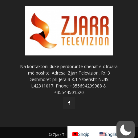
Na kontaktoni duke përdorur të dhënat e ofruara
më poshtë. Adresa: Zjarr Televizion, Rr. 3
Dëshmorët pll. Jera 3 K.1 Yzberisht NUIS:
L42311017I Phone:+355694299988 &
+35544501520
Shqip
English
© Zjarr Televizion 2026