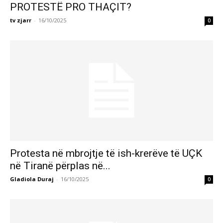
PROTESTË PRO THAÇIT?
tv zjarr
-
16/10/2025
0
Protesta në mbrojtje të ish-krerëve të UÇK
në Tiranë përplas në...
Gladiola Duraj
-
16/10/2025
0