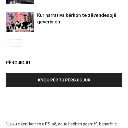
Kur narrativa kërkon të zëvendësojë
qeverisjen
PËRGJIGJU
KYÇU PËR TU PËRGJIGJUR
“Ja ku e keni kartën e PS-së, do ta hedhim poshtë”, banorët e