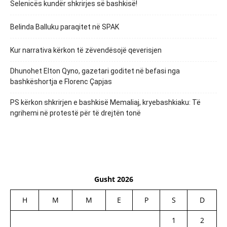
Selenicës kundër shkrirjes së bashkisë!
Belinda Balluku paraqitet në SPAK
Kur narrativa kërkon të zëvendësojë qeverisjen
Dhunohet Elton Qyno, gazetari goditet në befasi nga
bashkëshortja e Florenc Çapjas
PS kërkon shkrirjen e bashkisë Memaliaj, kryebashkiaku: Të
ngrihemi në protestë për të drejtën tonë
Gusht 2026
H
M
M
E
P
S
D
1
2