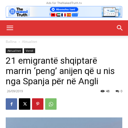
Ads for TheNakedTruth.tv
Ballina
Aktualitet
Aktualitet
Vendi
21 emigrantë shqiptarë
marrin ‘peng’ anijen që u nis
nga Spanja për në Angli
26/09/2019
48
0