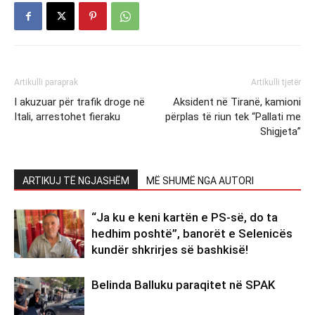
Artikulli paraprak
Artikulli tjetër
I akuzuar për trafik droge në
Aksident në Tiranë, kamioni
Itali, arrestohet fieraku
përplas të riun tek “Pallati me
Shigjeta”
ARTIKUJ TË NGJASHËM
MË SHUMË NGA AUTORI
“Ja ku e keni kartën e PS-së, do ta
hedhim poshtë”, banorët e Selenicës
kundër shkrirjes së bashkisë!
Belinda Balluku paraqitet në SPAK