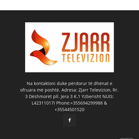
Na kontaktoni duke përdorur të dhënat e
ofruara më poshtë. Adresa: Zjarr Televizion, Rr.
3 Dëshmorët pll. Jera 3 K.1 Yzberisht NUIS:
L42311017I Phone:+355694299988 &
+35544501520