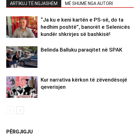
ARTIKUJ TË NGJASHËM
MË SHUMË NGA AUTORI
“Ja ku e keni kartën e PS-së, do ta
hedhim poshtë”, banorët e Selenicës
kundër shkrirjes së bashkisë!
Belinda Balluku paraqitet në SPAK
Kur narrativa kërkon të zëvendësojë
qeverisjen
PËRGJIGJU