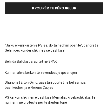
KYÇU PËR TU PËRGJIGJUR
“Ja ku e keni kartën e PS-së, do ta hedhim poshtë”, banorët e
Selenicës kundër shkrirjes së bashkisë!
Belinda Balluku paraqitet në SPAK
Kur narrativa kërkon të zëvendësojë qeverisjen
Dhunohet Elton Qyno, gazetari goditet në befasi nga
bashkëshortja e Florenc Çapjas
PS kërkon shkrirjen e bashkisë Memaliaj, kryebashkiaku: Të
ngrihemi në protestë për të drejtën tonë