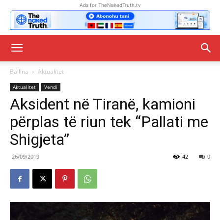
Ads for TheNakedTruth.tv
Ballina
Aktualitet
Aktualitet
Vendi
Aksident në Tiranë, kamioni
përplas të riun tek “Pallati me
Shigjeta”
26/09/2019
42
0