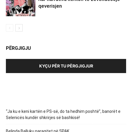
qeverisjen
PËRGJIGJU
KYÇU PËR TU PËRGJIGJUR
“Ja ku e keni kartën e PS-së, do ta hedhim poshtë”, banorët e
Selenicës kundër shkrirjes së bashkisë!
Belinda Balluku paraqitet në SPAK