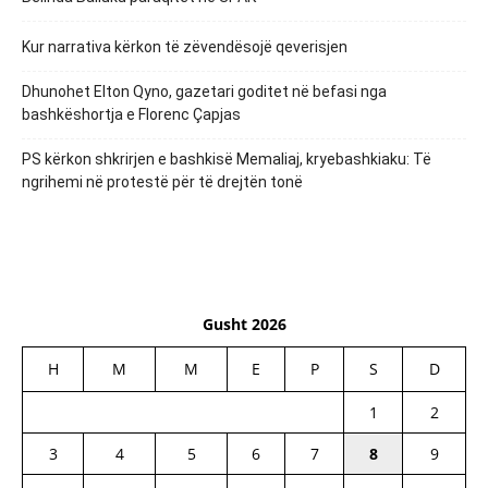
Kur narrativa kërkon të zëvendësojë qeverisjen
Dhunohet Elton Qyno, gazetari goditet në befasi nga
bashkëshortja e Florenc Çapjas
PS kërkon shkrirjen e bashkisë Memaliaj, kryebashkiaku: Të
ngrihemi në protestë për të drejtën tonë
Gusht 2026
H
M
M
E
P
S
D
1
2
3
4
5
6
7
8
9