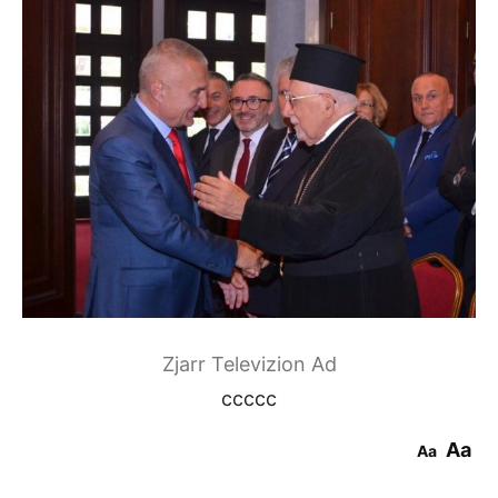
Zjarr Televizion Ad
ccccc
Aa
Aa