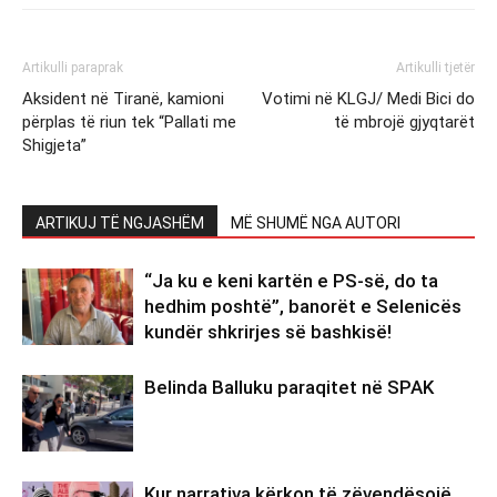
Artikulli paraprak
Artikulli tjetër
Aksident në Tiranë, kamioni
Votimi në KLGJ/ Medi Bici do
përplas të riun tek “Pallati me
të mbrojë gjyqtarët
Shigjeta”
ARTIKUJ TË NGJASHËM
MË SHUMË NGA AUTORI
“Ja ku e keni kartën e PS-së, do ta
hedhim poshtë”, banorët e Selenicës
kundër shkrirjes së bashkisë!
Belinda Balluku paraqitet në SPAK
Kur narrativa kërkon të zëvendësojë