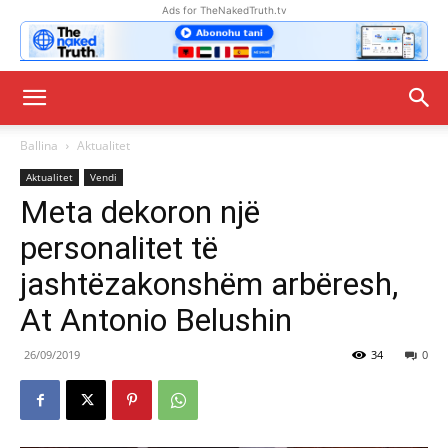
Ads for TheNakedTruth.tv
Ballina
Aktualitet
Aktualitet
Vendi
Meta dekoron një
personalitet të
jashtëzakonshëm arbëresh,
At Antonio Belushin
26/09/2019
34
0