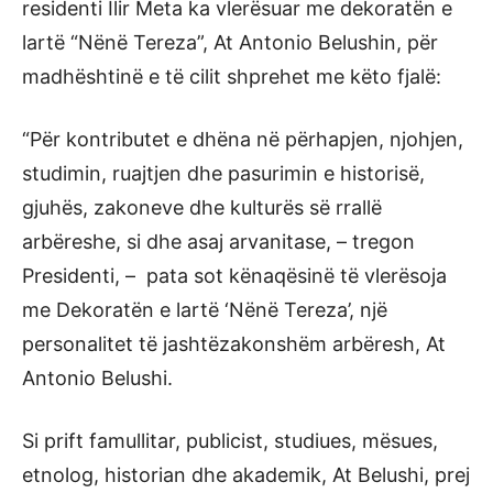
residenti Ilir Meta ka vlerësuar me dekoratën e
lartë “Nënë Tereza”, At Antonio Belushin, për
madhështinë e të cilit shprehet me këto fjalë:
“Për kontributet e dhëna në përhapjen, njohjen,
studimin, ruajtjen dhe pasurimin e historisë,
gjuhës, zakoneve dhe kulturës së rrallë
arbëreshe, si dhe asaj arvanitase, – tregon
Presidenti, – pata sot kënaqësinë të vlerësoja
me Dekoratën e lartë ‘Nënë Tereza’, një
personalitet të jashtëzakonshëm arbëresh, At
Antonio Belushi.
Si prift famullitar, publicist, studiues, mësues,
etnolog, historian dhe akademik, At Belushi, prej