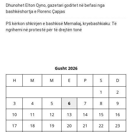
Dhunohet Elton Qyno, gazetari goditet në befasi nga
bashkëshortja e Florenc Çapjas
PS kërkon shkrirjen e bashkisë Memaliaj, kryebashkiaku: Të
ngrihemi në protestë për të drejtën tonë
Gusht 2026
H
M
M
E
P
S
D
1
2
3
4
5
6
7
8
9
10
11
12
13
14
15
16
17
18
19
20
21
22
23