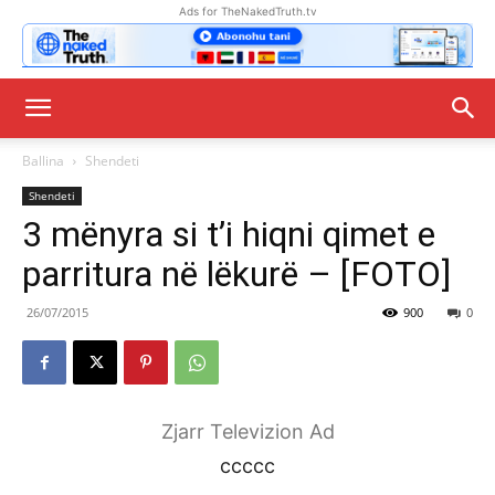
Ads for TheNakedTruth.tv
Ballina
Shendeti
Shendeti
3 mënyra si t’i hiqni qimet e
parritura në lëkurë – [FOTO]
26/07/2015
900
0
Zjarr Televizion Ad
ccccc