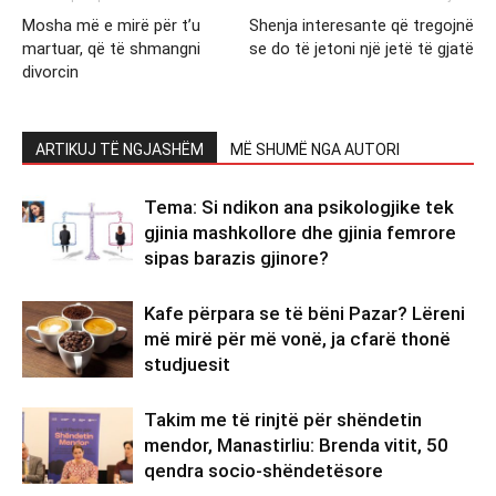
Mosha më e mirë për t’u
Shenja interesante që tregojnë
martuar, që të shmangni
se do të jetoni një jetë të gjatë
divorcin
ARTIKUJ TË NGJASHËM
MË SHUMË NGA AUTORI
Tema: Si ndikon ana psikologjike tek
gjinia mashkollore dhe gjinia femrore
sipas barazis gjinore?
Kafe përpara se të bëni Pazar? Lëreni
më mirë për më vonë, ja cfarë thonë
studjuesit
Takim me të rinjtë për shëndetin
mendor, Manastirliu: Brenda vitit, 50
qendra socio-shëndetësore