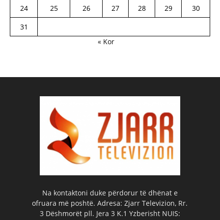
24
25
26
27
28
29
30
31
« Kor
Na kontaktoni duke përdorur të dhënat e
ofruara më poshtë. Adresa: Zjarr Televizion, Rr.
3 Dëshmorët pll. Jera 3 K.1 Yzberisht NUIS: