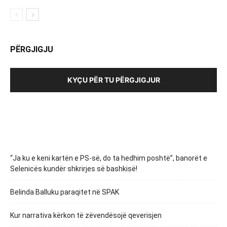
PËRGJIGJU
KYÇU PËR TU PËRGJIGJUR
“Ja ku e keni kartën e PS-së, do ta hedhim poshtë”, banorët e
Selenicës kundër shkrirjes së bashkisë!
Belinda Balluku paraqitet në SPAK
Kur narrativa kërkon të zëvendësojë qeverisjen