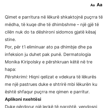
Aa
Aa
Qimet e parritura në lëkurë shkaktojnë puçrra të
mëdha, të kuqe dhe të dhimbshme – një gjë të
cilën nuk do ta dëshironi sidomos gjatë kësaj
stine.
Por, për t’i eliminuar ato pa dhimbje dhe pa
infeksion ju duhet pak punë. Dermatologia
Monika Kiripolsky e përshkruan këtë në tre
hapa:
Përshkrimi:
Hiqni qelizat e vdekura të lëkurës
me një pastrues duke e shtrirë mbi lëkurën ku
është shfaqur puçrra me qimen e parritur.
Aplikoni nxehtësi
Duke përdorur një leckë të ngrohtë, vendosni