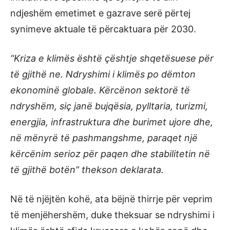
ndjeshëm emetimet e gazrave serë përtej
synimeve aktuale të përcaktuara për 2030.
“Kriza e klimës është çështje shqetësuese për
të gjithë ne. Ndryshimi i klimës po dëmton
ekonominë globale. Kërcënon sektorë të
ndryshëm, siç janë bujqësia, pylltaria, turizmi,
energjia, infrastruktura dhe burimet ujore dhe,
në mënyrë të pashmangshme, paraqet një
kërcënim serioz për paqen dhe stabilitetin në
të gjithë botën” thekson deklarata.
Në të njëjtën kohë, ata bëjnë thirrje për veprim
të menjëhershëm, duke theksuar se ndryshimi i