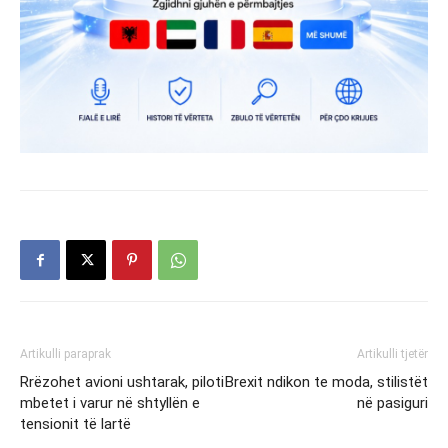
Artikulli paraprak
Artikulli tjetër
Rrëzohet avioni ushtarak, piloti
Brexit ndikon te moda, stilistët
mbetet i varur në shtyllën e
në pasiguri
tensionit të lartë