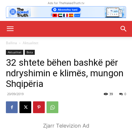
Ads for TheNakedTruth.tv
Ballina
Aktualitet
Aktualitet
Bota
32 shtete bëhen bashkë për
ndryshimin e klimës, mungon
Shqipëria
20/09/2019
39
0
Zjarr Televizion Ad