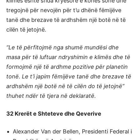
klimës është sfida kryesore e kohës sonë dhe
tregojnë për nevojën për t’u dhënë fëmijëve
tanë dhe brezave të ardhshëm një botë në të
cilën të jetojnë.
“Le të përfitojmë nga shumë mundësi dhe
masa për të luftuar ndryshimin e klimës dhe të
formojmë një të ardhme pozitive për planetin
tonë. Le t’i japim fëmijëve tanë dhe brezave të
ardhshëm një botë në të cilën do të jetojnë”
thuhet ndër të tjera në deklaratë.
32 Krerët e Shteteve dhe Qeverive
Alexander Van der Bellen, Presidenti Federal i