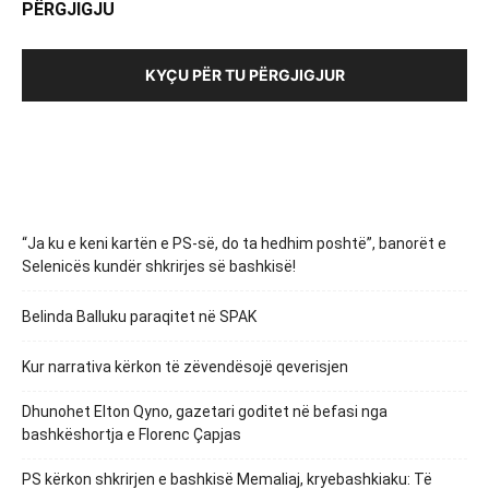
PËRGJIGJU
KYÇU PËR TU PËRGJIGJUR
“Ja ku e keni kartën e PS-së, do ta hedhim poshtë”, banorët e
Selenicës kundër shkrirjes së bashkisë!
Belinda Balluku paraqitet në SPAK
Kur narrativa kërkon të zëvendësojë qeverisjen
Dhunohet Elton Qyno, gazetari goditet në befasi nga
bashkëshortja e Florenc Çapjas
PS kërkon shkrirjen e bashkisë Memaliaj, kryebashkiaku: Të