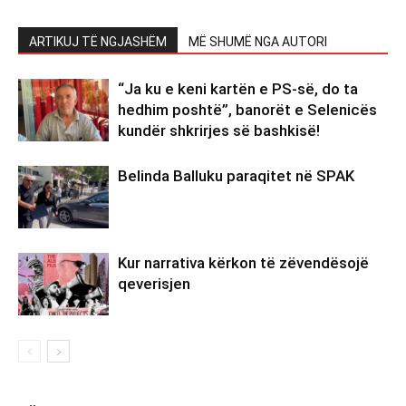
ARTIKUJ TË NGJASHËM
MË SHUMË NGA AUTORI
“Ja ku e keni kartën e PS-së, do ta
hedhim poshtë”, banorët e Selenicës
kundër shkrirjes së bashkisë!
Belinda Balluku paraqitet në SPAK
Kur narrativa kërkon të zëvendësojë
qeverisjen