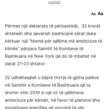
ccccc
Aa
Aa
Përmes një deklarate të përbashkët, 32 krerët
shtetesh dhe qeverish bashkojnë zërat duke
kërkuar një “Nismë për qëllime më ambicioze të
klimës” përpara Samitit të Kombeve të
Bashkuara në New York që do të mbahet në
datat 21-23 shtator.
32 udhëheqësit u bëjnë thirrje të gjitha palëve
në Samitin e Kombeve të Bashkuara që ta
shohin vitin 2019 si një vit të qëllimeve
ambicioze për klimën, në favor të planeve dhe
iniciativave specifike që synojnë të ulin