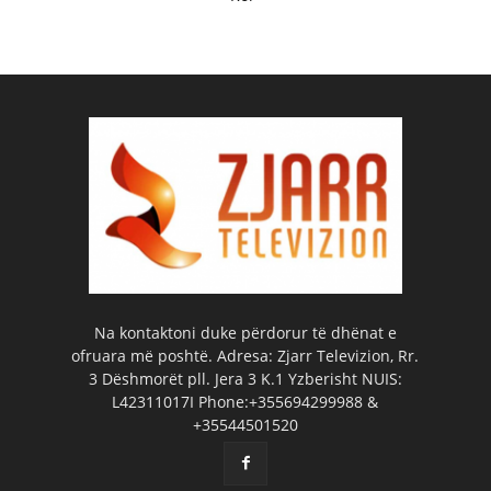
Na kontaktoni duke përdorur të dhënat e
ofruara më poshtë. Adresa: Zjarr Televizion, Rr.
3 Dëshmorët pll. Jera 3 K.1 Yzberisht NUIS:
L42311017I Phone:+355694299988 &
+35544501520