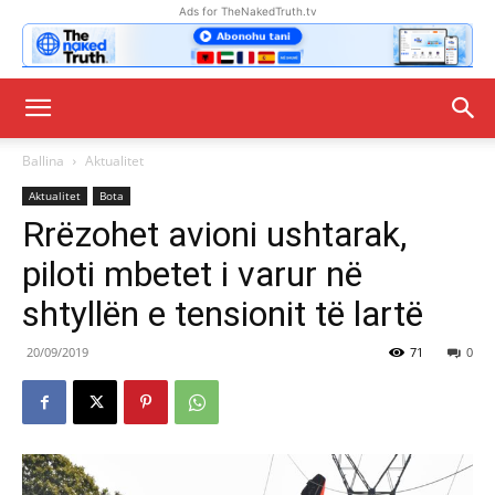
Ads for TheNakedTruth.tv
Ballina
Aktualitet
Aktualitet
Bota
Rrëzohet avioni ushtarak,
piloti mbetet i varur në
shtyllën e tensionit të lartë
20/09/2019
71
0