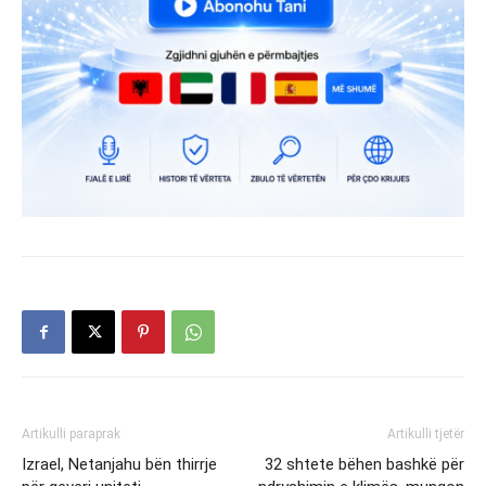
Artikulli paraprak
Artikulli tjetër
Izrael, Netanjahu bën thirrje
32 shtete bëhen bashkë për