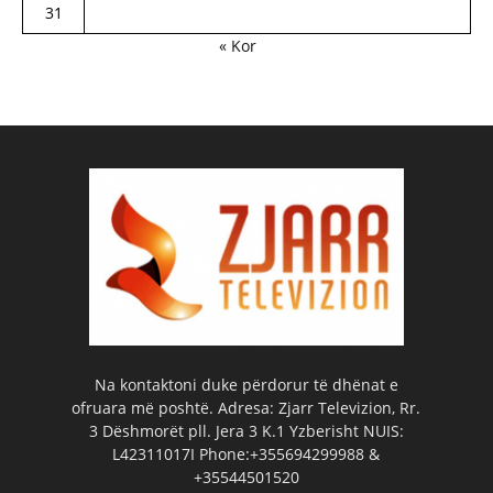
31
« Kor
Na kontaktoni duke përdorur të dhënat e
ofruara më poshtë. Adresa: Zjarr Televizion, Rr.
3 Dëshmorët pll. Jera 3 K.1 Yzberisht NUIS:
L42311017I Phone:+355694299988 &
+35544501520