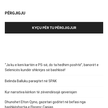
PËRGJIGJU
KYÇU PËR TU PËRGJIGJUR
“Ja ku e keni kartën e PS-së, do ta hedhim poshtë”, banorët e
Selenicës kundër shkrirjes së bashkisë!
Belinda Balluku paraqitet në SPAK
Kur narrativa kërkon të zëvendësojë qeverisjen
Dhunohet Elton Qyno, gazetari goditet në befasi nga
bashkëshortja e Florenc Çapjas