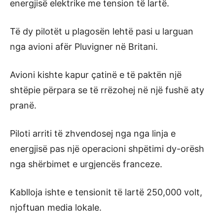
energjisë elektrike me tension të lartë.
Të dy pilotët u plagosën lehtë pasi u larguan
nga avioni afër Pluvigner në Britani.
Avioni kishte kapur çatinë e të paktën një
shtëpie përpara se të rrëzohej në një fushë aty
pranë.
Piloti arriti të zhvendosej nga nga linja e
energjisë pas një operacioni shpëtimi dy-orësh
nga shërbimet e urgjencës franceze.
Kablloja ishte e tensionit të lartë 250,000 volt,
njoftuan media lokale.