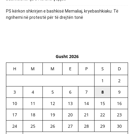
PS kërkon shkrirjen e bashkisë Memaliaj, kryebashkiaku: Të
ngrihemi në protestë për të drejtën tonë
Gusht 2026
H
M
M
E
P
S
D
1
2
3
4
5
6
7
8
9
10
11
12
13
14
15
16
17
18
19
20
21
22
23
24
25
26
27
28
29
30