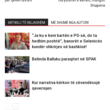
për qeveri uniteti
ndryshimin e klimës, mungon
Shqipëria
ARTIKUJ TË NGJASHËM
MË SHUMË NGA AUTORI
“Ja ku e keni kartën e PS-së, do ta
hedhim poshtë”, banorët e Selenicës
kundër shkrirjes së bashkisë!
Belinda Balluku paraqitet në SPAK
Kur narrativa kërkon të zëvendësojë
qeverisjen