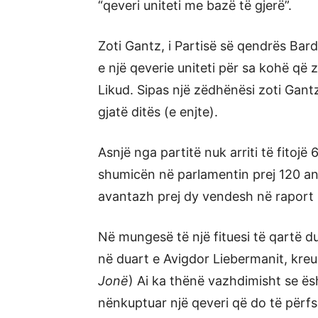
“qeveri uniteti me bazë të gjerë”.
Zoti Gantz, i Partisë së qendrës Bard
e një qeverie uniteti për sa kohë që 
Likud. Sipas një zëdhënësi zoti Gantz
gjatë ditës (e enjte).
Asnjë nga partitë nuk arriti të fitoj
shumicën në parlamentin prej 120 an
avantazh prej dy vendesh në raport 
Në mungesë të një fituesi të qartë d
në duart e Avigdor Liebermanit, kreu 
Jonë
) Ai ka thënë vazhdimisht se ësh
nënkuptuar një qeveri që do të përfs