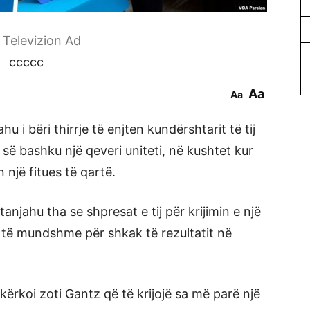
r Televizion Ad
ccccc
Aa
Aa
u i bëri thirrje të enjten kundërshtarit të tij
ë bashku një qeveri uniteti, në kushtet kur
një fitues të qartë.
anjahu tha se shpresat e tij për krijimin e një
ë të mundshme për shkak të rezultatit në
 kërkoi zoti Gantz që të krijojë sa më parë një