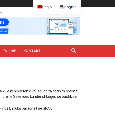
Shqip
English
tv
– TV LIVE
KONTAKT
a ku e keni kartën e PS-së, do ta hedhim poshtë”,
norët e Selenicës kundër shkrirjes së bashkisë!
linda Balluku paraqitet në SPAK