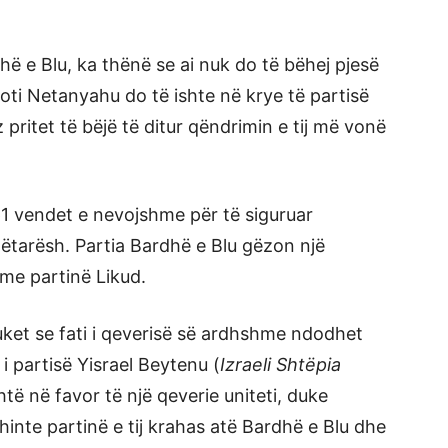
hë e Blu, ka thënë se ai nuk do të bëhej pjesë
zoti Netanyahu do të ishte në krye të partisë
 pritet të bëjë të ditur qëndrimin e tij më vonë
ë 61 vendet e nevojshme për të siguruar
ëtarësh. Partia Bardhë e Blu gëzon një
me partinë Likud.
uket se fati i qeverisë së ardhshme ndodhet
i partisë Yisrael Beytenu (
Izraeli Shtëpia
të në favor të një qeverie uniteti, duke
hinte partinë e tij krahas atë Bardhë e Blu dhe