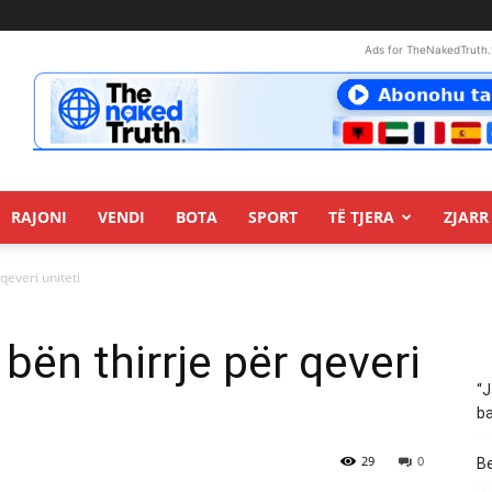
Ads for TheNakedTruth.
RAJONI
VENDI
BOTA
SPORT
TË TJERA
ZJARR 
qeveri uniteti
 bën thirrje për qeveri
“J
ba
29
0
Be