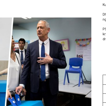
Ku
Dh
ng
PS
kr
dr