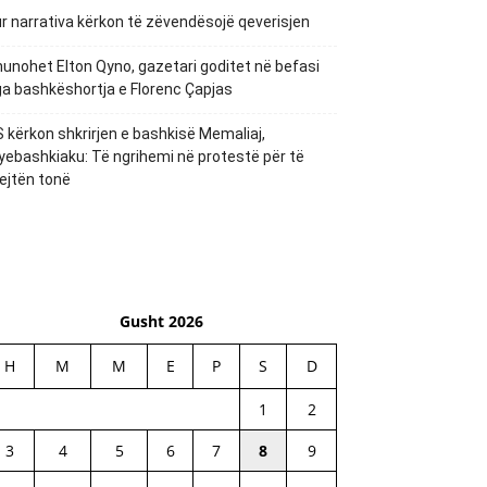
r narrativa kërkon të zëvendësojë qeverisjen
unohet Elton Qyno, gazetari goditet në befasi
a bashkëshortja e Florenc Çapjas
 kërkon shkrirjen e bashkisë Memaliaj,
yebashkiaku: Të ngrihemi në protestë për të
ejtën tonë
Gusht 2026
H
M
M
E
P
S
D
1
2
3
4
5
6
7
8
9