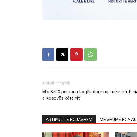
Artikulli paraprak
Mbi 3500 persona hoqën dorë nga nënshtetësi
e Kosovës këtë vit
ARTIKUJ TË NGJASHËM
MË SHUMË NGA AU