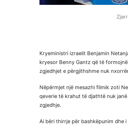
Zjar
Kryeministri izraelit Benjamin Netanjah
kryesor Benny Gantz që të formojnë s
zgjedhjet e përgjithshme nuk nxorrën 
Nëpërmjet një mesazhi filmik zoti Net
qeverie të krahut të djathtë nuk jan
zgjedhje.
Ai bëri thirrje për bashkëpunim dhe i