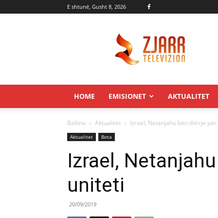
E shtunë, Gusht 8, 2026
Zjarr.tv
HOME
EMISIONET
AKTUALITET
Ballina
Aktualitet
Izrael, Netanjahu bën thirrje për 
Aktualitet
Bota
Izrael, Netanjahu
uniteti
20/09/2019