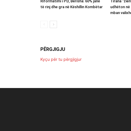
Riformatimi i PD, Berisha: 60% janë
Tirana “zie
të rinj dhe gra në Këshillin Kombëtar
udhëton në 
mban valixh
PËRGJIGJU
Kyçu për tu përgjigjur