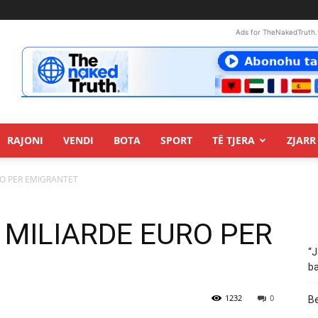
Ads for TheNakedTruth.
RAJONI
VENDI
BOTA
SPORT
TË TJERA
ZJARR 
URO PER EMIGRANTET
6 MILIARDE EURO PER
“J
ba
1232
0
Be