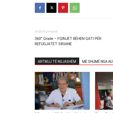
Artikulli paraprak
360° Grade – FQINJËT BËHEN GATI PËR
REFUGJATËT SIRIANË
ARTIKUJ TË NGJASHËM
MË SHUMË NGA AU