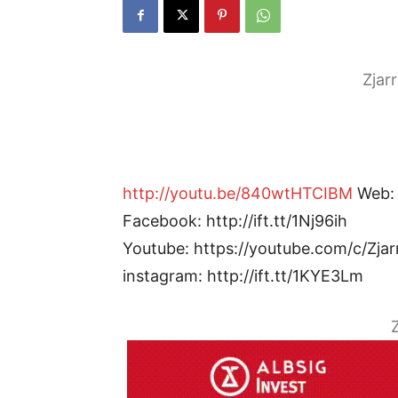
Zjar
http://youtu.be/840wtHTCIBM
Web: h
Facebook: http://ift.tt/1Nj96ih
Youtube: https://youtube.com/c/Zjar
instagram: http://ift.tt/1KYE3Lm
Z