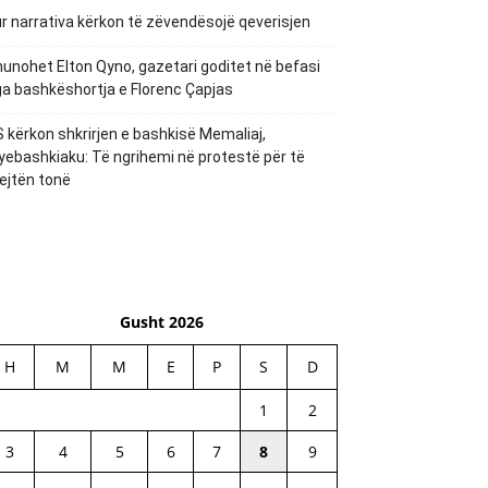
r narrativa kërkon të zëvendësojë qeverisjen
unohet Elton Qyno, gazetari goditet në befasi
a bashkëshortja e Florenc Çapjas
 kërkon shkrirjen e bashkisë Memaliaj,
yebashkiaku: Të ngrihemi në protestë për të
ejtën tonë
Gusht 2026
H
M
M
E
P
S
D
1
2
3
4
5
6
7
8
9