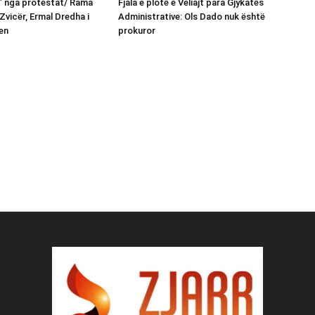
n” nga protestat/ Rama
Fjala e plotë e Veliajt para Gjykatës
Zvicër, Ermal Dredha i
Administrative: Ols Dado nuk është
en
prokuror