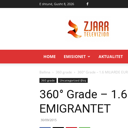
E shtunë, Gusht 8, 2026
Zjarr.tv
HOME
EMISIONET
AKTUALITET
Ballina
360 grade
360° Grade – 1.6 MILIARDE E
360 grade
Uncategorized @sq
360° Grade – 1.
EMIGRANTET
30/09/2015