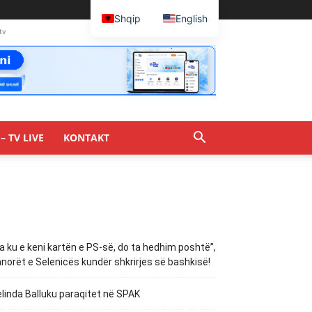
Shqip
English
tv
– TV LIVE
KONTAKT
a ku e keni kartën e PS-së, do ta hedhim poshtë”,
norët e Selenicës kundër shkrirjes së bashkisë!
linda Balluku paraqitet në SPAK