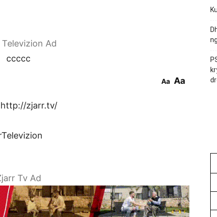
Ku
Dh
ng
r Televizion Ad
ccccc
PS
kr
Aa
dr
Aa
ttp://zjarr.tv/
rTelevizion
jarr Tv Ad