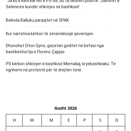
“Ja ku e keni kartën e PS-së, do ta hedhim poshtë”, banorët e
Selenicës kundër shkrirjes së bashkisë!
Belinda Balluku paraqitet në SPAK
Kur narrativa kërkon të zëvendësojë qeverisjen
Dhunohet Elton Qyno, gazetari goditet në befasi nga
bashkëshortja e Florenc Çapjas
PS kërkon shkrirjen e bashkisë Memaliaj, kryebashkiaku: Të
ngrihemi në protestë për të drejtën tonë
Gusht 2026
H
M
M
E
P
S
D