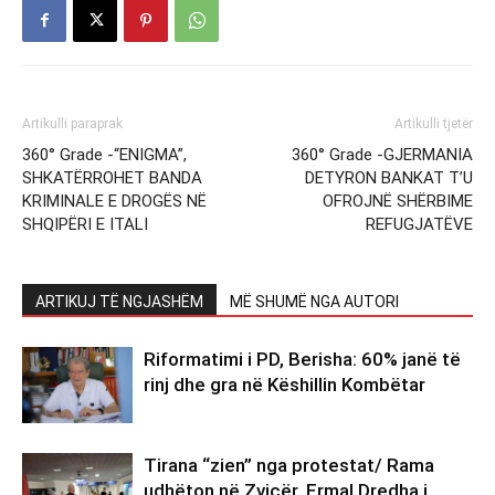
Artikulli paraprak
Artikulli tjetër
360° Grade -“ENIGMA”,
360° Grade -GJERMANIA
SHKATËRROHET BANDA
DETYRON BANKAT T’U
KRIMINALE E DROGËS NË
OFROJNË SHËRBIME
SHQIPËRI E ITALI
REFUGJATËVE
ARTIKUJ TË NGJASHËM
MË SHUMË NGA AUTORI
Riformatimi i PD, Berisha: 60% janë të
rinj dhe gra në Këshillin Kombëtar
Tirana “zien” nga protestat/ Rama
udhëton në Zvicër, Ermal Dredha i