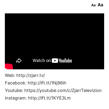
Aa
Aa
Web: http://zjarr.tv/
Facebook: http://ift.tt/1Nj96ih
Youtube: https://youtube.com/c/ZjarrTelevizion
instagram: http://ift.tt/1KYE3Lm