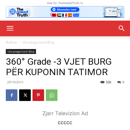
Ads for TheNakedTruth.tv
Ballina
Uncategorized @sq
Uncategorized @sq
360° Grade -3 VJET BURG
PËR KUPONIN TATIMOR
28/10/2015
526
0
Zjarr Televizion Ad
ccccc