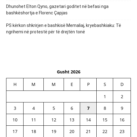
Dhunohet Elton Qyno, gazetari goditet në befasi nga
bashkëshortja e Florenc Çapjas
PS kërkon shkrirjen e bashkisë Memaliaj, kryebashkiaku: Të
ngrihemi në protestë për të drejtën tonë
Gusht 2026
H
M
M
E
P
S
D
1
2
3
4
5
6
7
8
9
10
11
12
13
14
15
16
17
18
19
20
21
22
23