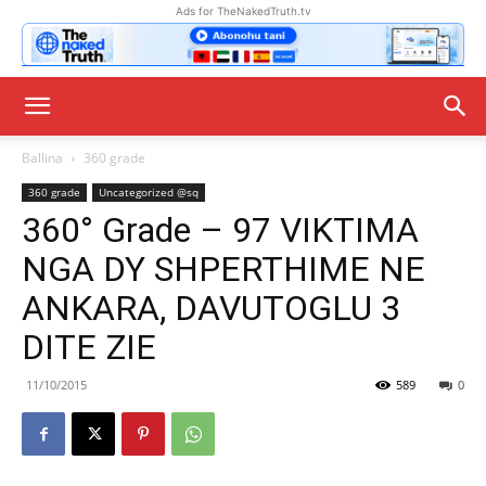
Ads for TheNakedTruth.tv
Ballina
360 grade
360 grade
Uncategorized @sq
360° Grade – 97 VIKTIMA
NGA DY SHPERTHIME NE
ANKARA, DAVUTOGLU 3
DITE ZIE
11/10/2015
589
0