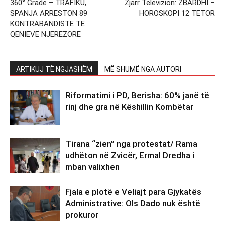
360° Grade – TRAFIKU,
Zjarr Televizion: ZBARDHI –
SPANJA ARRESTON 89
HOROSKOPI 12 TETOR
KONTRABANDISTE TE
QENIEVE NJEREZORE
ARTIKUJ TË NGJASHËM
MË SHUMË NGA AUTORI
Riformatimi i PD, Berisha: 60% janë të
rinj dhe gra në Këshillin Kombëtar
Tirana “zien” nga protestat/ Rama
udhëton në Zvicër, Ermal Dredha i
mban valixhen
Fjala e plotë e Veliajt para Gjykatës
Administrative: Ols Dado nuk është
prokuror