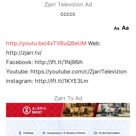
Zjarr Televizion Ad
ccccc
Aa
Aa
http://youtu.be/4xTVBuQBeUM
Web:
http://zjarr.tv/
Facebook: http://ift.tt/1Nj96ih
Youtube: https://youtube.com/c/ZjarrTelevizion
instagram: http://ift.tt/1KYE3Lm
Zjarr Tv Ad