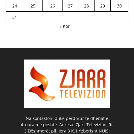
24
25
26
27
28
29
30
31
« Kor
Na kontaktoni duke përdorur të dhënat e
ofruara më poshtë. Adresa: Zjarr Televizion, Rr.
3 Dëshmorët pll. Jera 3 K.1 Yzberisht NUIS: