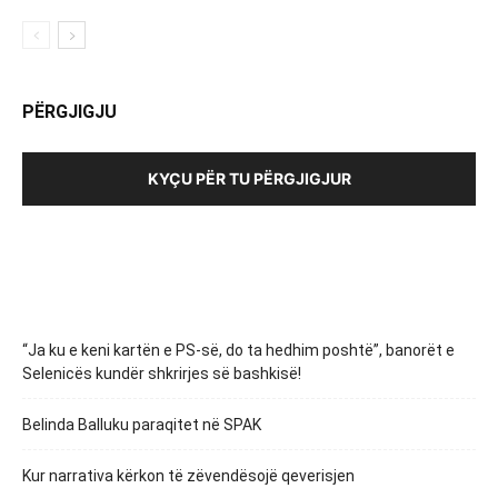
PËRGJIGJU
KYÇU PËR TU PËRGJIGJUR
“Ja ku e keni kartën e PS-së, do ta hedhim poshtë”, banorët e
Selenicës kundër shkrirjes së bashkisë!
Belinda Balluku paraqitet në SPAK
Kur narrativa kërkon të zëvendësojë qeverisjen