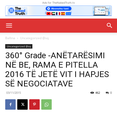
Ads for TheNakedTruth.tv
Ballina
Uncategorized @sq
Uncategorized @sq
360° Grade -ANËTARËSIMI
NË BE, RAMA E PITELLA
2016 TË JETË VIT I HAPJES
SË NEGOCIATAVE
03/11/2015
462
0