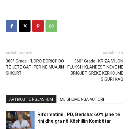
Artikulli paraprak
Artikulli tjetër
360° Grade -“LORO BORIÇI” DO
360° Grade -KRIZA VIJON
TË JETË GATI PËR NË MUAJIN
FLUKSI I KLANDESTINËVE NË
SHKURT
BRIGJET GREKE KËRKOJMË
SIGURI KAQ
ARTIKUJ TË NGJASHËM
MË SHUMË NGA AUTORI
Riformatimi i PD, Berisha: 60% janë të
rinj dhe gra në Këshillin Kombëtar