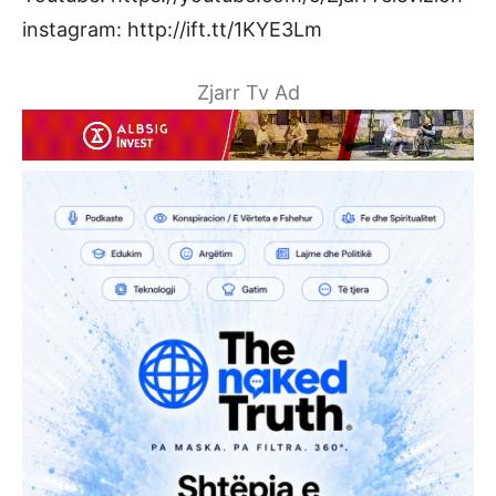
instagram: http://ift.tt/1KYE3Lm
Zjarr Tv Ad