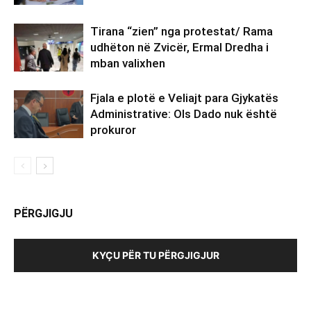
Tirana “zien” nga protestat/ Rama
udhëton në Zvicër, Ermal Dredha i
mban valixhen
Fjala e plotë e Veliajt para Gjykatës
Administrative: Ols Dado nuk është
prokuror
PËRGJIGJU
KYÇU PËR TU PËRGJIGJUR