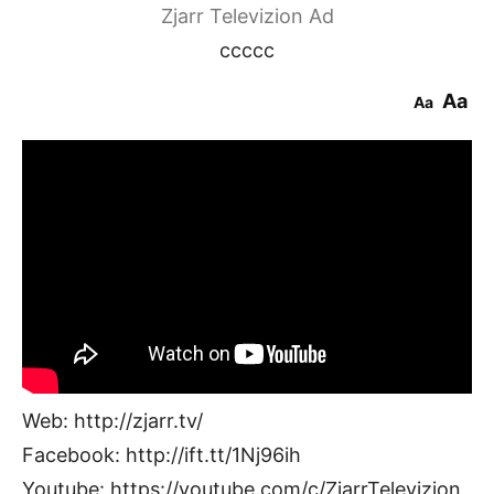
Zjarr Televizion Ad
ccccc
Aa
Aa
Web: http://zjarr.tv/
Facebook: http://ift.tt/1Nj96ih
Youtube: https://youtube.com/c/ZjarrTelevizion