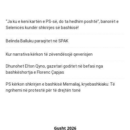
“Ja ku e keni kartën e PS-së, do ta hedhim poshtë”, banorët e
Selenicës kundër shkrirjes së bashkisë!
Belinda Balluku paraqitet në SPAK
Kur narrativa kërkon të zëvendësojë qeverisjen
Dhunohet Elton Qyno, gazetari goditet në befasi nga
bashkëshortja e Florenc Çapjas
PS kërkon shkrirjen e bashkisë Memaliaj, kryebashkiaku: Të
ngrihemi në protestë për të drejtën tonë
Gusht 2026