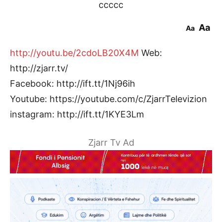
ccccc
Aa
Aa
http://youtu.be/2cdoLB20X4M
Web:
http://zjarr.tv/
Facebook: http://ift.tt/1Nj96ih
Youtube: https://youtube.com/c/ZjarrTelevizion
instagram: http://ift.tt/1KYE3Lm
Zjarr Tv Ad