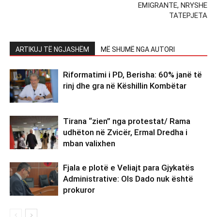
EMIGRANTE, NRYSHE
TATEPJETA
ARTIKUJ TË NGJASHËM
MË SHUMË NGA AUTORI
Riformatimi i PD, Berisha: 60% janë të
rinj dhe gra në Këshillin Kombëtar
Tirana “zien” nga protestat/ Rama
udhëton në Zvicër, Ermal Dredha i
mban valixhen
Fjala e plotë e Veliajt para Gjykatës
Administrative: Ols Dado nuk është
prokuror