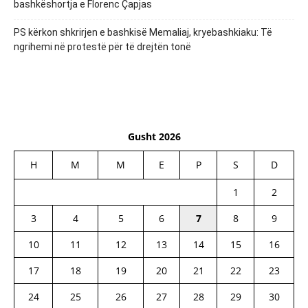
bashkëshortja e Florenc Çapjas
PS kërkon shkrirjen e bashkisë Memaliaj, kryebashkiaku: Të
ngrihemi në protestë për të drejtën tonë
Gusht 2026
H
M
M
E
P
S
D
1
2
3
4
5
6
7
8
9
10
11
12
13
14
15
16
17
18
19
20
21
22
23
24
25
26
27
28
29
30