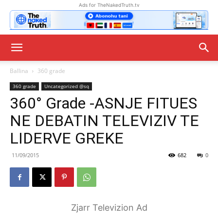
Ads for TheNakedTruth.tv
Ballina
360 grade
360 grade
Uncategorized @sq
360° Grade -ASNJE FITUES
NE DEBATIN TELEVIZIV TE
LIDERVE GREKE
11/09/2015
682
0
Zjarr Televizion Ad