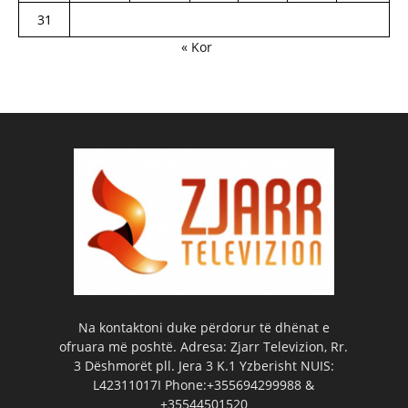
31
« Kor
Na kontaktoni duke përdorur të dhënat e
ofruara më poshtë. Adresa: Zjarr Televizion, Rr.
3 Dëshmorët pll. Jera 3 K.1 Yzberisht NUIS:
L42311017I Phone:+355694299988 &
+35544501520