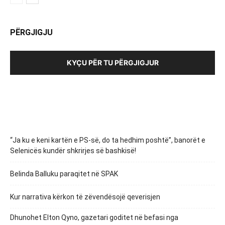
PËRGJIGJU
KYÇU PËR TU PËRGJIGJUR
“Ja ku e keni kartën e PS-së, do ta hedhim poshtë”, banorët e
Selenicës kundër shkrirjes së bashkisë!
Belinda Balluku paraqitet në SPAK
Kur narrativa kërkon të zëvendësojë qeverisjen
Dhunohet Elton Qyno, gazetari goditet në befasi nga