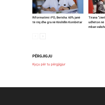
Riformatimi i PD, Berisha: 60% janë
Tirana “zie
të rinj dhe gra në Këshillin Kombëtar
udhëton në 
mban valixh
PËRGJIGJU
Kyçu për tu përgjigjur