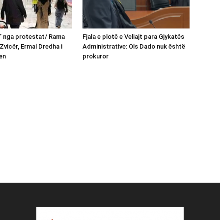
n” nga protestat/ Rama
Fjala e plotë e Veliajt para Gjykatës
Zvicër, Ermal Dredha i
Administrative: Ols Dado nuk është
en
prokuror