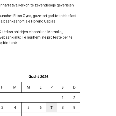
r narrativa kërkon të zëvendësojë qeverisjen
unohet Elton Qyno, gazetari goditet në befasi
a bashkëshortja e Florenc Çapjas
 kërkon shkrirjen e bashkisë Memaliaj,
yebashkiaku: Të ngrihemi në protestë për të
ejtën tonë
Gusht 2026
H
M
M
E
P
S
D
1
2
3
4
5
6
7
8
9