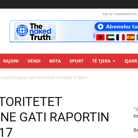
Ads for TheNakedTruth.
RAJONI
VENDI
BOTA
SPORT
TË TJERA
ZJARR 
OLANDEZE BEJNE GATI RAPORTIN HETIMOR TE MH17
UTORITETET
“J
NE GATI RAPORTIN
ba
17
Be