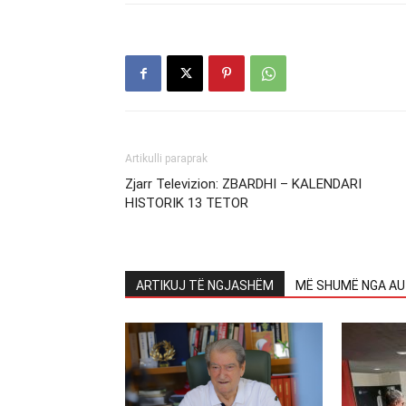
Artikulli paraprak
Zjarr Televizion: ZBARDHI – KALENDARI
HISTORIK 13 TETOR
ARTIKUJ TË NGJASHËM
MË SHUMË NGA AU