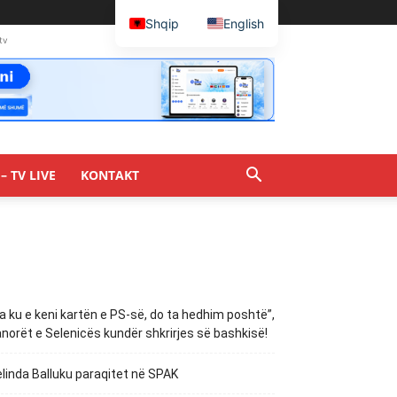
Shqip
English
tv
– TV LIVE
KONTAKT
a ku e keni kartën e PS-së, do ta hedhim poshtë”,
norët e Selenicës kundër shkrirjes së bashkisë!
linda Balluku paraqitet në SPAK