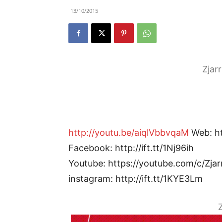
13/10/2015
Zjar
http://youtu.be/aiqlVbbvqaM
Web: htt
Facebook: http://ift.tt/1Nj96ih
Youtube: https://youtube.com/c/Zjar
instagram: http://ift.tt/1KYE3Lm
Z