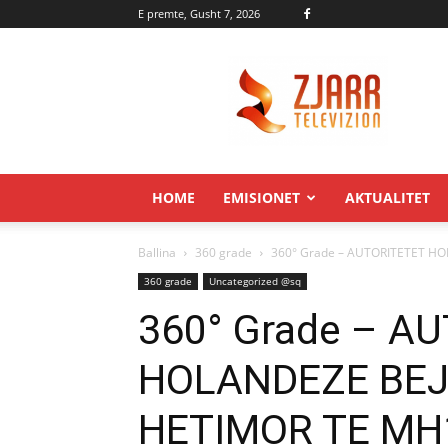
E premte, Gusht 7, 2026
Zjarr.tv
HOME
EMISIONET
AKTUALITET
Ballina
360 grade
360° Grade – AUTORITETET H
360 grade
Uncategorized @sq
360° Grade – A
HOLANDEZE BEJ
HETIMOR TE MH