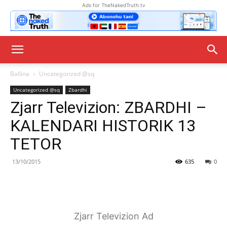
Ads for TheNakedTruth.tv
Ballina
Uncategorized @sq
Uncategorized @sq
Zbardhi
Zjarr Televizion: ZBARDHI –
KALENDARI HISTORIK 13
TETOR
13/10/2015
635
0
Zjarr Televizion Ad