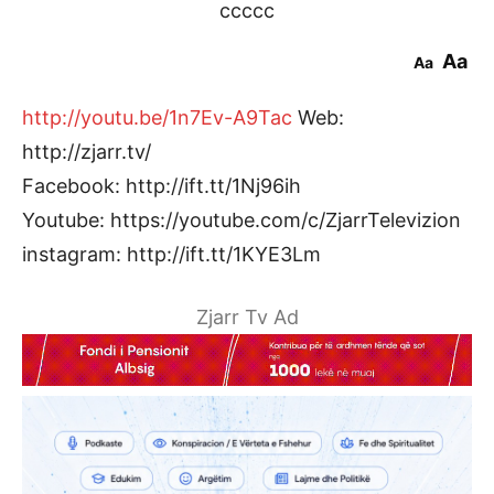
ccccc
Aa
Aa
http://youtu.be/1n7Ev-A9Tac
Web:
http://zjarr.tv/
Facebook: http://ift.tt/1Nj96ih
Youtube: https://youtube.com/c/ZjarrTelevizion
instagram: http://ift.tt/1KYE3Lm
Zjarr Tv Ad