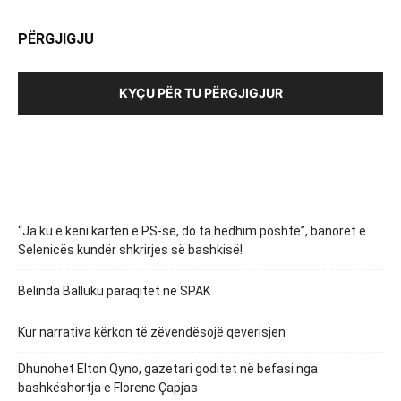
PËRGJIGJU
KYÇU PËR TU PËRGJIGJUR
“Ja ku e keni kartën e PS-së, do ta hedhim poshtë”, banorët e
Selenicës kundër shkrirjes së bashkisë!
Belinda Balluku paraqitet në SPAK
Kur narrativa kërkon të zëvendësojë qeverisjen
Dhunohet Elton Qyno, gazetari goditet në befasi nga
bashkëshortja e Florenc Çapjas