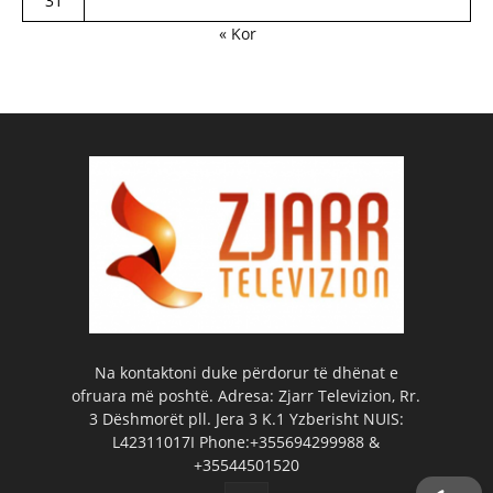
31
« Kor
Na kontaktoni duke përdorur të dhënat e
ofruara më poshtë. Adresa: Zjarr Televizion, Rr.
3 Dëshmorët pll. Jera 3 K.1 Yzberisht NUIS:
L42311017I Phone:+355694299988 &
+35544501520