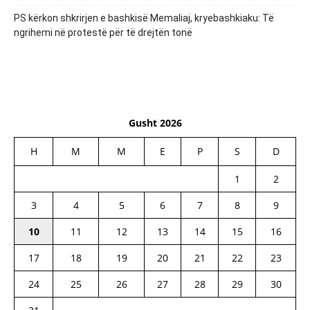
PS kërkon shkrirjen e bashkisë Memaliaj, kryebashkiaku: Të
ngrihemi në protestë për të drejtën tonë
Gusht 2026
H
M
M
E
P
S
D
1
2
3
4
5
6
7
8
9
10
11
12
13
14
15
16
17
18
19
20
21
22
23
24
25
26
27
28
29
30