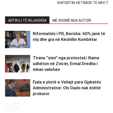
RAPORTIN HETIMOR TE MH17
ARTIKUJ TË NGJASHËM
MË SHUMË NGA AUTORI
Riformatimi i PD, Berisha: 60% janë të
rinj dhe gra në Këshillin Kombëtar
Tirana “zien” nga protestat/ Rama
udhëton në Zvicër, Ermal Dredha i
mban valixhen
Fjala e plotë e Veliajt para Gjykatës
Administrative: Ols Dado nuk është
prokuror