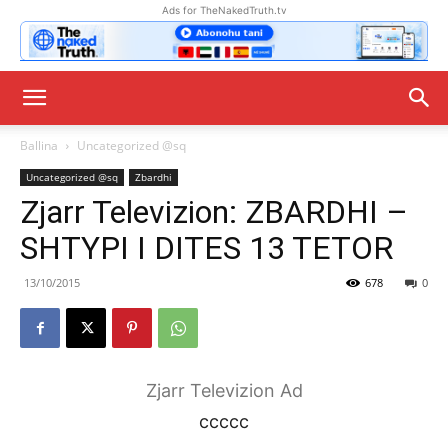
Ads for TheNakedTruth.tv
Ballina
Uncategorized @sq
Uncategorized @sq
Zbardhi
Zjarr Televizion: ZBARDHI –
SHTYPI I DITES 13 TETOR
13/10/2015
678
0
Zjarr Televizion Ad
ccccc