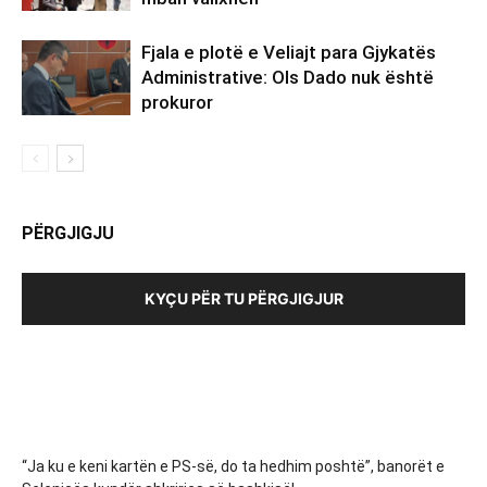
Fjala e plotë e Veliajt para Gjykatës
Administrative: Ols Dado nuk është
prokuror
PËRGJIGJU
KYÇU PËR TU PËRGJIGJUR
“Ja ku e keni kartën e PS-së, do ta hedhim poshtë”, banorët e