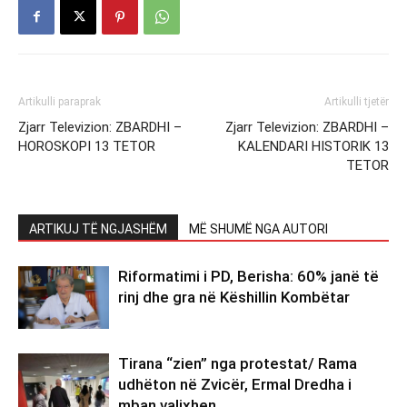
Artikulli paraprak
Artikulli tjetër
Zjarr Televizion: ZBARDHI –
Zjarr Televizion: ZBARDHI –
HOROSKOPI 13 TETOR
KALENDARI HISTORIK 13
TETOR
ARTIKUJ TË NGJASHËM
MË SHUMË NGA AUTORI
Riformatimi i PD, Berisha: 60% janë të
rinj dhe gra në Këshillin Kombëtar
Tirana “zien” nga protestat/ Rama
udhëton në Zvicër, Ermal Dredha i
mban valixhen