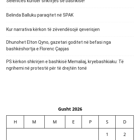
Selenicës kundër shkrirjes së bashkisë!
Belinda Balluku paraqitet në SPAK
Kur narrativa kërkon të zëvendësojë qeverisjen
Dhunohet Elton Qyno, gazetari goditet në befasi nga
bashkëshortja e Florenc Çapjas
PS kërkon shkrirjen e bashkisë Memaliaj, kryebashkiaku: Të
ngrihemi në protestë për të drejtën tonë
Gusht 2026
H
M
M
E
P
S
D
1
2