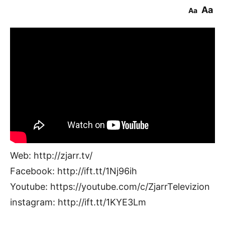
Aa
Aa
Web: http://zjarr.tv/
Facebook: http://ift.tt/1Nj96ih
Youtube: https://youtube.com/c/ZjarrTelevizion
instagram: http://ift.tt/1KYE3Lm