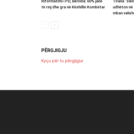
Riformatimi i PD, Berisha: 60% janë
Tirana “zie
të rinj dhe gra në Këshillin Kombëtar
udhëton në 
mban valixh
PËRGJIGJU
Kyçu për tu përgjigjur