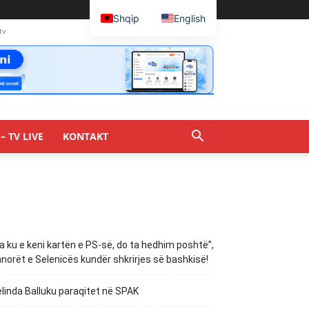
Shqip
English
tv
– TV LIVE
KONTAKT
a ku e keni kartën e PS-së, do ta hedhim poshtë”,
norët e Selenicës kundër shkrirjes së bashkisë!
linda Balluku paraqitet në SPAK