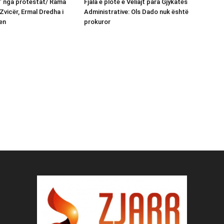
n” nga protestat/ Rama
Fjala e plotë e Veliajt para Gjykatës
Zvicër, Ermal Dredha i
Administrative: Ols Dado nuk është
en
prokuror