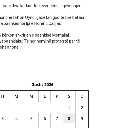
r narrativa kërkon të zëvendësojë qeverisjen
unohet Elton Qyno, gazetari goditet në befasi
a bashkëshortja e Florenc Çapjas
 kërkon shkrirjen e bashkisë Memaliaj,
yebashkiaku: Të ngrihemi në protestë për të
ejtën tonë
Gusht 2026
H
M
M
E
P
S
D
1
2
3
4
5
6
7
8
9