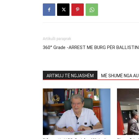
Artikulli paraprak
360° Grade -ARREST ME BURG PËR BALLISTIN
ARTIKUJ TË NGJASHËM
MË SHUMË NGA AU