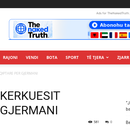
Ads for TheNakedTruth.
RAJONI
VENDI
BOTA
SPORT
TË TJERA
ZJARR 
HQIPTARE PER GJERMANI
ILKERKUESIT
“J
 GJERMANI
ba
581
0
Be