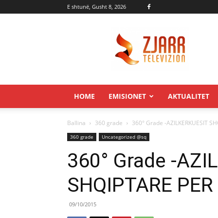
E shtunë, Gusht 8, 2026
Zjarr.tv
HOME
EMISIONET
AKTUALITET
Ballina
360 grade
360° Grade -AZILKERKUESIT S
360 grade
Uncategorized @sq
360° Grade -AZ
SHQIPTARE PER
09/10/2015