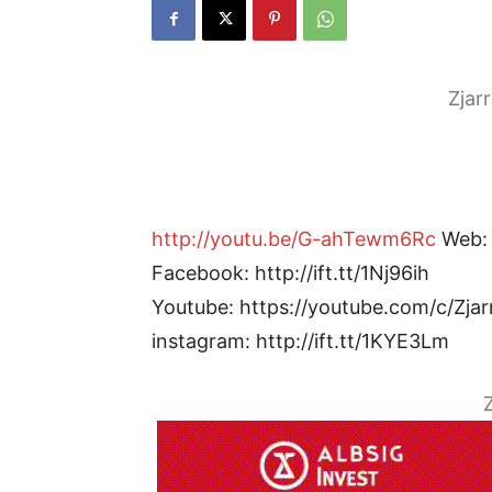
Zjar
http://youtu.be/G-ahTewm6Rc
Web: h
Facebook: http://ift.tt/1Nj96ih
Youtube: https://youtube.com/c/Zjar
instagram: http://ift.tt/1KYE3Lm
Z