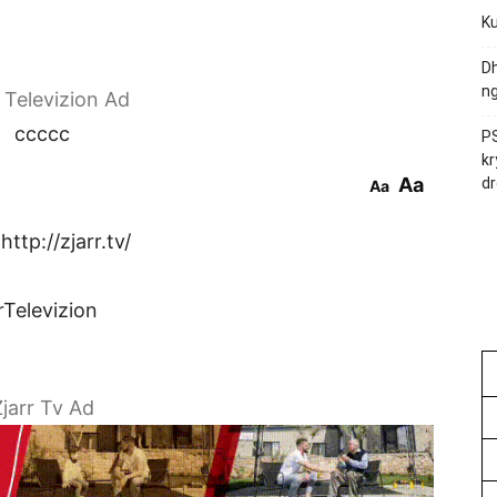
Ku
Dh
ng
r Televizion Ad
ccccc
PS
kr
Aa
dr
Aa
ttp://zjarr.tv/
rTelevizion
jarr Tv Ad