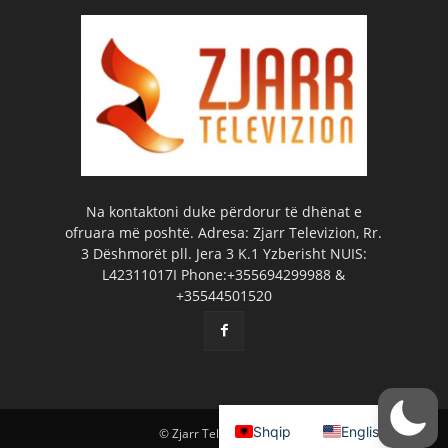
Na kontaktoni duke përdorur të dhënat e
ofruara më poshtë. Adresa: Zjarr Televizion, Rr.
3 Dëshmorët pll. Jera 3 K.1 Yzberisht NUIS:
L42311017I Phone:+355694299988 &
+35544501520
Shqip
English
© Zjarr Televizion 2026