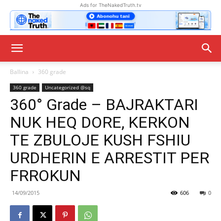
Ads for TheNakedTruth.tv
Ballina
360 grade
360 grade
Uncategorized @sq
360° Grade – BAJRAKTARI
NUK HEQ DORE, KERKON
TE ZBULOJE KUSH FSHIU
URDHERIN E ARRESTIT PER
FRROKUN
14/09/2015
606
0