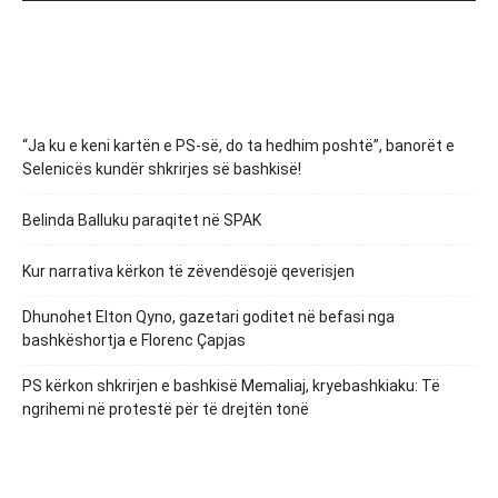
“Ja ku e keni kartën e PS-së, do ta hedhim poshtë”, banorët e
Selenicës kundër shkrirjes së bashkisë!
Belinda Balluku paraqitet në SPAK
Kur narrativa kërkon të zëvendësojë qeverisjen
Dhunohet Elton Qyno, gazetari goditet në befasi nga
bashkëshortja e Florenc Çapjas
PS kërkon shkrirjen e bashkisë Memaliaj, kryebashkiaku: Të
ngrihemi në protestë për të drejtën tonë