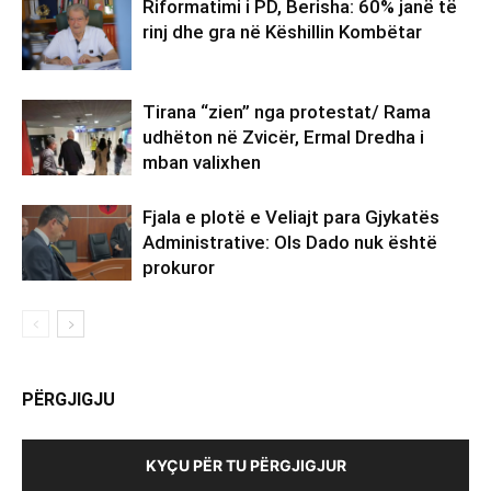
Riformatimi i PD, Berisha: 60% janë të
rinj dhe gra në Këshillin Kombëtar
Tirana “zien” nga protestat/ Rama
udhëton në Zvicër, Ermal Dredha i
mban valixhen
Fjala e plotë e Veliajt para Gjykatës
Administrative: Ols Dado nuk është
prokuror
PËRGJIGJU
KYÇU PËR TU PËRGJIGJUR