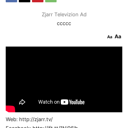
Zjarr Televizion Ad
ccccc
Aa
Aa
Web: http://zjarr.tv/