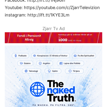
Facebook: http://ift.tt/1Nj96ih
Youtube: https://youtube.com/c/ZjarrTelevizion
instagram: http://ift.tt/1KYE3Lm
Zjarr Tv Ad