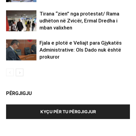
Tirana “zien” nga protestat/ Rama
udhëton në Zvicër, Ermal Dredha i
mban valixhen
Fjala e plotë e Veliajt para Gjykatës
Administrative: Ols Dado nuk është
prokuror
PËRGJIGJU
KYÇU PËR TU PËRGJIGJUR