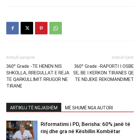
Artikulli paraprak
Artikulli tjetër
360° Grade -TE HENEN NIS
360° Grade -RAPORTI I OSBE
SHKOLLA, RREGULLAT E REJA
SE, BE I KERKON TIRANES QE
TE QARKULLIMIT RRUGOR NE
TE NDJEKE REKOMANDIMET
TIRANE
ARTIKUJ TË NGJASHËM
MË SHUMË NGA AUTORI
Riformatimi i PD, Berisha: 60% janë të
rinj dhe gra në Këshillin Kombëtar