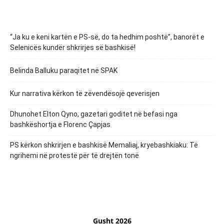
“Ja ku e keni kartën e PS-së, do ta hedhim poshtë”, banorët e
Selenicës kundër shkrirjes së bashkisë!
Belinda Balluku paraqitet në SPAK
Kur narrativa kërkon të zëvendësojë qeverisjen
Dhunohet Elton Qyno, gazetari goditet në befasi nga
bashkëshortja e Florenc Çapjas
PS kërkon shkrirjen e bashkisë Memaliaj, kryebashkiaku: Të
ngrihemi në protestë për të drejtën tonë
Gusht 2026