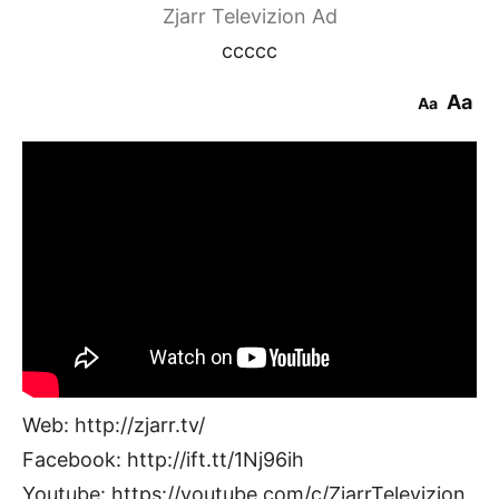
Zjarr Televizion Ad
ccccc
Aa
Aa
Web: http://zjarr.tv/
Facebook: http://ift.tt/1Nj96ih
Youtube: https://youtube.com/c/ZjarrTelevizion