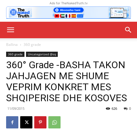
Ads for TheNakedTruth.tv
Ballina
360 grade
360 grade
Uncategorized @sq
360° Grade -BASHA TAKON
JAHJAGEN ME SHUME
VEPRIM KONKRET MES
SHQIPERISE DHE KOSOVES
11/09/2015
626
0