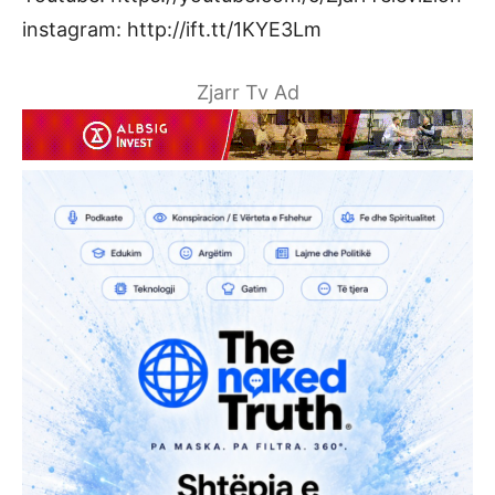
instagram: http://ift.tt/1KYE3Lm
Zjarr Tv Ad