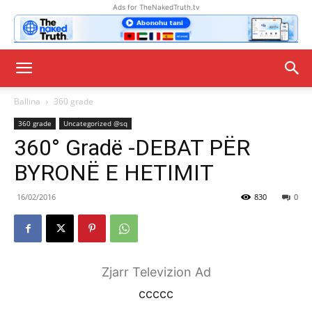
Ads for TheNakedTruth.tv
Ballina
360 grade
360 grade
Uncategorized @sq
360° Gradë -DEBAT PËR
BYRONË E HETIMIT
16/02/2016
830
0
Zjarr Televizion Ad
ccccc