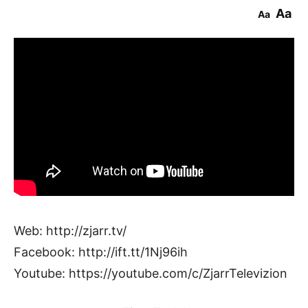
Aa
Aa
Web: http://zjarr.tv/
Facebook: http://ift.tt/1Nj96ih
Youtube: https://youtube.com/c/ZjarrTelevizion