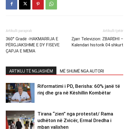
Artikulli paraprak
Artikulli tjetër
360° Gradë -HAKMARRJA E
Zjarr Televizion: ZBARDHI –
PËRGJAKSHME E DY FISEVE
Kalendari historik 04 shkurt
ÇAPJA E MEMA
ARTIKUJ TË NGJASHËM
MË SHUMË NGA AUTORI
Riformatimi i PD, Berisha: 60% janë të
rinj dhe gra në Këshillin Kombëtar
Tirana “zien” nga protestat/ Rama
udhëton në Zvicër, Ermal Dredha i
mban valixhen