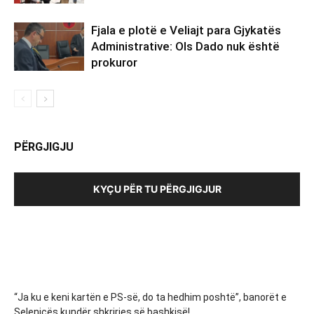
Fjala e plotë e Veliajt para Gjykatës
Administrative: Ols Dado nuk është
prokuror
PËRGJIGJU
KYÇU PËR TU PËRGJIGJUR
“Ja ku e keni kartën e PS-së, do ta hedhim poshtë”, banorët e
Selenicës kundër shkrirjes së bashkisë!