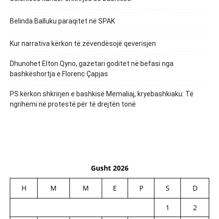
Belinda Balluku paraqitet në SPAK
Kur narrativa kërkon të zëvendësojë qeverisjen
Dhunohet Elton Qyno, gazetari goditet në befasi nga
bashkëshortja e Florenc Çapjas
PS kërkon shkrirjen e bashkisë Memaliaj, kryebashkiaku: Të
ngrihemi në protestë për të drejtën tonë
Gusht 2026
H
M
M
E
P
S
D
1
2