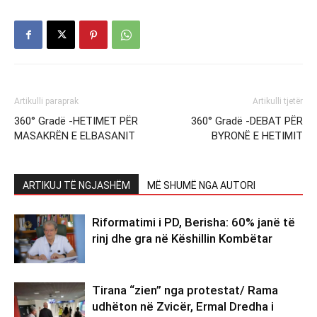
Artikulli paraprak
Artikulli tjetër
360° Gradë -HETIMET PËR
360° Gradë -DEBAT PËR
MASAKRËN E ELBASANIT
BYRONË E HETIMIT
ARTIKUJ TË NGJASHËM
MË SHUMË NGA AUTORI
Riformatimi i PD, Berisha: 60% janë të
rinj dhe gra në Këshillin Kombëtar
Tirana “zien” nga protestat/ Rama
udhëton në Zvicër, Ermal Dredha i