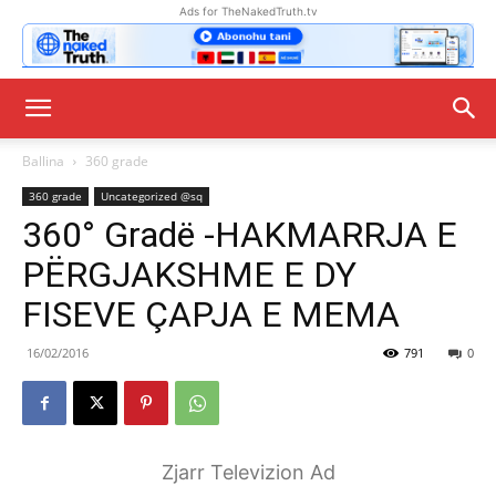
Ads for TheNakedTruth.tv
Ballina
360 grade
360 grade
Uncategorized @sq
360° Gradë -HAKMARRJA E
PËRGJAKSHME E DY
FISEVE ÇAPJA E MEMA
16/02/2016
791
0
Zjarr Televizion Ad