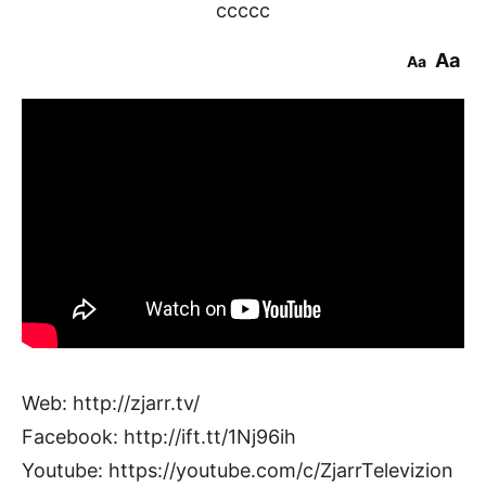
ccccc
Aa
Aa
Web: http://zjarr.tv/
Facebook: http://ift.tt/1Nj96ih
Youtube: https://youtube.com/c/ZjarrTelevizion