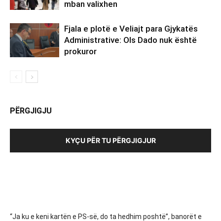
mban valixhen
Fjala e plotë e Veliajt para Gjykatës
Administrative: Ols Dado nuk është
prokuror
PËRGJIGJU
KYÇU PËR TU PËRGJIGJUR
“Ja ku e keni kartën e PS-së, do ta hedhim poshtë”, banorët e