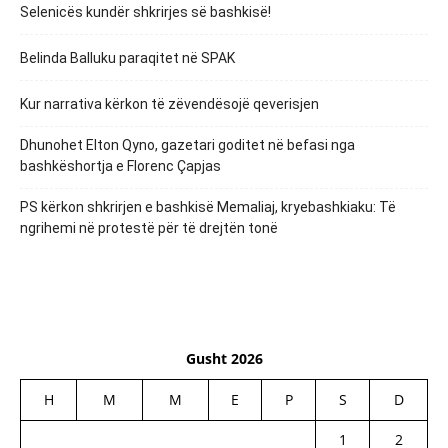
Selenicës kundër shkrirjes së bashkisë!
Belinda Balluku paraqitet në SPAK
Kur narrativa kërkon të zëvendësojë qeverisjen
Dhunohet Elton Qyno, gazetari goditet në befasi nga
bashkëshortja e Florenc Çapjas
PS kërkon shkrirjen e bashkisë Memaliaj, kryebashkiaku: Të
ngrihemi në protestë për të drejtën tonë
Gusht 2026
H
M
M
E
P
S
D
1
2