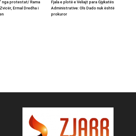
n” nga protestat/ Rama
Fjala e plotë e Veliajt para Gjykatës
Zvicër, Ermal Dredha i
Administrative: Ols Dado nuk është
en
prokuror