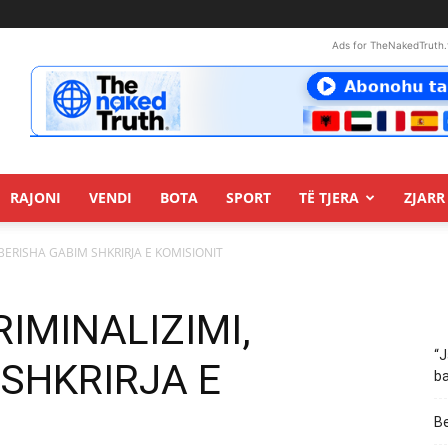
Ads for TheNakedTruth.
RAJONI
VENDI
BOTA
SPORT
TË TJERA
ZJARR 
 BERISHA GABIM SHKRIRJA E KOMISIONIT
RIMINALIZIMI,
“J
SHKRIRJA E
ba
Be