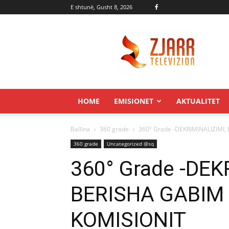
E shtunë, Gusht 8, 2026
Zjarr.tv
HOME
EMISIONET
AKTUALITET
Ballina
360 grade
360° Grade -DEKRIMINALIZIMI,
360 grade
Uncategorized @sq
360° Grade -DEK
BERISHA GABIM 
KOMISIONIT