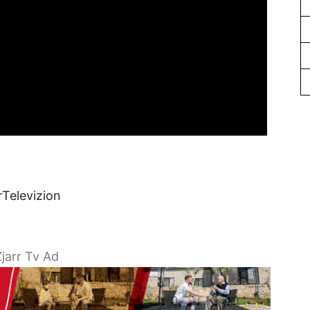
rTelevizion
jarr Tv Ad