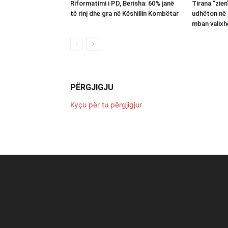
Riformatimi i PD, Berisha: 60% janë
Tirana “zie
të rinj dhe gra në Këshillin Kombëtar
udhëton në 
mban valixh
PËRGJIGJU
Kyçu për tu përgjigjur