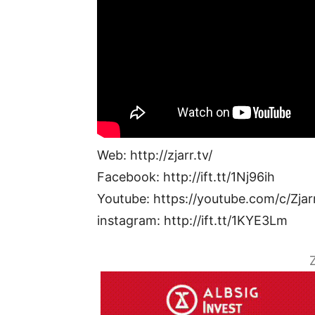
Web: http://zjarr.tv/
Facebook: http://ift.tt/1Nj96ih
Youtube: https://youtube.com/c/Zjar
instagram: http://ift.tt/1KYE3Lm
Z