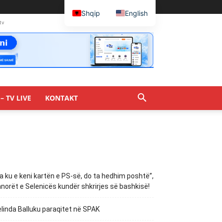
Shqip
English
tv
– TV LIVE
KONTAKT
a ku e keni kartën e PS-së, do ta hedhim poshtë”,
norët e Selenicës kundër shkrirjes së bashkisë!
linda Balluku paraqitet në SPAK