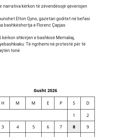
r narrativa kërkon të zëvendësojë qeverisjen
unohet Elton Qyno, gazetari goditet në befasi
a bashkëshortja e Florenc Çapjas
 kërkon shkrirjen e bashkisë Memaliaj,
yebashkiaku: Të ngrihemi në protestë për të
ejtën tonë
Gusht 2026
H
M
M
E
P
S
D
1
2
3
4
5
6
7
8
9