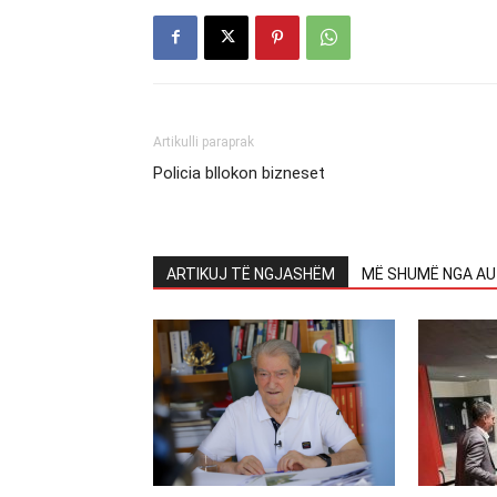
Artikulli paraprak
Policia bllokon bizneset
ARTIKUJ TË NGJASHËM
MË SHUMË NGA AU