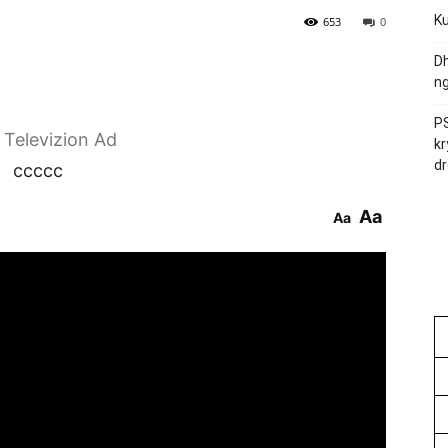
Ku
653
0
Dh
ng
PS
r Televizion Ad
kr
dr
ccccc
Aa
Aa