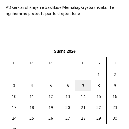
PS kërkon shkrirjen e bashkisë Memaliaj, kryebashkiaku: Të
ngrihemi në protestë për të drejtën tonë
Gusht 2026
H
M
M
E
P
S
D
1
2
3
4
5
6
7
8
9
10
11
12
13
14
15
16
17
18
19
20
21
22
23
24
25
26
27
28
29
30