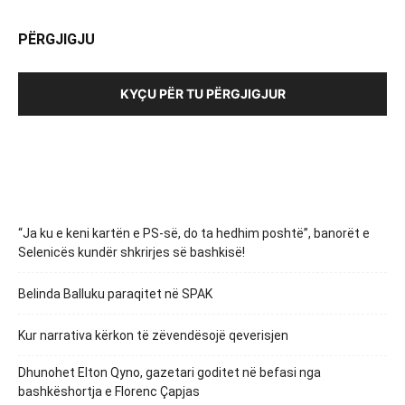
PËRGJIGJU
KYÇU PËR TU PËRGJIGJUR
“Ja ku e keni kartën e PS-së, do ta hedhim poshtë”, banorët e
Selenicës kundër shkrirjes së bashkisë!
Belinda Balluku paraqitet në SPAK
Kur narrativa kërkon të zëvendësojë qeverisjen
Dhunohet Elton Qyno, gazetari goditet në befasi nga
bashkëshortja e Florenc Çapjas