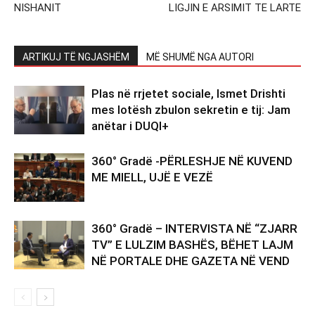
NISHANIT
LIGJIN E ARSIMIT TE LARTE
ARTIKUJ TË NGJASHËM
MË SHUMË NGA AUTORI
Plas në rrjetet sociale, Ismet Drishti
mes lotësh zbulon sekretin e tij: Jam
anëtar i DUQI+
360° Gradë -PËRLESHJE NË KUVEND
ME MIELL, UJË E VEZË
360° Gradë – INTERVISTA NË “ZJARR
TV” E LULZIM BASHËS, BËHET LAJM
NË PORTALE DHE GAZETA NË VEND