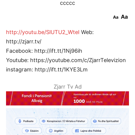
ccccc
Aa
Aa
http://youtu.be/SlUTU2_WteI
Web:
http://zjarr.tv/
Facebook: http://ift.tt/1Nj96ih
Youtube: https://youtube.com/c/ZjarrTelevizion
instagram: http://ift.tt/1KYE3Lm
Zjarr Tv Ad