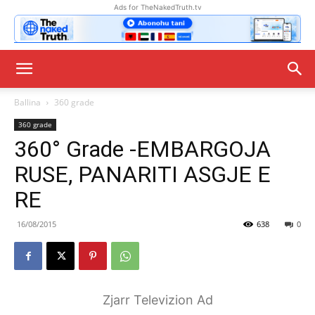
Ads for TheNakedTruth.tv
Ballina
360 grade
360 grade
360° Grade -EMBARGOJA
RUSE, PANARITI ASGJE E
RE
16/08/2015
638
0
Zjarr Televizion Ad