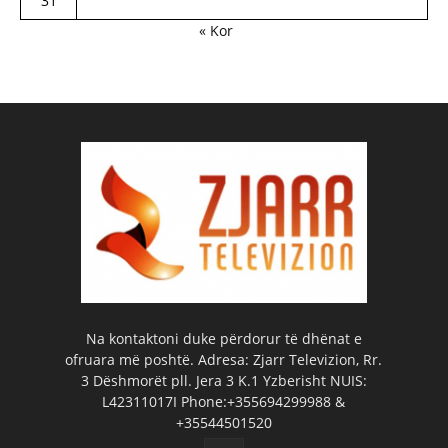
31
« Kor
Na kontaktoni duke përdorur të dhënat e
ofruara më poshtë. Adresa: Zjarr Televizion, Rr.
3 Dëshmorët pll. Jera 3 K.1 Yzberisht NUIS:
L42311017I Phone:+355694299988 &
+35544501520