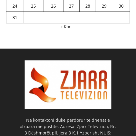
24
25
26
27
28
29
30
31
« Kor
Na kontaktoni duke përdorur të dhënat e
ofruara më poshtë. Adresa: Zjarr Televizion, Rr.
3 Dëshmorët pll. Jera 3 K.1 Yzberisht NUIS: