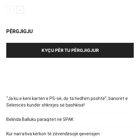
PËRGJIGJU
KYÇU PËR TU PËRGJIGJUR
“Ja ku e keni kartën e PS-së, do ta hedhim poshtë”, banorët e
Selenicës kundër shkrirjes së bashkisë!
Belinda Balluku paraqitet në SPAK
Kur narrativa kërkon të zëvendësojë qeverisjen