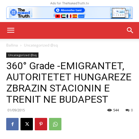
Ads for TheNakedTruth.tv
Ballina
Uncategorized @sq
Uncategorized @sq
360° Grade -EMIGRANTET,
AUTORITETET HUNGAREZE
ZBRAZIN STACIONIN E
TRENIT NE BUDAPEST
01/09/2015
544
0