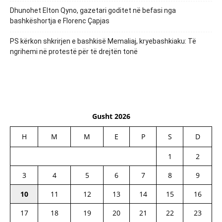
Dhunohet Elton Qyno, gazetari goditet në befasi nga
bashkëshortja e Florenc Çapjas
PS kërkon shkrirjen e bashkisë Memaliaj, kryebashkiaku: Të
ngrihemi në protestë për të drejtën tonë
Gusht 2026
H
M
M
E
P
S
D
1
2
3
4
5
6
7
8
9
10
11
12
13
14
15
16
17
18
19
20
21
22
23