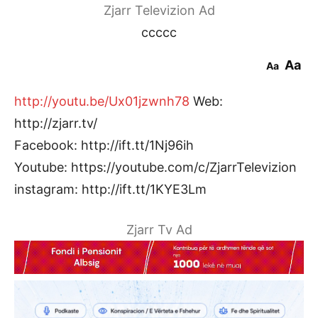
Zjarr Televizion Ad
ccccc
Aa
Aa
http://youtu.be/Ux01jzwnh78
Web:
http://zjarr.tv/
Facebook: http://ift.tt/1Nj96ih
Youtube: https://youtube.com/c/ZjarrTelevizion
instagram: http://ift.tt/1KYE3Lm
Zjarr Tv Ad