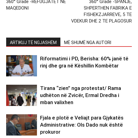
360° Grade -REFUGJATET NE
360° Grade -SPANJE,
MAQEDONI
SHPERTHEN FABRIKA E
FISHEKZJARREVE, 5 TE
VDEKUR DHE 2 TE PLAGOSUR
ARTIKUJ TË NGJASHËM
MË SHUMË NGA AUTORI
Riformatimi i PD, Berisha: 60% janë të
rinj dhe gra në Këshillin Kombëtar
Tirana “zien” nga protestat/ Rama
udhëton në Zvicër, Ermal Dredha i
mban valixhen
Fjala e plotë e Veliajt para Gjykatës
Administrative: Ols Dado nuk është
prokuror