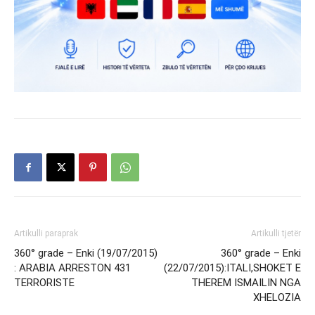
Artikulli paraprak
Artikulli tjetër
360° grade – Enki (19/07/2015)
360° grade – Enki
: ARABIA ARRESTON 431
(22/07/2015):ITALI,SHOKET E
TERRORISTE
THEREM ISMAILIN NGA
XHELOZIA