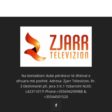
Na kontaktoni duke përdorur të dhënat e
ofruara më poshtë. Adresa: Zjarr Televizion, Rr.
3 Dëshmorët pll. Jera 3 K.1 Yzberisht NUIS:
L42311017I Phone:+355694299988 &
+35544501520