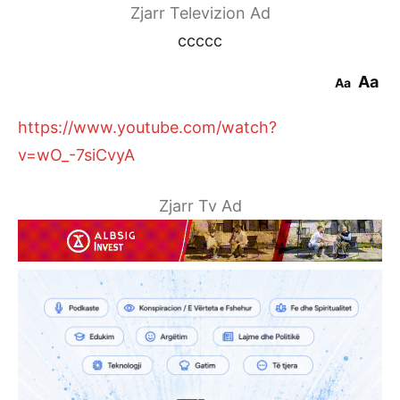
Zjarr Televizion Ad
ccccc
Aa
Aa
https://www.youtube.com/watch?
v=wO_-7siCvyA
Zjarr Tv Ad