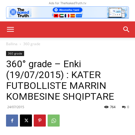
Ads for TheNakedTruth.tv
Ballina
360 grade
360 grade
360° grade – Enki
(19/07/2015) : KATER
FUTBOLLISTE MARRIN
KOMBESINE SHQIPTARE
24/07/2015
764
0