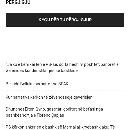
PËRGJIGJU
KYÇU PËR TU PËRGJIGJUR
“Ja ku e keni kartën e PS-së, do ta hedhim poshtë”, banorët e
Selenicës kundër shkrirjes së bashkisë!
Belinda Balluku paraqitet në SPAK
Kur narrativa kërkon të zëvendësojë qeverisjen
Dhunohet Elton Qyno, gazetari goditet në befasi nga
bashkëshortja e Florenc Çapjas
PS kërkon shkrirjen e bashkisë Memaliaj, kryebashkiaku: Të