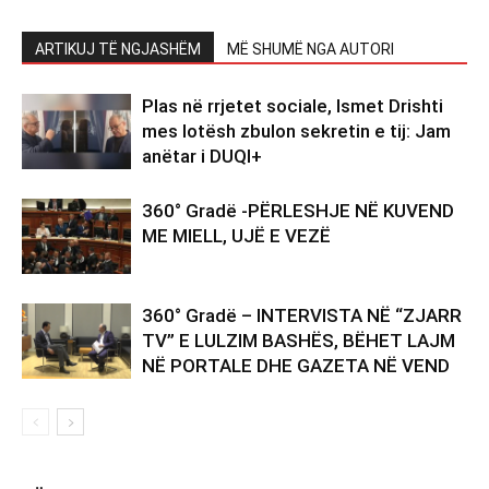
ARTIKUJ TË NGJASHËM
MË SHUMË NGA AUTORI
Plas në rrjetet sociale, Ismet Drishti
mes lotësh zbulon sekretin e tij: Jam
anëtar i DUQI+
360° Gradë -PËRLESHJE NË KUVEND
ME MIELL, UJË E VEZË
360° Gradë – INTERVISTA NË “ZJARR
TV” E LULZIM BASHËS, BËHET LAJM
NË PORTALE DHE GAZETA NË VEND